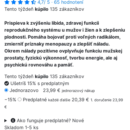
4,7
/ 5
·
65 hodnotení
Tento týždeň
kúpilo
135 zákazníkov
Prispieva k zvýšeniu libida, zdravej funkcii
reprodukčného systému u mužov i žien a k zlepšeniu
plodnosti. Pomáha bojovať proti voľných radikálom,
zmierniť príznaky menopauzy a zlepšiť náladu.
Okrem nálady pozitívne ovplyvňuje funkciu mužskej
prostaty, fyzickú výkonnosť, tvorbu energie, ale aj
psychickú rovnováhu a pamäť.
Tento týždeň
kúpilo
135 zákazníkov
Ušetríš 15% s predplatným
Jednorazovo
23,99 €
jednorazový nákup
−15%
Predplatné
20,39 €
každé ďalšie
1. doručenie 23,99
€
Ako funguje predplatné?
Nové
Skladom 1-5 ks