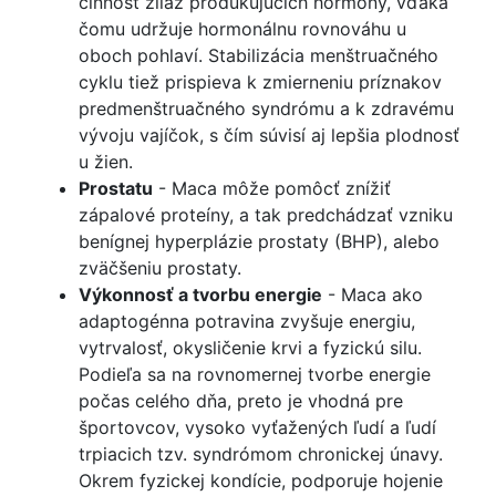
činnosť žliaz produkujúcich hormóny, vďaka
čomu udržuje hormonálnu rovnováhu u
oboch pohlaví. Stabilizácia menštruačného
cyklu tiež prispieva k zmierneniu príznakov
predmenštruačného syndrómu a k zdravému
vývoju vajíčok, s čím súvisí aj lepšia plodnosť
u žien.
Prostatu
- Maca môže pomôcť znížiť
zápalové proteíny, a tak predchádzať vzniku
benígnej hyperplázie prostaty (BHP), alebo
zväčšeniu prostaty.
Výkonnosť a tvorbu energie
- Maca ako
adaptogénna potravina zvyšuje energiu,
vytrvalosť, okysličenie krvi a fyzickú silu.
Podieľa sa na rovnomernej tvorbe energie
počas celého dňa, preto je vhodná pre
športovcov, vysoko vyťažených ľudí a ľudí
trpiacich tzv. syndrómom chronickej únavy.
Okrem fyzickej kondície, podporuje hojenie