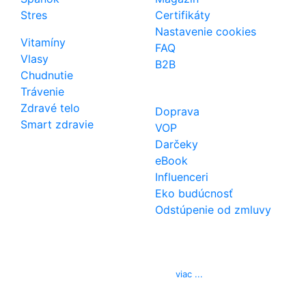
Stres
Certifikáty
Nastavenie cookies
Vitamíny
FAQ
Vlasy
B2B
Chudnutie
Trávenie
Zdravé telo
Doprava
Smart zdravie
VOP
Darčeky
eBook
Influenceri
Eko budúcnosť
Odstúpenie od zmluvy
Kontakt
Telefón
0850 444 777
E-mail
info@izerex.sk
viac ...