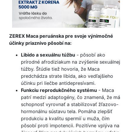
ZEREX Maca peruánska pre svoje výnimočné
účinky priaznivo pôsobí na:
Libido a sexuálnu túžbu
- pôsobí ako
prírodné afrodiziakum na zvýšenie sexuálnej
túžby. Štúdie tiež hovoria, že Maca
predchádza strate libida, ako vedľajšieho
účinku pri liečbe antidepresívami.
Funkciu reprodukčného systému
- Maca
patrí medzi adaptogény, čo znamená, že má
schopnosť vyrovnať a stabilizovať žľazovo-
hormonálnu sústavu tela. Pomáha zlepšiť
produkciu a kvalitu spermií u muža, čím
pôsobí proti impotencii. Pozitívne vplýva na