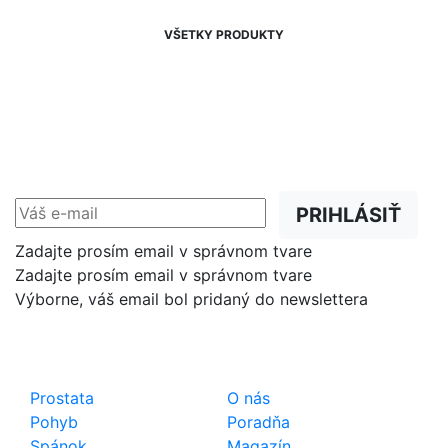
VŠETKY PRODUKTY
NEWSLETTER
Zľavy, akcie a novinky
prednostne na Váš e-mail.
PRIHLÁSIŤ
Zadajte prosím email v správnom tvare
Zadajte prosím email v správnom tvare
Výborne, váš email bol pridaný do newslettera
Shop
Dôležité odkazy
Prostata
O nás
Pohyb
Poradňa
Spánok
Magazín