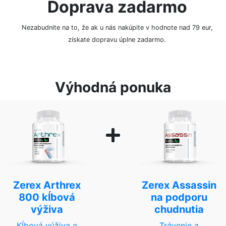
Doprava zadarmo
Nezabudnite na to, že ak u nás nakúpite v hodnote nad 79 eur,
získate dopravu úplne zadarmo.
Výhodná ponuka
Zerex Arthrex
Zerex Assassin
800 kĺbová
na podporu
výživa
chudnutia
Kĺbová výživa a
Trávenie a