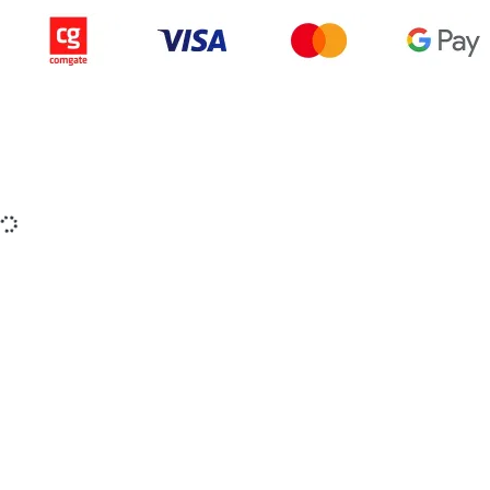
Copyright © 2015-2025 iZerex.sk Všetky práva
vyhradené.
izerex.sk
izerex.cz
izerex.hu