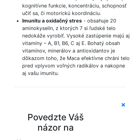
kognitívne funkcie, koncentráciu, schopnosť
učiť sa, či motorickú koordináciu.
Imunitu a oxidačný stres
- obsahuje 20
aminokyselín, z ktorých 7 si ľudské telo
nedokáže vyrobiť. Vysoké zastúpenie majú aj
vitamíny – A, B1, B6, C aj E. Bohatý obsah
vitamínov, minerálov a antioxidantov je
dôkazom toho, že Maca efektívne chráni telo
pred vplyvom voľných radikálov a nakopne
aj vašu imunitu.
Povedzte Váš
názor na