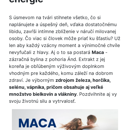
S úsmevom na tvári stihnete všetko, čo si
naplánujete a úspešný deň, vďaka dostatočnému
libidu, zavŕši intímne zblíženie v náručí milovanej
osoby. Čo viac si človek môže priať ku šťastiu? Už
len aby každý vzácny moment a výnimočné chvíle
nevyfučali z hlavy. Aj o to sa postará
Maca
-
zázračná bylina z pohoria Ánd. Extrakt z jej
koreňa je obľúbeným výživovým doplnkom
vhodným pre každého, komu záleží na dobrom
zdraví. Je výborným
zdrojom železa, horčíka,
selénu, vápnika, pričom obsahuje aj veľké
množstvo bielkovín a vlákniny
. Pozdvihnite aj vy
svoju životnú silu a vytrvalosť.