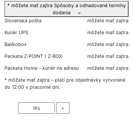
* môžete mať zajtra
Spôsoby a odhadované termíny
dodania
Slovenská pošta
môžete mať zajtra
Kuriér UPS
môžete mať zajtra
Balíkobox
môžete mať zajtra
Packeta Z-POINT / Z-BOX
môžete mať zajtra
Packeta Home - kuriér na adresu
môžete mať zajtra
* môžete mať zajtra – platí pre objednávky vytvorené
do 12:00 v pracovné dni.
-
1
Ks
+
PRIDAŤ DO KOŠIKA