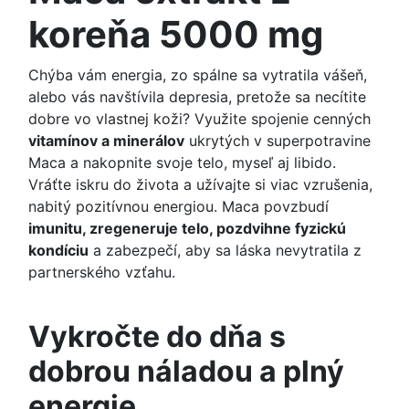
koreňa 5000 mg
Chýba vám energia, zo spálne sa vytratila vášeň,
alebo vás navštívila depresia, pretože sa necítite
dobre vo vlastnej koži? Využite spojenie cenných
vitamínov a minerálov
ukrytých v superpotravine
Maca a nakopnite svoje telo, myseľ aj libido.
Vráťte iskru do života a užívajte si viac vzrušenia,
nabitý pozitívnou energiou. Maca povzbudí
imunitu, zregeneruje telo, pozdvihne fyzickú
kondíciu
a zabezpečí, aby sa láska nevytratila z
partnerského vzťahu.
Vykročte do dňa s
dobrou náladou a plný
energie