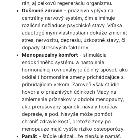
rán, aj celkovú regeneráciu organizmu.
Duševné zdravie
- priaznivo vplýva na
centrálny nervový systém, čím eliminuje
rozličné nežiaduce psychické stavy. Vďaka
adaptogénnym vlastnostiam dokáže zmierniť
stres, nervozitu, depresiu, úzkostné stavy, či
dopady stresových faktorov.
Menopauzálny komfort
- stimulácia
endokrinného systému a nastolenie
hormonálnej rovnováhy je účinný spôsob ako
oddialiť hormonálne zmeny prichádzajúce s
pribúdajúcim vekom. Zároveň však štúdie
hovoria o priaznivých účinkoch Macy na
zmiernenie príznakov v období menopauzy,
ako prerušovaný spánok, návaly horúčav,
depresie, a pod. Navyše môže pomôcť
chrániť zdravie kostí, pretože ženy po
menopauze majú vyššie riziko osteoporózy.
Pamäť
- štúdie ukázali, že zlepšuje pamäť,