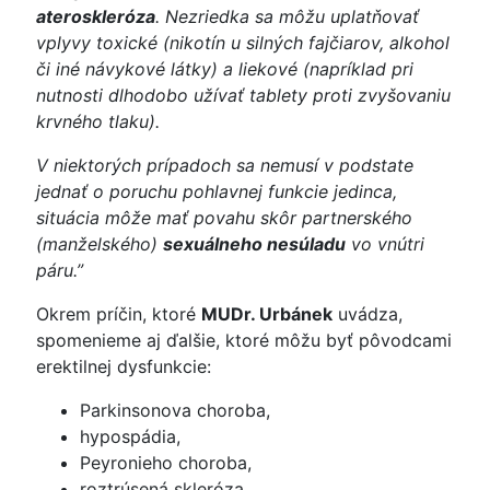
ateroskleróza
. Nezriedka sa môžu uplatňovať
vplyvy toxické (nikotín u silných fajčiarov, alkohol
či iné návykové látky) a liekové (napríklad pri
nutnosti dlhodobo užívať tablety proti zvyšovaniu
krvného tlaku).
V niektorých prípadoch sa nemusí v podstate
jednať o poruchu pohlavnej funkcie jedinca,
situácia môže mať povahu skôr partnerského
(manželského)
sexuálneho nesúladu
vo vnútri
páru.”
Okrem príčin, ktoré
MUDr. Urbánek
uvádza,
spomenieme aj ďalšie, ktoré môžu byť pôvodcami
erektilnej dysfunkcie:
Parkinsonova choroba,
hypospádia,
Peyronieho choroba,
roztrúsená skleróza,