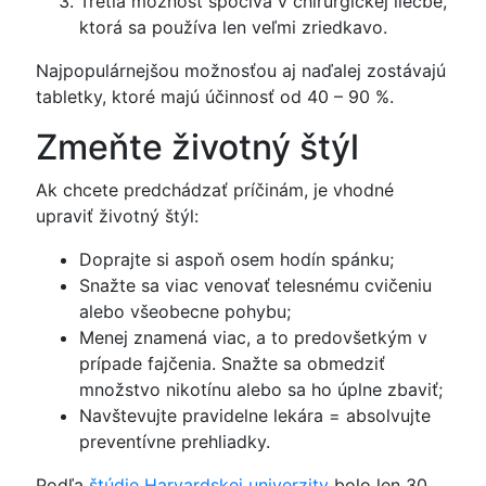
Tretia možnosť spočíva v chirurgickej liečbe,
ktorá sa používa len veľmi zriedkavo.
Najpopulárnejšou možnosťou aj naďalej zostávajú
tabletky, ktoré majú účinnosť od 40 – 90 %.
Zmeňte životný štýl
Ak chcete predchádzať príčinám, je vhodné
upraviť životný štýl:
Doprajte si aspoň osem hodín spánku;
Snažte sa viac venovať telesnému cvičeniu
alebo všeobecne pohybu;
Menej znamená viac, a to predovšetkým v
prípade fajčenia. Snažte sa obmedziť
množstvo nikotínu alebo sa ho úplne zbaviť;
Navštevujte pravidelne lekára = absolvujte
preventívne prehliadky.
Podľa
štúdie Harvardskej univerzity
bolo len 30