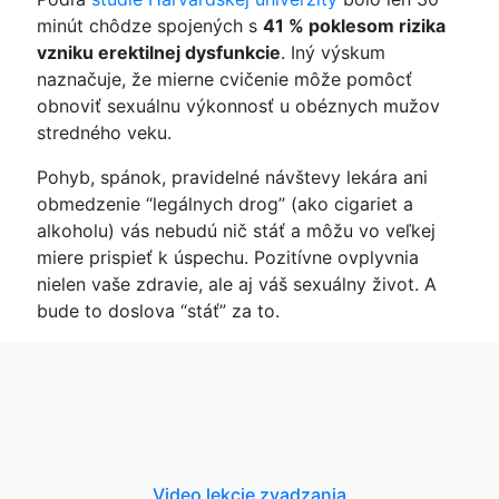
minút chôdze spojených s
41 % poklesom rizika
vzniku erektilnej dysfunkcie
. Iný výskum
naznačuje, že mierne cvičenie môže pomôcť
obnoviť sexuálnu výkonnosť u obéznych mužov
stredného veku.
Pohyb, spánok, pravidelné návštevy lekára ani
obmedzenie “legálnych drog” (ako cigariet a
alkoholu) vás nebudú nič stáť a môžu vo veľkej
miere prispieť k úspechu. Pozitívne ovplyvnia
nielen vaše zdravie, ale aj váš sexuálny život. A
bude to doslova “stáť” za to.
Video lekcie zvadzania