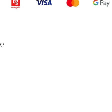
Copyright © 2015-2025 iZerex.sk Všetky práva
vyhradené.
izerex.sk
izerex.cz
izerex.hu