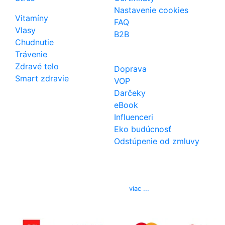
Nastavenie cookies
Vitamíny
FAQ
Vlasy
B2B
Chudnutie
Trávenie
Zdravé telo
Doprava
Smart zdravie
VOP
Darčeky
eBook
Influenceri
Eko budúcnosť
Odstúpenie od zmluvy
Kontakt
Telefón
0850 444 777
E-mail
info@izerex.sk
viac ...