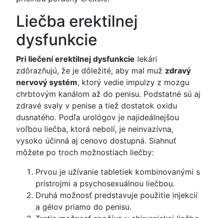
Liečba erektilnej
dysfunkcie
Pri liečení erektilnej dysfunkcie
lekári
zdôrazňujú, že je dôležité, aby mal muž
zdravý
nervový systém
, ktorý vedie impulzy z mozgu
chrbtovým kanálom až do penisu. Podstatné sú aj
zdravé svaly v penise a tiež dostatok oxidu
dusnatého. Podľa urológov je najideálnejšou
voľbou liečba, ktorá nebolí, je neinvazívna,
vysoko účinná aj cenovo dostupná. Siahnuť
môžete po troch možnostiach liečby:
Prvou je užívanie tabletiek kombinovanými s
prístrojmi a psychosexuálnou liečbou.
Druhá možnosť predstavuje použitie injekcií
a gélov priamo do penisu.