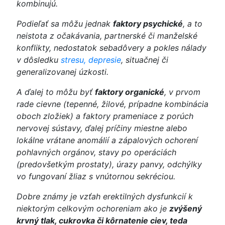
kombinujú.
Podieľať sa môžu jednak
faktory psychické
, a to
neistota z očakávania, partnerské či manželské
konflikty, nedostatok sebadôvery a pokles nálady
v dôsledku
stresu, depresie
, situačnej či
generalizovanej úzkosti.
A ďalej to môžu byť
faktory organické
, v prvom
rade cievne (tepenné, žilové, prípadne kombinácia
oboch zložiek) a faktory prameniace z porúch
nervovej sústavy, ďalej príčiny miestne alebo
lokálne vrátane anomálií a zápalových ochorení
pohlavných orgánov, stavy po operáciách
(predovšetkým prostaty), úrazy panvy, odchýlky
vo fungovaní žliaz s vnútornou sekréciou.
Dobre známy je vzťah erektilných dysfunkcií k
niektorým celkovým ochoreniam ako je
zvýšený
krvný tlak, cukrovka či kôrnatenie ciev, teda