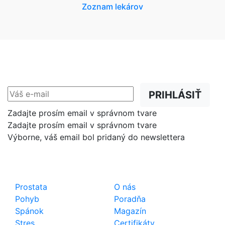
Zoznam lekárov
NEWSLETTER
Zľavy, akcie a novinky
prednostne na Váš e-mail.
PRIHLÁSIŤ
Zadajte prosím email v správnom tvare
Zadajte prosím email v správnom tvare
Výborne, váš email bol pridaný do newslettera
Shop
Dôležité odkazy
Prostata
O nás
Pohyb
Poradňa
Spánok
Magazín
Stres
Certifikáty