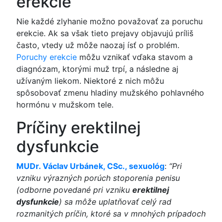
erekcie
Nie každé zlyhanie možno považovať za poruchu
erekcie. Ak sa však tieto prejavy objavujú príliš
často, vtedy už môže naozaj ísť o problém.
Poruchy erekcie
môžu vznikať vďaka stavom a
diagnózam, ktorými muž trpí, a následne aj
užívaným liekom. Niektoré z nich môžu
spôsobovať zmenu hladiny mužského pohlavného
hormónu v mužskom tele.
Príčiny erektilnej
dysfunkcie
MUDr. Václav Urbánek, CSc., sexuológ
:
“Pri
vzniku výrazných porúch stoporenia penisu
(odborne povedané pri vzniku
erektilnej
dysfunkcie
) sa môže uplatňovať celý rad
rozmanitých príčin, ktoré sa v mnohých prípadoch