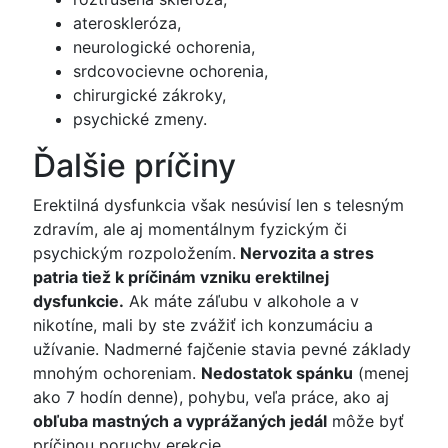
ateroskleróza,
neurologické ochorenia,
srdcovocievne ochorenia,
chirurgické zákroky,
psychické zmeny.
Ďalšie príčiny
Erektilná dysfunkcia však nesúvisí len s telesným
zdravím, ale aj momentálnym fyzickým či
psychickým rozpoložením.
Nervozita a stres
patria tiež k príčinám vzniku erektilnej
dysfunkcie.
Ak máte záľubu v alkohole a v
nikotíne, mali by ste zvážiť ich konzumáciu a
užívanie. Nadmerné fajčenie stavia pevné základy
mnohým ochoreniam.
Nedostatok spánku
(menej
ako 7 hodín denne), pohybu, veľa práce, ako aj
obľuba mastných a vyprážaných jedál
môže byť
príčinou poruchy erekcie.