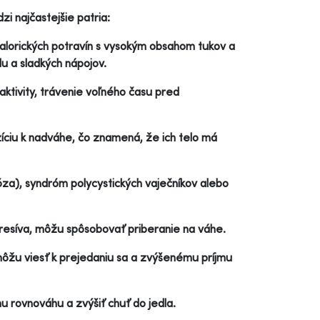
i najčastejšie patria:
alorických potravín s vysokým obsahom tukov a
u a sladkých nápojov.
ktivity, trávenie voľného času pred
íciu k nadváhe, čo znamená, že ich telo má
za), syndróm polycystických vaječníkov alebo
epresíva, môžu spôsobovať priberanie na váhe.
môžu viesť k prejedaniu sa a zvýšenému príjmu
 rovnováhu a zvýšiť chuť do jedla.