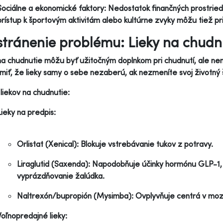
Sociálne a ekonomické faktory: Nedostatok finančných prostri
prístup k športovým aktivitám alebo kultúrne zvyky môžu tiež pr
tránenie problému: Lieky na chudnu
na chudnutie môžu byť užitočným doplnkom pri chudnutí, ale nema
iť, že lieky samy o sebe nezaberú, ak nezmeníte svoj životný š
liekov na chudnutie:
Lieky na predpis:
Orlistat (Xenical): Blokuje vstrebávanie tukov z potravy.
Liraglutid (Saxenda): Napodobňuje účinky hormónu GLP-1, k
vyprázdňovanie žalúdka.
Naltrexón/bupropión (Mysimba): Ovplyvňuje centrá v mozg
Voľnopredajné lieky: