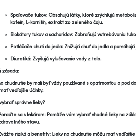
Spaľovače tukov: Obsahujú látky, ktoré zrýchľujú metaboli
kofeín, L-karnitín, extrakt zo zeleného čaju.
Blokátory tukov a sacharidov: Zabraňujú vstrebávaniu tuko
Potláčače chuti do jedla: Znižujú chuť do jedla a pomáhajú
Diuretiká: Zvyšujú vylučovanie vody z tela.
á zásada:
na chudnutie by mali byť vždy používané s opatrnosťou a pod d
ať vedľajšie účinky.
 vybrať správne lieky?
Poraďte sa s lekárom: Pomôže vám vybrať vhodné lieky na základ
zdravotného stavu.
Zvážte riziká a benefity: Lieky na chudnutie môžu mať vedľajšie ú