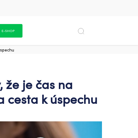
E-SHOP
 úspechu
, že je čas na
 a cesta k úspechu