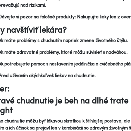
prevažujú nad rizikami.
Dávajte si pozor na falošné produkty: Nakupujte lieky len z ove
y navštíviť lekára?
Ak máte problémy s chudnutím napriek zmene životného štýlu.
Ak máte zdravotné problémy, ktoré môžu súvisieť s nadváhou.
Ak potrebujete pomoc s nastavením jedálnička a cvičebného plá
Pred užívaním akýchkoľvek liekov na chudnutie.
er:
avé chudnutie je beh na dlhé trate
ght
na chudnutie môžu byť lákavou skratkou k štíhlejšej postave, ale
ím a ich účinok sa prejaví len v kombinácii so zdravým životný