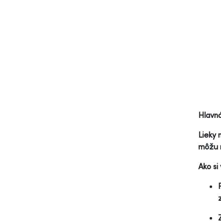
Hlavn
Lieky 
môžu m
Ako si