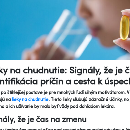
ky na chudnutie: Signály, že je
ntifikácia príčin a cesta k úspe
po štíhlejšej postave je pre mnohých ľudí silným motivátorom. V
ajú na
lieky na chudnutie
. Tieto lieky sľubujú zázračné účinky, no
o a ich užívanie by malo byť vždy pod dohľadom lekára.
nály, že je čas na zmenu
e vlastne čas zamyslieť sa nad svojimi stravovacími návykmi a 