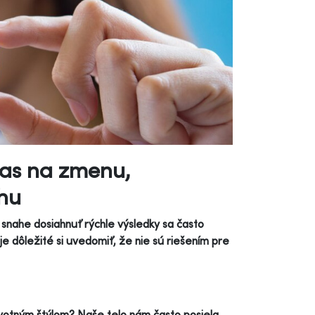
 čas na zmenu,
chu
 snahe dosiahnuť rýchle výsledky sa často
 je dôležité si uvedomiť, že nie sú riešením pre
životným štýlom? Naše telo nám často posiela