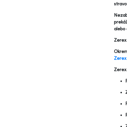
stravo
Nezabú
prekáž
alebo 
Zerex 
Okrem 
Zerex 
Zerex 