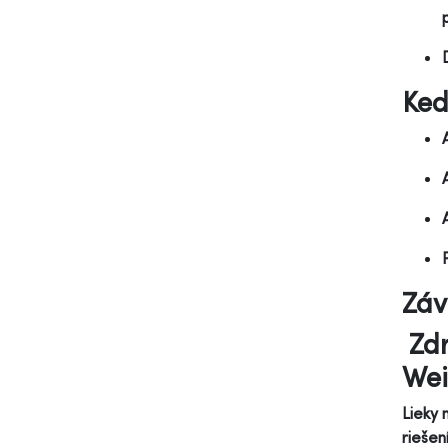
Ked
Záv
Zdr
Wei
Lieky 
riešen