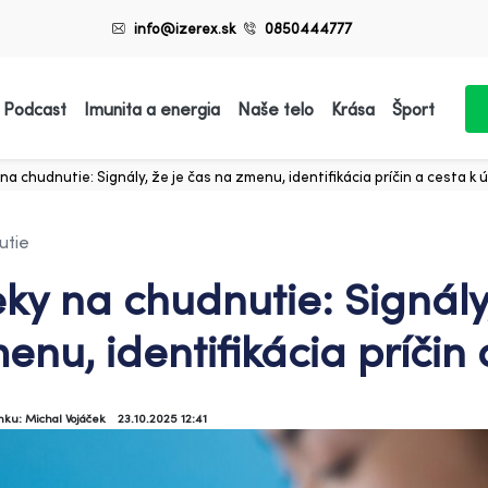
info@izerex.sk
0850444777
 Podcast
Imunita a energia
Naše telo
Krása
Šport
 na chudnutie: Signály, že je čas na zmenu, identifikácia príčin a cesta k
utie
eky na chudnutie: Signály
enu, identifikácia príčin
ánku: Michal Vojáček
23.10.2025 12:41