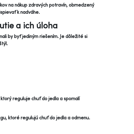
edkov na nákup zdravých potravín, obmedzený
ispievať k nadváhe.
tie a ich úloha
li by byť jediným riešením. Je dôležité si
týl.
torý reguluje chuť do jedla a spomalí
u, ktoré regulujú chuť do jedla a odmenu.