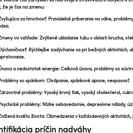
y, že je čas na zmenu:
Zvyšujúca sa hmotnosť: Pravidelné priberanie na váhe, problém
pása.
Zmeny vo vzhľade: Zvýšené ukladanie tuku v oblasti brucha, steh
Dýchavičnosť: Rýchlejšie zadýchanie sa pri bežných aktivitách, 
upratovanie.
Únava a nedostatok energie: Celková únava, problémy so sústre
Problémy so spánkom: Chrápanie, spánkové apnoe, nespavosť.
Zdravotné problémy: Vysoký krvný tlak, vysoký cholesterol, cukrov
Psychické problémy: Nízke sebavedomie, depresívne nálady, úzko
Znížená kvalita života: Obmedzenia v každodenných aktivitách, 
ntifikácia príčin nadváhy