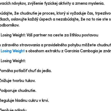
vacích návykov, zvýšenie fyzickej aktivity a zmena myslenia.
dajte, že chudnutie je proces, ktorý si vyžaduje čas, trpezlivo
kach, oslavujte každý úspech a nezabúdajte, že na to nie ste s
odborníkov.
Losing Weight: Váš partner na ceste za štíhlou postavou
zdravého stravovania a pravidelného pohybu môžete chudnutie 
Losing Weight
s obsahom extraktu z Garcinia Cambogia je známy
Losing Weight:
Pomáha potlačiť chuť do jedla.
Znižuje tvorbu tukov.
Podporuje chudnutie.
Reguluje hladinu cukru v krvi.
Zlepšuje náladu.