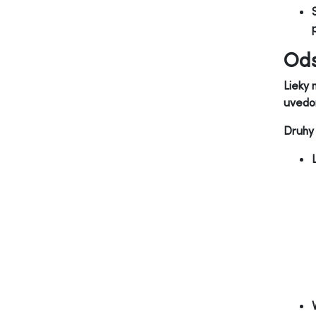
Ods
Lieky 
uvedom
Druhy 