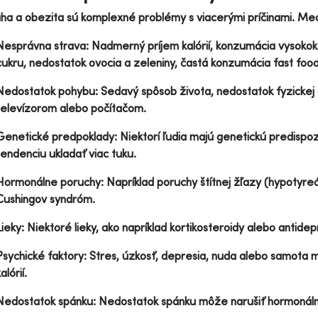
a a obezita sú komplexné problémy s viacerými príčinami. Medz
Nesprávna strava: Nadmerný príjem kalórií, konzumácia vysokok
cukru, nedostatok ovocia a zeleniny, častá konzumácia fast food
Nedostatok pohybu: Sedavý spôsob života, nedostatok fyzickej a
televízorom alebo počítačom.
Genetické predpoklady: Niektorí ľudia majú genetickú predispoz
tendenciu ukladať viac tuku.
Hormonálne poruchy: Napríklad poruchy štítnej žľazy (hypotyreó
Cushingov syndróm.
Lieky: Niektoré lieky, ako napríklad kortikosteroidy alebo antid
Psychické faktory: Stres, úzkosť, depresia, nuda alebo samota 
alórií.
Nedostatok spánku: Nedostatok spánku môže narušiť hormonálnu