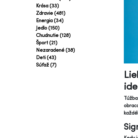
Krása (33)
Zdravie (481)
Energia (34)
Jedlo (150)
Chudnutie (128)
Šport (21)
Nezaradené (38)
Deti (43)
Súťaž (7)
Lie
ide
Túžba 
obrac
každéh
Sig
Kedy j