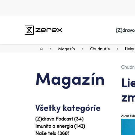
(Z)dravo
Magazín
Chudnutie
Lieky
Chudn
Magazín
Li
zm
Všetky kategórie
Autor čl
(Z)dravo Podcast (34)
Imunita a energia (142)
Naše telo (368)