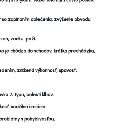
y so zapínaním oblečenia, zvýšenie obvodu
ien, zadku, paží.
ako je chôdza do schodov, krátka prechádzka,
dením, znížená výkonnosť, spavosť.
ka 2. typu, bolesti kĺbov.
sť, sociálna izolácia.
problémy s pohyblivosťou.