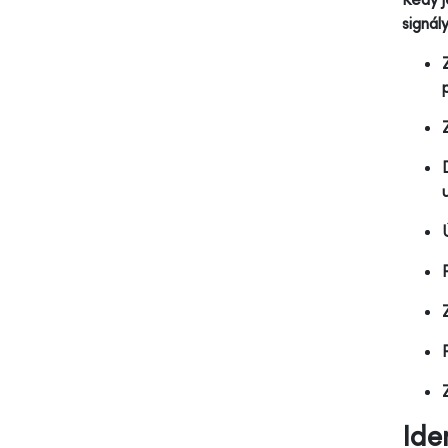
signál
Ide