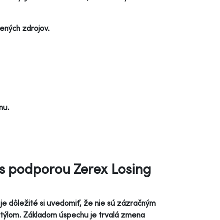
rených zdrojov.
nu.
 s podporou Zerex Losing
 je dôležité si uvedomiť, že nie sú zázračným
m štýlom. Základom úspechu je trvalá zmena