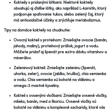
Kokteily s pridanými látkami: Niektoré kokteily
obsahujú aj ďalšie látky, ako napríklad L-karnitín, ktorý
podporuje spaľovanie tukov, alebo zelený čaj, ktorý
má antioxidačné účinky a zrýchľuje metabolizmus.
Tipy na domáce kokteily na chudnutie:
Ovocný kokteil s proteínom: Zmiešajte ovocie (banán,
jahody, maliny), proteínový prášok, jogurt a vodu.
Môžete pridať aj špenát pre extra dávku vitamínov a
minerálov.
Zeleninový kokteil: Zmiešajte zeleninu (špenát,
uhorka, zeler), ovocie (jablko, hruška), chia semienka
a vodu. Chia semienka sú bohaté na vlákninu a
omega-3 mastné kyseliny.
Kokteil s ovsenými vločkami: Zmiešajte ovsené vločky,
mlieko, banán, med a škoricu. Ovsené vločky sú
bohaté na vlákninu a komplexné sacharidy, ktoré vás