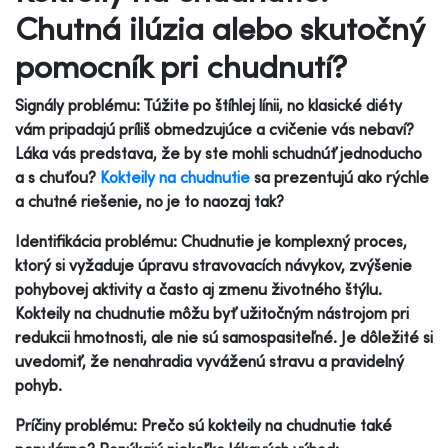
Chutná ilúzia alebo skutočný
pomocník pri chudnutí?
Signály problému: Túžite po štíhlej línii, no klasické diéty
vám pripadajú príliš obmedzujúce a cvičenie vás nebaví?
Láka vás predstava, že by ste mohli schudnúť jednoducho
a s chuťou?
Kokteily na chudnutie
sa prezentujú ako rýchle
a chutné riešenie, no je to naozaj tak?
Identifikácia problému: Chudnutie je komplexný proces,
ktorý si vyžaduje úpravu stravovacích návykov, zvýšenie
pohybovej aktivity a často aj zmenu životného štýlu.
Kokteily na chudnutie môžu byť užitočným nástrojom pri
redukcii hmotnosti, ale nie sú samospasiteľné. Je dôležité si
uvedomiť, že nenahradia vyváženú stravu a pravidelný
pohyb.
Príčiny problému: Prečo sú kokteily na chudnutie také