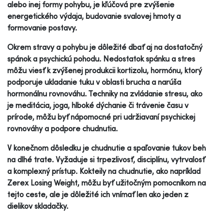
alebo inej formy pohybu, je kľúčová pre zvýšenie
energetického výdaja, budovanie svalovej hmoty a
formovanie postavy.
Okrem stravy a pohybu je dôležité dbať aj na dostatočný
spánok a psychickú pohodu. Nedostatok spánku a stres
môžu viesť k zvýšenej produkcii kortizolu, hormónu, ktorý
podporuje ukladanie tuku v oblasti brucha a narúša
hormonálnu rovnováhu. Techniky na zvládanie stresu, ako
je meditácia, joga, hlboké dýchanie či trávenie času v
prírode, môžu byť nápomocné pri udržiavaní psychickej
rovnováhy a podpore chudnutia.
V konečnom dôsledku je chudnutie a spaľovanie tukov beh
na dlhé trate. Vyžaduje si trpezlivosť, disciplínu, vytrvalosť
a komplexný prístup. Kokteily na chudnutie, ako napríklad
Zerex Losing Weight, môžu byť užitočným pomocníkom na
tejto ceste, ale je dôležité ich vnímať len ako jeden z
dielikov skladačky.