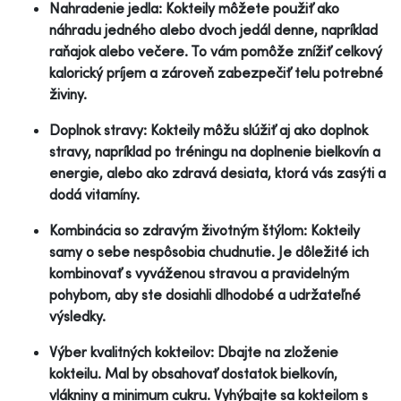
Nahradenie jedla: Kokteily môžete použiť ako
náhradu jedného alebo dvoch jedál denne, napríklad
raňajok alebo večere. To vám pomôže znížiť celkový
kalorický príjem a zároveň zabezpečiť telu potrebné
živiny.
Doplnok stravy: Kokteily môžu slúžiť aj ako doplnok
stravy, napríklad po tréningu na doplnenie bielkovín a
energie, alebo ako zdravá desiata, ktorá vás zasýti a
dodá vitamíny.
Kombinácia so zdravým životným štýlom: Kokteily
samy o sebe nespôsobia chudnutie. Je dôležité ich
kombinovať s vyváženou stravou a pravidelným
pohybom, aby ste dosiahli dlhodobé a udržateľné
výsledky.
Výber kvalitných kokteilov: Dbajte na zloženie
kokteilu. Mal by obsahovať dostatok bielkovín,
vlákniny a minimum cukru. Vyhýbajte sa kokteilom s