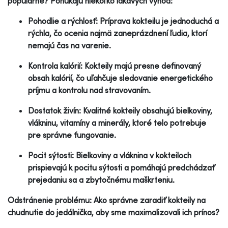
populárne? Ponúkajú niekoľko lákavých výhod:
Pohodlie a rýchlosť: Príprava kokteilu je jednoduchá a
rýchla, čo ocenia najmä zaneprázdnení ľudia, ktorí
nemajú čas na varenie.
Kontrola kalórií: Kokteily majú presne definovaný
obsah kalórií, čo uľahčuje sledovanie energetického
príjmu a kontrolu nad stravovaním.
Dostatok živín: Kvalitné kokteily obsahujú bielkoviny,
vlákninu, vitamíny a minerály, ktoré telo potrebuje
pre správne fungovanie.
Pocit sýtosti: Bielkoviny a vláknina v kokteiloch
prispievajú k pocitu sýtosti a pomáhajú predchádzať
prejedaniu sa a zbytočnému maškrteniu.
Odstránenie problému: Ako správne zaradiť kokteily na
chudnutie do jedálnička, aby sme maximalizovali ich prínos?