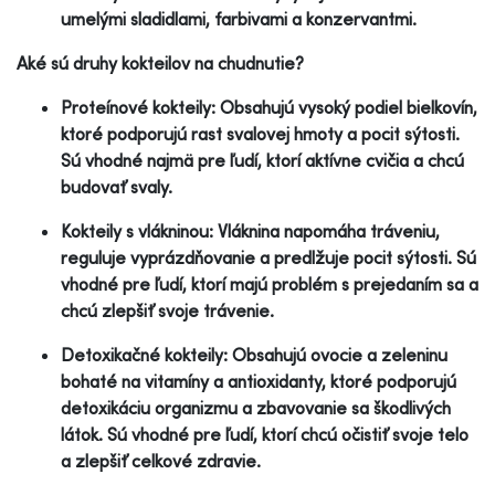
umelými sladidlami, farbivami a konzervantmi.
Aké sú druhy kokteilov na chudnutie?
Proteínové kokteily: Obsahujú vysoký podiel bielkovín,
ktoré podporujú rast svalovej hmoty a pocit sýtosti.
Sú vhodné najmä pre ľudí, ktorí aktívne cvičia a chcú
budovať svaly.
Kokteily s vlákninou: Vláknina napomáha tráveniu,
reguluje vyprázdňovanie a predlžuje pocit sýtosti. Sú
vhodné pre ľudí, ktorí majú problém s prejedaním sa a
chcú zlepšiť svoje trávenie.
Detoxikačné kokteily: Obsahujú ovocie a zeleninu
bohaté na vitamíny a antioxidanty, ktoré podporujú
detoxikáciu organizmu a zbavovanie sa škodlivých
látok. Sú vhodné pre ľudí, ktorí chcú očistiť svoje telo
a zlepšiť celkové zdravie.