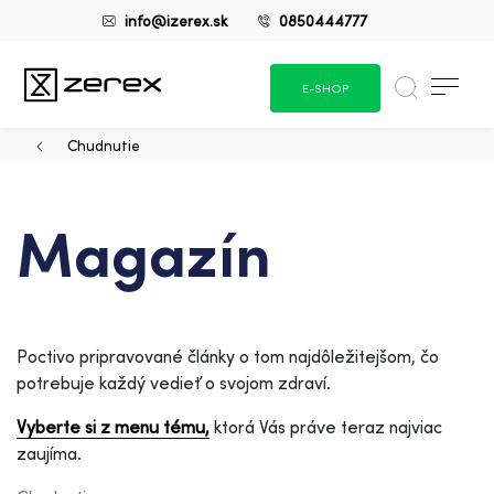
info@izerex.sk
0850444777
E-SHOP
Chudnutie
Magazín
Poctivo pripravované články o tom najdôležitejšom, čo
potrebuje každý vedieť o svojom zdraví.
Vyberte si z menu tému,
ktorá Vás práve teraz najviac
zaujíma.