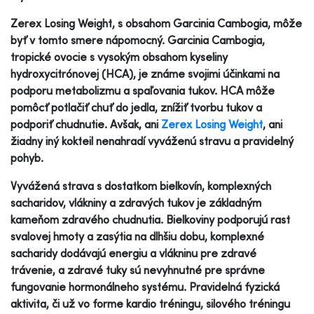
Zerex Losing Weight, s obsahom Garcinia Cambogia, môže
byť v tomto smere nápomocný. Garcinia Cambogia,
tropické ovocie s vysokým obsahom kyseliny
hydroxycitrónovej (HCA), je známe svojimi účinkami na
podporu metabolizmu a spaľovania tukov. HCA môže
pomôcť potlačiť chuť do jedla, znížiť tvorbu tukov a
podporiť chudnutie. Avšak, ani
Zerex Losing Weight
, ani
žiadny iný kokteil nenahradí vyváženú stravu a pravidelný
pohyb.
Vyvážená strava s dostatkom bielkovín, komplexných
sacharidov, vlákniny a zdravých tukov je základným
kameňom zdravého chudnutia. Bielkoviny podporujú rast
svalovej hmoty a zasýtia na dlhšiu dobu, komplexné
sacharidy dodávajú energiu a vlákninu pre zdravé
trávenie, a zdravé tuky sú nevyhnutné pre správne
fungovanie hormonálneho systému. Pravidelná fyzická
aktivita, či už vo forme kardio tréningu, silového tréningu