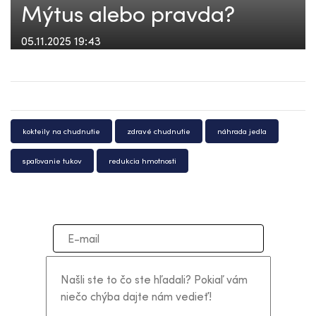
Mýtus alebo pravda?
05.11.2025 19:43
kokteily na chudnutie
zdravé chudnutie
náhrada jedla
spaľovanie tukov
redukcia hmotnosti