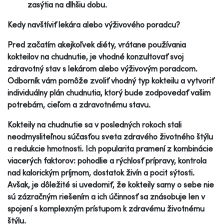
zasýtia na dlhšiu dobu.
Kedy navštíviť lekára alebo výživového poradcu?
Pred začatím akejkoľvek diéty, vrátane používania
kokteilov na chudnutie, je vhodné konzultovať svoj
zdravotný stav s lekárom alebo výživovým poradcom.
Odborník vám pomôže zvoliť vhodný typ kokteilu a vytvoriť
individuálny plán chudnutia, ktorý bude zodpovedať vašim
potrebám, cieľom a zdravotnému stavu.
Kokteily na chudnutie sa v posledných rokoch stali
neodmysliteľnou súčasťou sveta zdravého životného štýlu
a redukcie hmotnosti. Ich popularita pramení z kombinácie
viacerých faktorov: pohodlie a rýchlosť prípravy, kontrola
nad kalorickým príjmom, dostatok živín a pocit sýtosti.
Avšak, je dôležité si uvedomiť, že kokteily samy o sebe nie
sú zázračným riešením a ich účinnosť sa znásobuje len v
spojení s komplexným prístupom k zdravému životnému
štýlu.