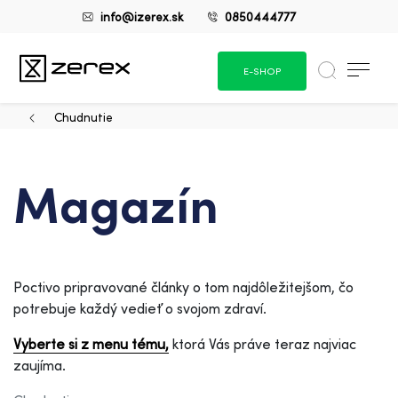
info@izerex.sk
0850444777
E-SHOP
Chudnutie
Magazín
Poctivo pripravované články o tom najdôležitejšom, čo
potrebuje každý vedieť o svojom zdraví.
Vyberte si z menu tému,
ktorá Vás práve teraz najviac
zaujíma.