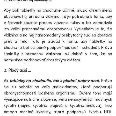
Aby boli tabletky na chudnutie účinné, musia okrem iného
obsahovať aj prírodnú vlákninu. Tá je potrebná k tomu, aby
v črevách spustila proces viazania tukov a tak zamedzila
ich veľmi prehnanému absorbovaniu. Výsledkom je to, že
vláknina a na nej nahromadený prebytočný tuk, sa dostáva
preč z tela. Toto je základ k tomu, aby tabletky na
chudnutie boli schopné podporiť náš cieľ – schudnúť. Práve
tabletky s prírodnou vlákninou sú dobré v tom, že sa
nemusíme podrobovať drastickým diétam.
3. Plody acai ...
Ak
tabletky na chudnutie, tak s plodmi palmy acai.
Práve
tie sú bohaté na veľa antioxidantov, ktoré podporujú
obranyschopnosti ľudského organizmu. Okrem toho majú
vynikajúce nutričné zloženie, veľa nenasýtených mastných
kyselín (najmä kyselinu olejovú a kyselinu linolovú), tiež
omega mastné kyseliny, ktoré podporujú tvorbu HDL