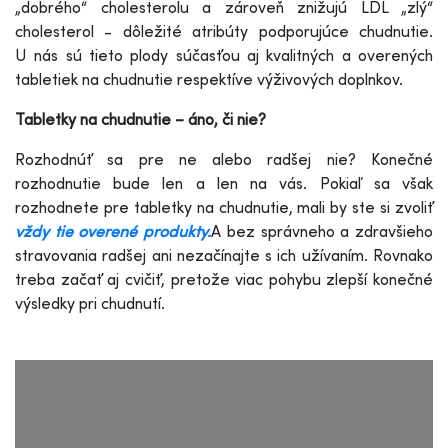
„dobrého“ cholesterolu a zároveň znižujú LDL „zlý“
cholesterol - dôležité atribúty podporujúce chudnutie.
U nás sú tieto plody súčasťou aj kvalitných a overených
tabletiek na chudnutie respektíve výživových doplnkov.
Tabletky na chudnutie – áno, či nie?
Rozhodnúť sa pre ne alebo radšej nie? Konečné
rozhodnutie bude len a len na vás. Pokiaľ sa však
rozhodnete pre tabletky na chudnutie, mali by ste si zvoliť
vždy tie overené produkty.
A bez správneho a zdravšieho
stravovania radšej ani nezačínajte s ich užívaním. Rovnako
treba začať aj cvičiť, pretože viac pohybu zlepší konečné
výsledky pri chudnutí.