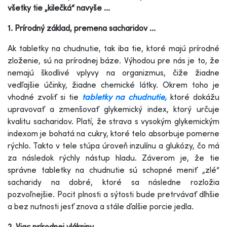
všetky tie „kilečká“ navyše ...
1. Prírodný základ, premena sacharidov ...
Ak tabletky na chudnutie, tak iba tie, ktoré majú prírodné
zloženie, sú na prírodnej báze. Výhodou pre nás je to, že
nemajú škodlivé vplyvy na organizmus, čiže žiadne
vedľajšie účinky, žiadne chemické látky. Okrem toho je
vhodné zvoliť si tie
tabletky na chudnutie,
ktoré dokážu
upravovať a zmenšovať glykemický index, ktorý určuje
kvalitu sacharidov. Platí, že strava s vysokým glykemickým
indexom je bohatá na cukry, ktoré telo absorbuje pomerne
rýchlo. Takto v tele stúpa úroveň inzulínu a glukózy, čo má
za následok rýchly nástup hladu. Záverom je, že tie
správne tabletky na chudnutie sú schopné meniť „zlé“
sacharidy na dobré, ktoré sa následne rozložia
pozvoľnejšie. Pocit plnosti a sýtosti bude pretrvávať dlhšie
a bez nutnosti jesť znova a stále ďalšie porcie jedla.
2. Viac prírodnej vlákniny ...