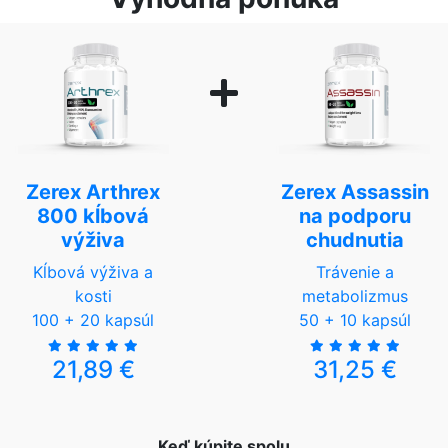
Zerex Arthrex
Zerex Assassin
800 kĺbová
na podporu
výživa
chudnutia
Kĺbová výživa a
Trávenie a
kosti
metabolizmus
100 + 20 kapsúl
50 + 10 kapsúl
21,89 €
31,25 €
Keď kúpite spolu