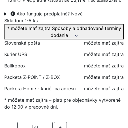
−15%
Predplatné
23,11 €
každé ďalšie
1. doručenie 27,19 €
Ako funguje predplatné?
Nové
Skladom 1-5 ks
* môžete mať zajtra
Spôsoby a odhadované termíny
dodania
Slovenská pošta
môžete mať zajtra
Kuriér UPS
môžete mať zajtra
Balíkobox
môžete mať zajtra
Packeta Z-POINT / Z-BOX
môžete mať zajtra
Packeta Home - kuriér na adresu
môžete mať zajtra
* môžete mať zajtra – platí pre objednávky vytvorené
do 12:00 v pracovné dni.
-
1
Ks
+