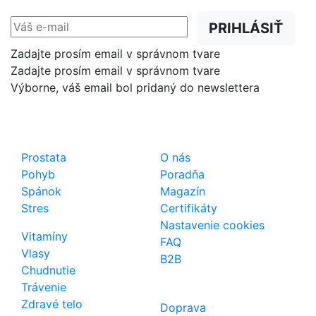
PRIHLÁSIŤ
Zadajte prosím email v správnom tvare
Zadajte prosím email v správnom tvare
Výborne, váš email bol pridaný do newslettera
Shop
Dôležité odkazy
Prostata
O nás
Pohyb
Poradňa
Spánok
Magazín
Stres
Certifikáty
Nastavenie cookies
Vitamíny
FAQ
Vlasy
B2B
Chudnutie
Trávenie
Zdravé telo
Doprava