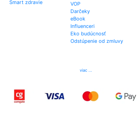
Smart zdravie
VOP
Darčeky
eBook
Influenceri
Eko budúcnosť
Odstúpenie od zmluvy
Kontakt
Telefón
0850 444 777
E-mail
info@izerex.sk
viac ...
Copyright © 2015-2025 iZerex.sk Všetky práva
vyhradené.
izerex.sk
izerex.cz
izerex.hu