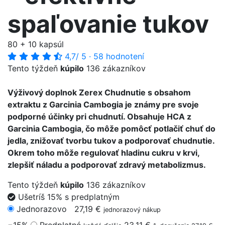
spaľovanie tukov
80 + 10 kapsúl
4,7
/ 5
·
58 hodnotení
Tento týždeň
kúpilo
136 zákazníkov
Výživový doplnok Zerex Chudnutie s obsahom
extraktu z Garcinia Cambogia je známy pre svoje
podporné účinky pri chudnutí. Obsahuje HCA z
Garcinia Cambogia, čo môže pomôcť potlačiť chuť do
jedla, znižovať tvorbu tukov a podporovať chudnutie.
Okrem toho môže regulovať hladinu cukru v krvi,
zlepšiť náladu a podporovať zdravý metabolizmus.
Tento týždeň
kúpilo
136 zákazníkov
Ušetríš 15% s predplatným
Jednorazovo
27,19 €
jednorazový nákup