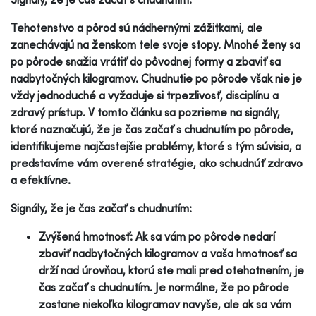
Tehotenstvo a pôrod sú nádhernými zážitkami, ale
zanechávajú na ženskom tele svoje stopy. Mnohé ženy sa
po pôrode snažia vrátiť do pôvodnej formy a zbaviť sa
nadbytočných kilogramov. Chudnutie po pôrode však nie je
vždy jednoduché a vyžaduje si trpezlivosť, disciplínu a
zdravý prístup. V tomto článku sa pozrieme na signály,
ktoré naznačujú, že je čas začať s chudnutím po pôrode,
identifikujeme najčastejšie problémy, ktoré s tým súvisia, a
predstavíme vám overené stratégie, ako schudnúť zdravo
a efektívne.
Signály, že je čas začať s chudnutím:
Zvýšená hmotnosť: Ak sa vám po pôrode nedarí
zbaviť nadbytočných kilogramov a vaša hmotnosť sa
drží nad úrovňou, ktorú ste mali pred otehotnením, je
čas začať s chudnutím. Je normálne, že po pôrode
zostane niekoľko kilogramov navyše, ale ak sa vám