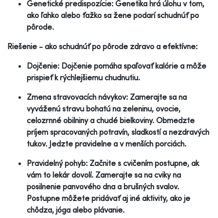
Genetické predispozície: Genetika hrá úlohu v tom,
ako ľahko alebo ťažko sa žene podarí schudnúť po
pôrode.
Riešenie - ako schudnúť po pôrode zdravo a efektívne:
Dojčenie: Dojčenie pomáha spaľovať kalórie a môže
prispieť k rýchlejšiemu chudnutiu.
Zmena stravovacích návykov: Zamerajte sa na
vyváženú stravu bohatú na zeleninu, ovocie,
celozrnné obilniny a chudé bielkoviny. Obmedzte
príjem spracovaných potravín, sladkostí a nezdravých
tukov. Jedzte pravidelne a v menších porciách.
Pravidelný pohyb: Začnite s cvičením postupne, ak
vám to lekár dovolí. Zamerajte sa na cviky na
posilnenie panvového dna a brušných svalov.
Postupne môžete pridávať aj iné aktivity, ako je
chôdza, jóga alebo plávanie.