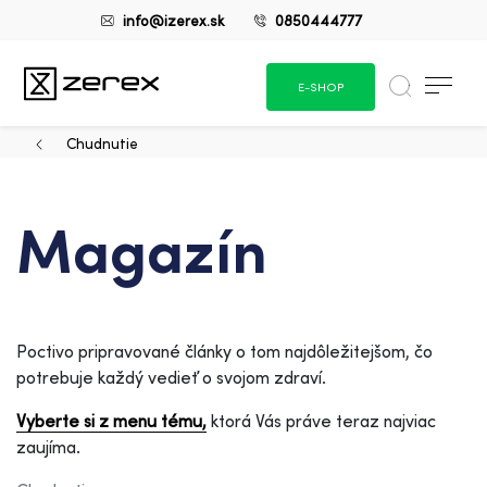
info@izerex.sk
0850444777
E-SHOP
Chudnutie
Magazín
Poctivo pripravované články o tom najdôležitejšom, čo
potrebuje každý vedieť o svojom zdraví.
Vyberte si z menu tému,
ktorá Vás práve teraz najviac
zaujíma.