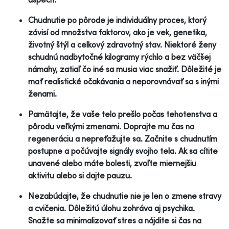
Chudnutie po pôrode je individuálny proces, ktorý
závisí od množstva faktorov, ako je vek, genetika,
životný štýl a celkový zdravotný stav. Niektoré ženy
schudnú nadbytočné kilogramy rýchlo a bez väčšej
námahy, zatiaľ čo iné sa musia viac snažiť. Dôležité je
mať realistické očakávania a neporovnávať sa s inými
ženami.
Pamätajte, že vaše telo prešlo počas tehotenstva a
pôrodu veľkými zmenami. Doprajte mu čas na
regeneráciu a nepreťažujte sa. Začnite s chudnutím
postupne a počúvajte signály svojho tela. Ak sa cítite
unavené alebo máte bolesti, zvoľte miernejšiu
aktivitu alebo si dajte pauzu.
Nezabúdajte, že chudnutie nie je len o zmene stravy
a cvičenia. Dôležitú úlohu zohráva aj psychika.
Snažte sa minimalizovať stres a nájdite si čas na