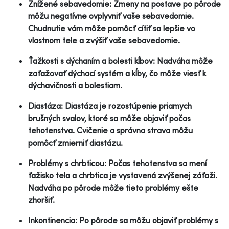
Znížené sebavedomie: Zmeny na postave po pôrode
môžu negatívne ovplyvniť vaše sebavedomie.
Chudnutie vám môže pomôcť cítiť sa lepšie vo
vlastnom tele a zvýšiť vaše sebavedomie.
Ťažkosti s dýchaním a bolesti kĺbov: Nadváha môže
zaťažovať dýchací systém a kĺby, čo môže viesť k
dýchavičnosti a bolestiam.
Diastáza: Diastáza je rozostúpenie priamych
brušných svalov, ktoré sa môže objaviť počas
tehotenstva. Cvičenie a správna strava môžu
pomôcť zmierniť diastázu.
Problémy s chrbticou: Počas tehotenstva sa mení
ťažisko tela a chrbtica je vystavená zvýšenej záťaži.
Nadváha po pôrode môže tieto problémy ešte
zhoršiť.
Inkontinencia: Po pôrode sa môžu objaviť problémy s