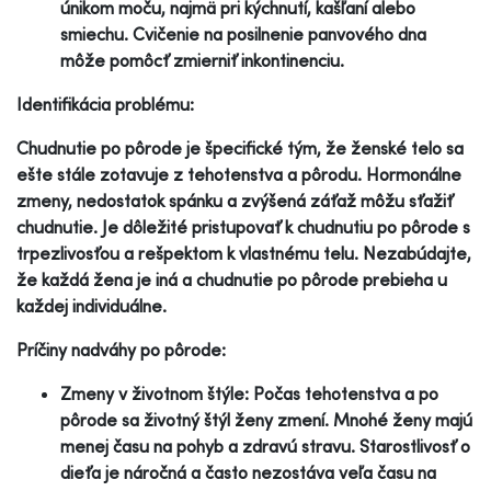
únikom moču, najmä pri kýchnutí, kašľaní alebo
smiechu. Cvičenie na posilnenie panvového dna
môže pomôcť zmierniť inkontinenciu.
Identifikácia problému:
Chudnutie po pôrode je špecifické tým, že ženské telo sa
ešte stále zotavuje z tehotenstva a pôrodu. Hormonálne
zmeny, nedostatok spánku a zvýšená záťaž môžu sťažiť
chudnutie. Je dôležité pristupovať k chudnutiu po pôrode s
trpezlivosťou a rešpektom k vlastnému telu. Nezabúdajte,
že každá žena je iná a chudnutie po pôrode prebieha u
každej individuálne.
Príčiny nadváhy po pôrode:
Zmeny v životnom štýle: Počas tehotenstva a po
pôrode sa životný štýl ženy zmení. Mnohé ženy majú
menej času na pohyb a zdravú stravu. Starostlivosť o
dieťa je náročná a často nezostáva veľa času na