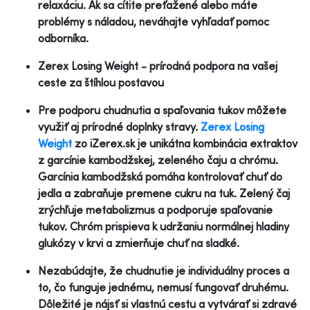
relaxáciu. Ak sa cítite preťažené alebo máte
problémy s náladou, neváhajte vyhľadať pomoc
odborníka.
Zerex Losing Weight - prírodná podpora na vašej
ceste za štíhlou postavou
Pre podporu chudnutia a spaľovania tukov môžete
využiť aj prírodné doplnky stravy.
Zerex Losing
Weight
zo iZerex.sk je unikátna kombinácia extraktov
z garcínie kambodžskej, zeleného čaju a chrómu.
Garcínia kambodžská pomáha kontrolovať chuť do
jedla a zabraňuje premene cukru na tuk. Zelený čaj
zrýchľuje metabolizmus a podporuje spaľovanie
tukov. Chróm prispieva k udržaniu normálnej hladiny
glukózy v krvi a zmierňuje chuť na sladké.
Nezabúdajte, že chudnutie je individuálny proces a
to, čo funguje jednému, nemusí fungovať druhému.
Dôležité je nájsť si vlastnú cestu a vytvárať si zdravé