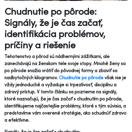
Chudnutie po pôrode:
Signály, že je čas začať,
identifikácia problémov,
príčiny a riešenie
Tehotenstvo a pôrod sú nádhernými zážitkami, ale
zanechávajú na ženskom tele svoje stopy. Mnohé ženy sa
po pôrode snažia vrátiť do pôvodnej formy a zbaviť sa
nadbytočných kilogramov.
Chudnutie po pôrode
však nie je
vždy jednoduché a vyžaduje si trpezlivosť, disciplínu a
zdravý prístup. V tomto článku sa pozrieme na signály,
ktoré naznačujú, že je čas začať s chudnutím po pôrode,
identifikujeme najčastejšie problémy, ktoré s tým súvisia, a
predstavíme vám overené stratégie, ako schudnúť zdravo
a efektívne.
Signály, že je čas začať s chudnutím: