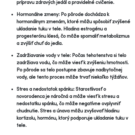
prípravu zdravých jedál a pravidelné cvičenie.
Hormonálne zmeny: Po pôrode dochádza k
hormonálnym zmenám, ktoré môžu spôsobiť zvýšené
ukladanie tuku v tele. Hladina estrogénu a
progesterónu klesá, čo môže spomaliť metabolizmus
a zvýšiť chuť do jedla.
Zadržiavanie vody v tele: Počas tehotenstva si telo
zadržiava vodu, čo môže viesť k zvýšeniu hmotnosti.
Po pôrode sa telo postupne zbavuje nadbytočnej
vody, ale tento proces môže trvať niekoľko týždňov.
Stres a nedostatok spánku: Starostlivosť o
novorodenca je náročná a môže viesť k stresu a
nedostatku spánku, čo môže negatívne ovplyvniť
chudnutie. Stres a únava môžu zvyšovať hladinu
kortizolu, hormónu, ktorý podporuje ukladanie tuku v
tele.