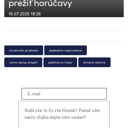
prežiť horúčavy
16.07.2025 18:26
chudnutie po pôrode
popôrodná regenerácia
zerex losing weight
spaľovanie tukov
ženské zdravie