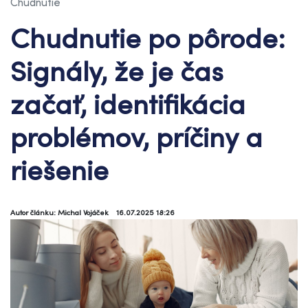
Chudnutie
Chudnutie po pôrode:
Signály, že je čas
začať, identifikácia
problémov, príčiny a
riešenie
Autor článku: Michal Vojáček
16.07.2025 18:26