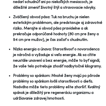
nedarí schudnúť ani po niekoľkých mesiacoch, je
dôležité zmeniť životný štýl a stravovacie návyky.
Zväčšený obvod pása: Tuk na bruchu je nielen
estetickým problémom, ale predstavuje aj zdravotné
riziko. Merajte si obvod pása pravidelne a ak
prekračuje odporúčané hodnoty (80 cm pre ženy a
94 cm pre mužov), je čas začať s chudnutím.
Nízka energia a únava: Starostlivosť o novorodenca
je náročná a vyžaduje si veľa energie. Ak sa cítite
neustále unavení a bez energie, môže to byť signál,
že vaše telo potrebuje zhodiť nadbytočné kilogramy.
Problémy so spánkom: Mnohé ženy majú po pôrode
problémy so spánkom kvôli starostlivosti o dieťa.
Nadváha môže tieto problémy ešte zhoršiť. Kvalitný
spánok je dôležitý pre regeneráciu organizmu a
udržiavanie zdravej hmotnosti.