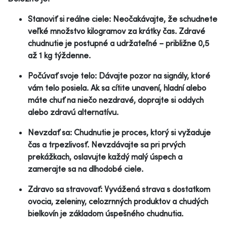
Stanoviť si reálne ciele: Neočakávajte, že schudnete
veľké množstvo kilogramov za krátky čas. Zdravé
chudnutie je postupné a udržateľné – približne 0,5
až 1 kg týždenne.
Počúvať svoje telo: Dávajte pozor na signály, ktoré
vám telo posiela. Ak sa cítite unavení, hladní alebo
máte chuť na niečo nezdravé, doprajte si oddych
alebo zdravú alternatívu.
Nevzdať sa: Chudnutie je proces, ktorý si vyžaduje
čas a trpezlivosť. Nevzdávajte sa pri prvých
prekážkach, oslavujte každý malý úspech a
zamerajte sa na dlhodobé ciele.
Zdravo sa stravovať: Vyvážená strava s dostatkom
ovocia, zeleniny, celozrnných produktov a chudých
bielkovín je základom úspešného chudnutia.