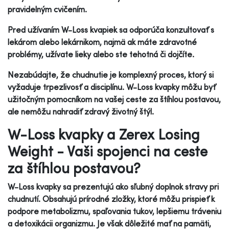
pravidelným cvičením.
Pred užívaním W-Loss kvapiek sa odporúča konzultovať s
lekárom alebo lekárnikom, najmä ak máte zdravotné
problémy, užívate lieky alebo ste tehotná či dojčíte.
Nezabúdajte, že chudnutie je komplexný proces, ktorý si
vyžaduje trpezlivosť a disciplínu. W-Loss kvapky môžu byť
užitočným pomocníkom na vašej ceste za štíhlou postavou,
ale nemôžu nahradiť zdravý životný štýl.
W-Loss kvapky a Zerex Losing
Weight - Vaši spojenci na ceste
za štíhlou postavou?
W-Loss kvapky sa prezentujú ako sľubný doplnok stravy pri
chudnutí. Obsahujú prírodné zložky, ktoré môžu prispieť k
podpore metabolizmu, spaľovania tukov, lepšiemu tráveniu
a detoxikácii organizmu. Je však dôležité mať na pamäti,