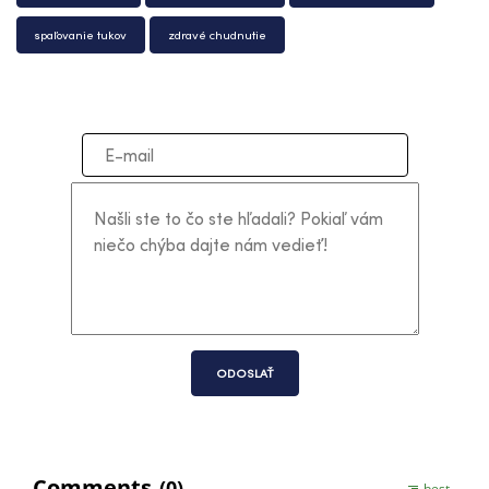
spaľovanie tukov
zdravé chudnutie
ODOSLAŤ