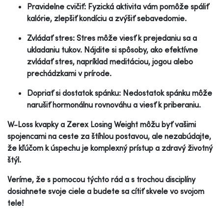
Pravidelne cvičiť: Fyzická aktivita vám pomôže spáliť
kalórie, zlepšiť kondíciu a zvýšiť sebavedomie.
Zvládať stres: Stres môže viesť k prejedaniu sa a
ukladaniu tukov. Nájdite si spôsoby, ako efektívne
zvládať stres, napríklad meditáciou, jogou alebo
prechádzkami v prírode.
Dopriať si dostatok spánku: Nedostatok spánku môže
narušiť hormonálnu rovnováhu a viesť k priberaniu.
W-Loss kvapky a Zerex Losing Weight môžu byť vašimi
spojencami na ceste za štíhlou postavou, ale nezabúdajte,
že kľúčom k úspechu je komplexný prístup a zdravý životný
štýl.
Veríme, že s pomocou týchto rád a s trochou disciplíny
dosiahnete svoje ciele a budete sa cítiť skvele vo svojom
tele!