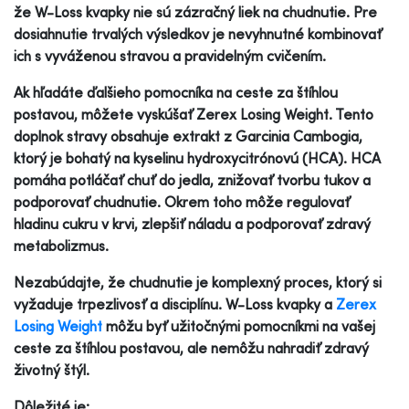
že W-Loss kvapky nie sú zázračný liek na chudnutie. Pre
dosiahnutie trvalých výsledkov je nevyhnutné kombinovať
ich s vyváženou stravou a pravidelným cvičením.
Ak hľadáte ďalšieho pomocníka na ceste za štíhlou
postavou, môžete vyskúšať Zerex Losing Weight. Tento
doplnok stravy obsahuje extrakt z Garcinia Cambogia,
ktorý je bohatý na kyselinu hydroxycitrónovú (HCA). HCA
pomáha potláčať chuť do jedla, znižovať tvorbu tukov a
podporovať chudnutie. Okrem toho môže regulovať
hladinu cukru v krvi, zlepšiť náladu a podporovať zdravý
metabolizmus.
Nezabúdajte, že chudnutie je komplexný proces, ktorý si
vyžaduje trpezlivosť a disciplínu. W-Loss kvapky a
Zerex
Losing Weight
môžu byť užitočnými pomocníkmi na vašej
ceste za štíhlou postavou, ale nemôžu nahradiť zdravý
životný štýl.
Dôležité je: