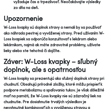
vyžaduje čas a trpezlivosť. Neočakávajte výsledky
zo dňa na deň.
Upozornenie
W-Loss kvapky sú doplnok stravy a nemali by sa používať
ako náhrada pestrej a vyváženej stravy. Pred užívaním W-
Loss kvapiek sa odporúča konzultovať s lekárom alebo
lekárnikom, najmä ak máte zdravotné problémy, užívate
lieky alebo ste tehotná či dojčíte.
Záver: W-Loss kvapky – sľubný
doplnok, ale s opatrnosťou
W-Loss kvapky sa prezentujú ako sľubný doplnok stravy pri
chudnutí. Obsahujú prírodné zložky, ktoré môžu prispieť k
podpore metabolizmu a spaľovania tukov. Je však dôležité
mať na pamäti, že W-Loss kvapky nie sú zázračný liek na
chudnutie. Pre dosiahnutie trvalých výsledkov je
nevyhnutné kombinovať ich s vyváženou stravou a