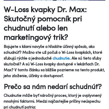
W-Loss kvapky Dr. Max:
Skutočný pomocník pri
chudnutí alebo len
marketingový trik?
Bojujete s kilami navyše a hľadáte účinný spôsob, ako
schudnúť? Možno ste už počuli o W-Loss kvapkách, ktoré
sľubujú rýchle a jednoduché
chudnutie
. Ale sú tieto sľuby
skutočné? A sú W-Loss kvapky dostupné v lekárňach Dr.
Max? V tomto článku sa bližšie pozrieme na tento produkt,
jeho zloženie, účinky a dostupnosť.
Prečo sa nám nedarí schudnúť?
Chudnutie môže byť náročný proces, ktorý je ovplyvnený
mnohými faktormi. Medzi najčastejšie príčiny neúspechu
pri chudnutí patria: