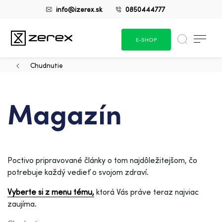
info@izerex.sk
0850444777
E-SHOP
Chudnutie
Magazín
Poctivo pripravované články o tom najdôležitejšom, čo
potrebuje každý vedieť o svojom zdraví.
Vyberte si z menu tému,
ktorá Vás práve teraz najviac
zaujíma.