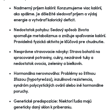
Nadmerný príjem kalórií: Konzumujeme viac kalórií,
ako spálime. Je dôležité sledovať príjem a výdaj
energie a vytvárať kalorický deficit.
Nedostatok pohybu: Sedavý spôsob života
spomaľuje metabolizmus a znižuje spaľovanie kalórií.
Pravidelná fyzická aktivita je kľúčová pre chudnutie.
Nesprávne stravovacie návyky: Strava bohatá na
spracované potraviny, cukry, nezdravé tuky a
nedostatok ovocia, zeleniny a bielkovín.
Hormonálna nerovnováha: Problémy so štítnou
žľazou (hypotyreóza), inzulínová rezistencia,
syndróm polycystických ovárií alebo iné hormonálne
poruchy.
Genetické predispozície: Niektorí ľudia majú
geneticky daný sklon k priberaniu.