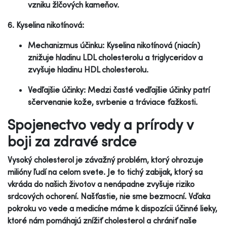
vzniku žlčových kameňov.
6. Kyselina nikotínová:
Mechanizmus účinku: Kyselina nikotínová (niacín)
znižuje hladinu LDL cholesterolu a triglyceridov a
zvyšuje hladinu HDL cholesterolu.
Vedľajšie účinky: Medzi časté vedľajšie účinky patrí
sčervenanie kože, svrbenie a tráviace ťažkosti.
Spojenectvo vedy a prírody v
boji za zdravé srdce
Vysoký cholesterol je závažný problém, ktorý ohrozuje
milióny ľudí na celom svete. Je to tichý zabijak, ktorý sa
vkráda do našich životov a nenápadne zvyšuje riziko
srdcových ochorení. Našťastie, nie sme bezmocní. Vďaka
pokroku vo vede a medicíne máme k dispozícii účinné lieky,
ktoré nám pomáhajú znížiť cholesterol a chrániť naše