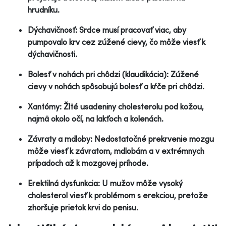
hrudníku.
Dýchavičnosť: Srdce musí pracovať viac, aby
pumpovalo krv cez zúžené cievy, čo môže viesť k
dýchavičnosti.
Bolesť v nohách pri chôdzi (klaudikácia): Zúžené
cievy v nohách spôsobujú bolesť a kŕče pri chôdzi.
Xantómy: Žlté usadeniny cholesterolu pod kožou,
najmä okolo očí, na lakťoch a kolenách.
Závraty a mdloby: Nedostatočné prekrvenie mozgu
môže viesť k závratom, mdlobám a v extrémnych
prípadoch až k mozgovej príhode.
Erektilná dysfunkcia: U mužov môže vysoký
cholesterol viesť k problémom s erekciou, pretože
zhoršuje prietok krvi do penisu.