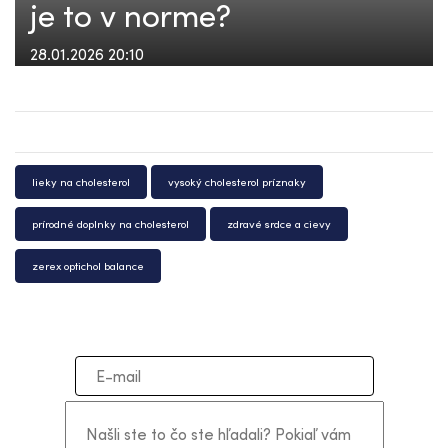
je to v norme?
28.01.2026 20:10
lieky na cholesterol
vysoký cholesterol príznaky
prírodné doplnky na cholesterol
zdravé srdce a cievy
zerex optichol balance