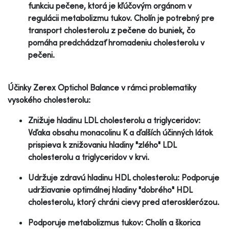
funkciu pečene, ktorá je kľúčovým orgánom v
regulácii metabolizmu tukov. Cholín je potrebný pre
transport cholesterolu z pečene do buniek, čo
pomáha predchádzať hromadeniu cholesterolu v
pečeni.
Účinky Zerex Optichol Balance v rámci problematiky
vysokého cholesterolu:
Znižuje hladinu LDL cholesterolu a triglyceridov:
Vďaka obsahu monacolinu K a ďalších účinných látok
prispieva k znižovaniu hladiny "zlého" LDL
cholesterolu a triglyceridov v krvi.
Udržuje zdravú hladinu HDL cholesterolu: Podporuje
udržiavanie optimálnej hladiny "dobrého" HDL
cholesterolu, ktorý chráni cievy pred aterosklerózou.
Podporuje metabolizmus tukov: Cholín a škorica