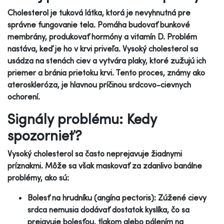
Cholesterol je tuková látka, ktorá je nevyhnutná pre
správne fungovanie tela. Pomáha budovať bunkové
membrány, produkovať hormóny a vitamín D. Problém
nastáva, keď je ho v krvi priveľa. Vysoký cholesterol sa
usádza na stenách ciev a vytvára plaky, ktoré zužujú ich
priemer a bránia prietoku krvi. Tento proces, známy ako
ateroskleróza, je hlavnou príčinou srdcovo-cievnych
ochorení.
Signály problému: Kedy
spozornieť?
Vysoký cholesterol sa často neprejavuje žiadnymi
príznakmi. Môže sa však maskovať za zdanlivo banálne
problémy, ako sú:
Bolesť na hrudníku (angína pectoris): Zúžené cievy
srdca nemusia dodávať dostatok kyslíka, čo sa
prejavuje bolesťou, tlakom alebo pálením na