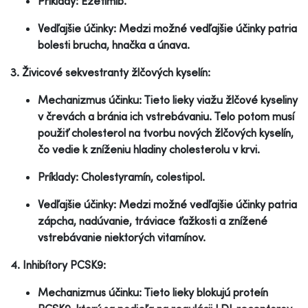
Príklady: Ezetimib.
Vedľajšie účinky: Medzi možné vedľajšie účinky patria
bolesti brucha, hnačka a únava.
3. Živicové sekvestranty žlčových kyselín:
Mechanizmus účinku: Tieto lieky viažu žlčové kyseliny
v črevách a bránia ich vstrebávaniu. Telo potom musí
použiť cholesterol na tvorbu nových žlčových kyselín,
čo vedie k zníženiu hladiny cholesterolu v krvi.
Príklady: Cholestyramín, colestipol.
Vedľajšie účinky: Medzi možné vedľajšie účinky patria
zápcha, nadúvanie, tráviace ťažkosti a znížené
vstrebávanie niektorých vitamínov.
4. Inhibítory PCSK9:
Mechanizmus účinku: Tieto lieky blokujú proteín