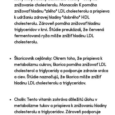
znižovanie cholesterolu. Monacolin K pomáha
znižovať hladinu "zlého" LDL cholesterolu a prispieva
k udržaniu zdravej hladiny "dobrého" HDL
cholesterolu. Zároveň pomáha znižovať hladinu
triglyceridov v krvi. Štúdie preukázali, že červená
fermentovaná ryža môže znížiť hladinu LDL
cholesterolu.
Škoricovník cejlónsky: Okrem toho, že prispieva k
metabolizmu cukrov, škorica pomáha znižovať LDL
cholesterol a triglyceridy a podporuje zdravie srdca
a ciev. Štúdie naznačujú, že škorica môže znížiť
hladinu LDL cholesterolu a triglyceridov.
Cholín: Tento vitamín zohráva dôležitú úlohu v
metabolizme tukov a prispieva k znižovaniu hladiny
cholesterolu a triglyceridov. Zároveň podporuje