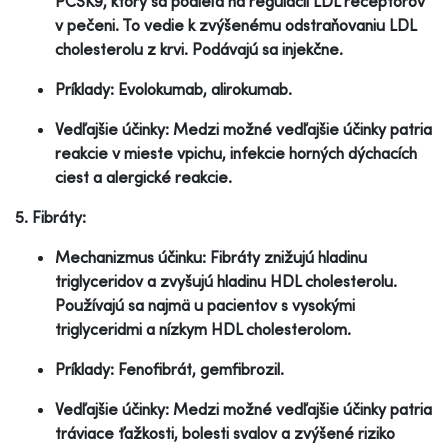
PCSK9, ktorý sa podieľa na regulácii LDL receptorov
v pečeni. To vedie k zvýšenému odstraňovaniu LDL
cholesterolu z krvi. Podávajú sa injekčne.
Príklady: Evolokumab, alirokumab.
Vedľajšie účinky: Medzi možné vedľajšie účinky patria
reakcie v mieste vpichu, infekcie horných dýchacích
ciest a alergické reakcie.
5. Fibráty:
Mechanizmus účinku: Fibráty znižujú hladinu
triglyceridov a zvyšujú hladinu HDL cholesterolu.
Používajú sa najmä u pacientov s vysokými
triglyceridmi a nízkym HDL cholesterolom.
Príklady: Fenofibrát, gemfibrozil.
Vedľajšie účinky: Medzi možné vedľajšie účinky patria
tráviace ťažkosti, bolesti svalov a zvýšené riziko