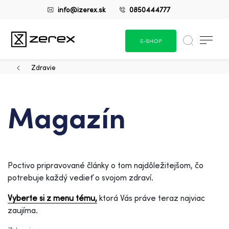
info@izerex.sk
0850444777
E-SHOP
Zdravie
Magazín
Poctivo pripravované články o tom najdôležitejšom, čo
potrebuje každý vedieť o svojom zdraví.
Vyberte si z menu tému,
ktorá Vás práve teraz najviac
zaujíma.