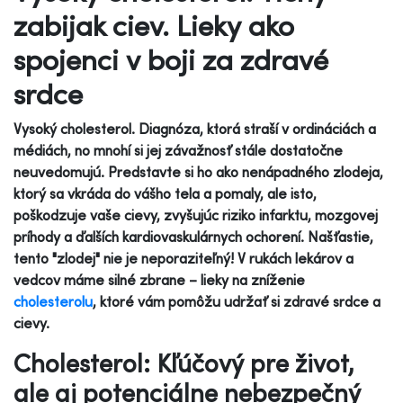
zabijak ciev. Lieky ako
spojenci v boji za zdravé
srdce
Vysoký cholesterol. Diagnóza, ktorá straší v ordináciách a
médiách, no mnohí si jej závažnosť stále dostatočne
neuvedomujú. Predstavte si ho ako nenápadného zlodeja,
ktorý sa vkráda do vášho tela a pomaly, ale isto,
poškodzuje vaše cievy, zvyšujúc riziko infarktu, mozgovej
príhody a ďalších kardiovaskulárnych ochorení. Našťastie,
tento "zlodej" nie je neporaziteľný! V rukách lekárov a
vedcov máme silné zbrane – lieky na zníženie
cholesterolu
, ktoré vám pomôžu udržať si zdravé srdce a
cievy.
Cholesterol: Kľúčový pre život,
ale aj potenciálne nebezpečný