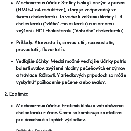
Mechanizmus účinku: Statíny blokujú enzým v pečeni
(HMG-CoA reduktáza), ktorý je zodpovedný za
tvorbu cholesterolu. To vedie k zníženiu hladiny LDL
cholesterolu ("zlého" cholesterolu) a miernemu
zvýšeniu HDL cholesterolu ("dobrého" cholesterolu).
Príklady: Atorvastatín, simvastatín, rosuvastatín,
pravastatín, fluvastatín.
Vedľajšie účinky: Medzi možné vedľajšie účinky patria
bolesti svalov, zvýšené hladiny pečeňových enzýmov
a tráviace ťažkosti. V zriedkavých prípadoch sa môže
vyskytnúť poškodenie pečene alebo svalov.
2. Ezetimib:
Mechanizmus účinku: Ezetimib blokuje vstrebávanie
cholesterolu z čriev. Často sa kombinuje so statínmi
pre dosiahnutie lepších výsledkov.