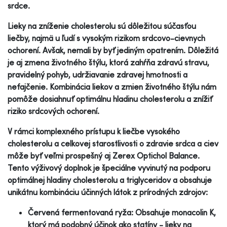
srdce.
Lieky na zníženie cholesterolu sú dôležitou súčasťou
liečby, najmä u ľudí s vysokým rizikom srdcovo-cievnych
ochorení. Avšak, nemali by byť jediným opatrením. Dôležitá
je aj zmena životného štýlu, ktorá zahŕňa zdravú stravu,
pravidelný pohyb, udržiavanie zdravej hmotnosti a
nefajčenie. Kombinácia liekov a zmien životného štýlu nám
pomôže dosiahnuť optimálnu hladinu cholesterolu a znížiť
riziko srdcových ochorení.
V rámci komplexného prístupu k liečbe vysokého
cholesterolu a celkovej starostlivosti o zdravie srdca a ciev
môže byť veľmi prospešný aj Zerex Optichol Balance.
Tento výživový doplnok je špeciálne vyvinutý na podporu
optimálnej hladiny cholesterolu a triglyceridov a obsahuje
unikátnu kombináciu účinných látok z prírodných zdrojov:
Červená fermentovaná ryža: Obsahuje monacolin K,
ktorý má podobný účinok ako statíny - lieky na