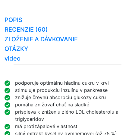
POPIS
RECENZIE (60)
ZLOŽENIE A DÁVKOVANIE
OTÁZKY
video
podporuje optimálnu hladinu cukru v krvi
stimuluje produkciu inzulínu v pankrease
znižuje črevnú absorpciu glukózy cukru
pomáha znižovať chuť na sladké
prispieva k zníženiu zlého LDL cholesterolu a
triglyceridov
má protizápalové vlastnosti
silný extrakt kyseliny gymnemovej (až 75 %)