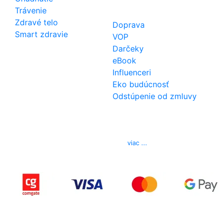
Trávenie
Zdravé telo
Doprava
Smart zdravie
VOP
Darčeky
eBook
Influenceri
Eko budúcnosť
Odstúpenie od zmluvy
Kontakt
Telefón
0850 444 777
E-mail
info@izerex.sk
viac ...
Copyright © 2015-2025 iZerex.sk Všetky práva