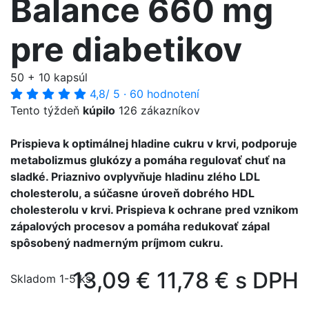
Balance 660 mg
pre diabetikov
50 + 10 kapsúl
4,8
/ 5
·
60 hodnotení
Tento týždeň
kúpilo
126 zákazníkov
Prispieva k optimálnej hladine cukru v krvi, podporuje
metabolizmus glukózy a pomáha regulovať chuť na
sladké. Priaznivo ovplyvňuje hladinu zlého LDL
cholesterolu, a súčasne úroveň dobrého HDL
cholesterolu v krvi. Prispieva k ochrane pred vznikom
zápalových procesov a pomáha redukovať zápal
spôsobený nadmerným príjmom cukru.
13,09 €
11,78 € s DPH
Skladom 1-5 ks