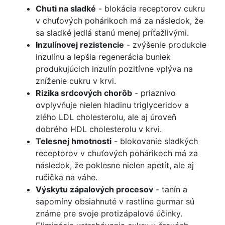
Chuti na sladké
- blokácia receptorov cukru
v chuťových pohárikoch má za následok, že
sa sladké jedlá stanú menej príťažlivými.
Inzulínovej rezistencie
- zvýšenie produkcie
inzulínu a lepšia regenerácia buniek
produkujúcich inzulín pozitívne vplýva na
zníženie cukru v krvi.
Rizika srdcových chorôb
- priaznivo
ovplyvňuje nielen hladinu triglyceridov a
zlého LDL cholesterolu, ale aj úroveň
dobrého HDL cholesterolu v krvi.
Telesnej hmotnosti
- blokovanie sladkých
receptorov v chuťových pohárikoch má za
následok, že poklesne nielen apetít, ale aj
ručička na váhe.
Výskytu zápalových procesov
- tanín a
sapomíny obsiahnuté v rastline gurmar sú
známe pre svoje protizápalové účinky.