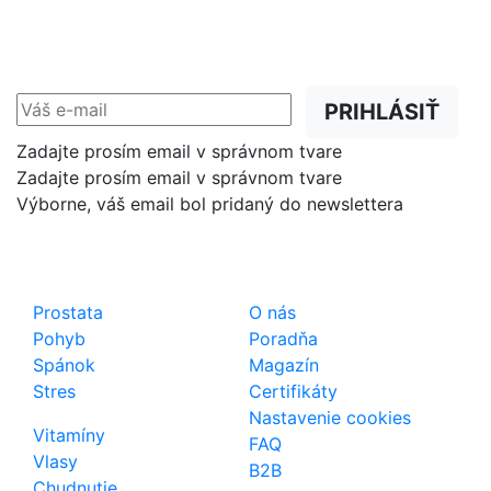
NEWSLETTER
Zľavy, akcie a novinky
prednostne na Váš e-mail.
PRIHLÁSIŤ
Zadajte prosím email v správnom tvare
Zadajte prosím email v správnom tvare
Výborne, váš email bol pridaný do newslettera
Shop
Dôležité odkazy
Prostata
O nás
Pohyb
Poradňa
Spánok
Magazín
Stres
Certifikáty
Nastavenie cookies
Vitamíny
FAQ
Vlasy
B2B
Chudnutie