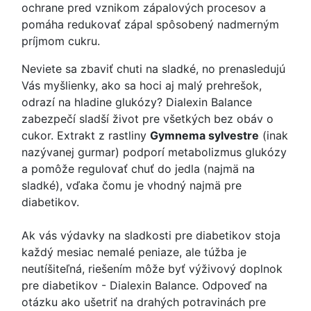
ochrane pred vznikom zápalových procesov a
pomáha redukovať zápal spôsobený nadmerným
príjmom cukru.
Neviete sa zbaviť chuti na sladké, no prenasledujú
Vás myšlienky, ako sa hoci aj malý prehrešok,
odrazí na hladine glukózy? Dialexin Balance
zabezpečí sladší život pre všetkých bez obáv o
cukor. Extrakt z rastliny
Gymnema sylvestre
(inak
nazývanej gurmar) podporí metabolizmus glukózy
a pomôže regulovať chuť do jedla (najmä na
sladké), vďaka čomu je vhodný najmä pre
diabetikov.
Ak vás výdavky na sladkosti pre diabetikov stoja
každý mesiac nemalé peniaze, ale túžba je
neutíšiteľná, riešením môže byť výživový doplnok
pre diabetikov - Dialexin Balance. Odpoveď na
otázku ako ušetriť na drahých potravinách pre