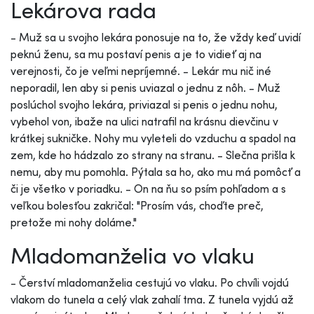
Lekárova rada
- Muž sa u svojho lekára ponosuje na to, že vždy keď uvidí
peknú ženu, sa mu postaví penis a je to vidieť aj na
verejnosti, čo je veľmi nepríjemné. - Lekár mu nič iné
neporadil, len aby si penis uviazal o jednu z nôh. - Muž
poslúchol svojho lekára, priviazal si penis o jednu nohu,
vybehol von, ibaže na ulici natrafil na krásnu dievčinu v
krátkej sukničke. Nohy mu vyleteli do vzduchu a spadol na
zem, kde ho hádzalo zo strany na stranu. - Slečna prišla k
nemu, aby mu pomohla. Pýtala sa ho, ako mu má pomôcť a
či je všetko v poriadku. - On na ňu so psím pohľadom a s
veľkou bolesťou zakričal: "Prosím vás, choďte preč,
pretože mi nohy doláme."
Mladomanželia vo vlaku
- Čerství mladomanželia cestujú vo vlaku. Po chvíli vojdú
vlakom do tunela a celý vlak zahalí tma. Z tunela vyjdú až