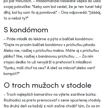
po pár minútach. - Mladomanžel následne šepká do uška
svojej polovičke: "Keby som bol vedel, že je ten tunel taký
dlhý, bol by som ťa aj pomiloval." - Ona odpovedá: "Jááááj,
to si nebol ty?"
S kondómom
- Príde mladík do lekárne a pýta si balíček kondómov:
"Dajte mi prosím balíček kondómov s príchuťou jahoda.
Alebo nie, radšej s príchuťou malina. Máte aj s príchuťou
jablko? Nie, radšej s banánovou príchuťou ... - Za ním
stojaci dedko to už nevydrží a prehovorí k mladíkovi:
"Synku, máš chuť na sex? A ideš sa milovať alebo variť
kompót?"
O troch mužoch v stodole
- Troch najlepších kamarátov na výlete zastihne búrka.
Rozhodnú sa preto prenocovať v sene opustenej stodoly.
Na druhý deň sa každý z nich začne chváliť tým, čo sa im