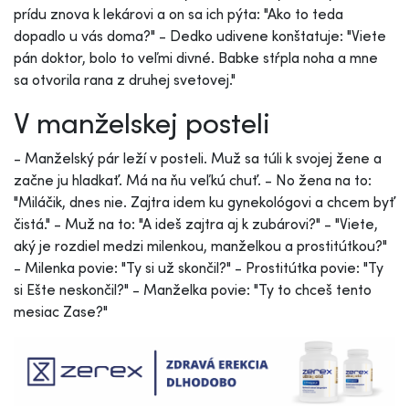
prídu znova k lekárovi a on sa ich pýta: "Ako to teda
dopadlo u vás doma?" - Dedko udivene konštatuje: "Viete
pán doktor, bolo to veľmi divné. Babke stŕpla noha a mne
sa otvorila rana z druhej svetovej."
V manželskej posteli
- Manželský pár leží v posteli. Muž sa túli k svojej žene a
začne ju hladkať. Má na ňu veľkú chuť. - No žena na to:
"Miláčik, dnes nie. Zajtra idem ku gynekológovi a chcem byť
čistá." - Muž na to: "A ideš zajtra aj k zubárovi?" - "Viete,
aký je rozdiel medzi milenkou, manželkou a prostitútkou?"
- Milenka povie: "Ty si už skončil?" - Prostitútka povie: "Ty
si Ešte neskončil?" - Manželka povie: "Ty to chceš tento
mesiac Zase?"