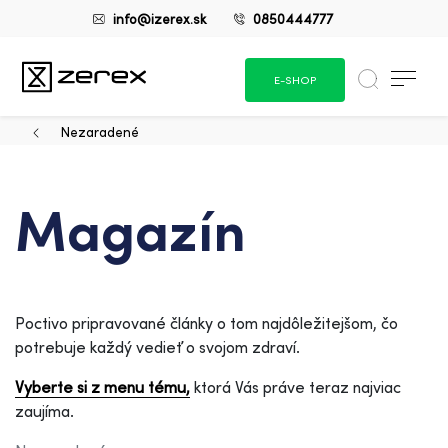
info@izerex.sk
0850444777
E-SHOP
Nezaradené
Magazín
Poctivo pripravované články o tom najdôležitejšom, čo
potrebuje každý vedieť o svojom zdraví.
Vyberte si z menu tému,
ktorá Vás práve teraz najviac
zaujíma.