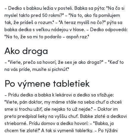
- Dedko s babkou ležia v posteli. Babka sa pýta: "Na čo si
myslel takto pred 50 rokmi?" - "Na to, ako ťa pomilujem
tak, že prídeš o rozum." - "A teraz myslíš na čo?" pýta sa
babka dedka s veľkou nádejou v hlase. - Dedko odpovedá:
"Na to, že sa mi to podarilo - aspoň raz."
Ako droga
- "Viete, prečo sa hovorí, že sex je ako droga?" - "Keď to
na vás príde, musíte si pichnúť."
Po výmene tabletiek
- Prídu dedko a babka k lekárovi a dedko sa sťažuje:
"Viete, pán doktor, my máme stále na seba chuť a chceli
sme si trochu užiť, ale nejako to už nejde." - Doktor im
preto predpísal lieky na vyššiu chuť. Babke zlaté a dedkovi
strieborné. Prídu domov a dedko hovorí: - "Babka, ja
chcem tie zlaté!" A tak si vymenili tabletky. - Po týždni