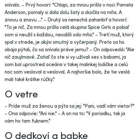
snívalo. - Prvý hovorí: "Chlapi, za mnou prišla v noci Pamela
Anderson, pomaly si dala dolu šaty a skočila na mňa. A
znovu a znovu ..." - Druhý sa nenechá zahanbiť a hovorí:
"To je nič. Za mnou prišla celá skupina Spice Girls a pokiaľ
som si neužil s každou, neodišli odo mňa." - Tretí muž, ktorý
spal v strede, je akýsi smutný a vyčerpaný. Preto sa ho
obaja pýtali, čo sa snívalo práve jemu? - On odpovedá: "Ale
nič zaujímavé. Zatiaľ čo ste si vy užívali sex s babami, ja
som bol uprostred oceána v takej malinkej lodičke a celú
noc som vesloval a vesloval. A najhoršie bolo, že tie veslá
mali také krátke rúčky."
O vetre
- Príde muž za ženou a pýta sa jej: "Pani, vadí vám vietor?"
- Ona odpovie: "Ani nie." - A on na to: "V poriadku, tak ja
vám ho tam fuknem."
O dedkovi a babke