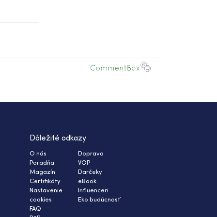
Dôležité odkazy
O nás
Doprava
Poradňa
VOP
Magazín
Darčeky
Certifikáty
eBook
Nastavenie
Influenceri
cookies
Eko budúcnosť
FAQ