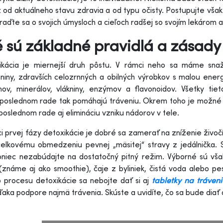
ž od aktuálneho stavu zdravia a od typu očisty. Postupujte vša
poraďte sa o svojich úmysloch a cieľoch radšej so svojím lekárom
 sú základné pravidlá a zásady
kácia je miernejší druh pôstu. V rámci neho sa máme snažiť
niny, zdravších celozrnných a obilných výrobkov s malou en
nov, minerálov, vlákniny, enzýmov a flavonoidov. Všetky tie
poslednom rade tak pomáhajú tráveniu. Okrem toho je možné ta
poslednom rade aj elimináciu vzniku nádorov v tele.
i prvej fázy detoxikácie je dobré sa zamerať na zníženie živoč
elkovému obmedzeniu pevnej „mäsitej“ stravy z jedálnička. 
niec nezabúdajte na dostatočný pitný režim. Výborné sú však
(známe aj ako smoothie), čaje z byliniek, čistá voda alebo p
 procesu detoxikácie sa nebojte dať si aj
tabletky na tráveni
ďaka podpore najmä trávenia. Skúste a uvidíte, čo sa bude diať a 