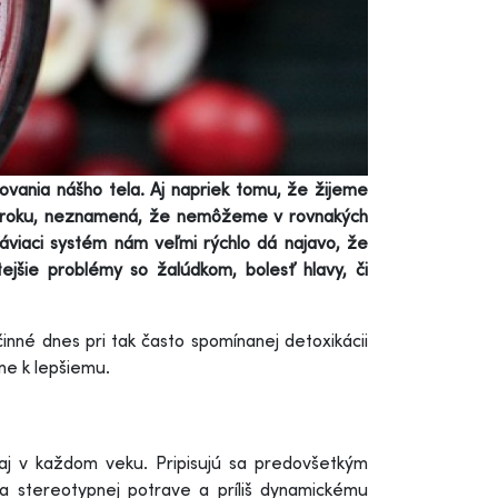
ovania nášho tela. Aj napriek tomu, že žijeme
m kroku, neznamená, že nemôžeme v rovnakých
áviaci systém nám veľmi rýchlo dá najavo, že
ejšie problémy so žalúdkom, bolesť hlavy, či
nné dnes pri tak často spomínanej detoxikácii
ne k lepšiemu.
aj v každom veku. Pripisujú sa predovšetkým
 a stereotypnej potrave a príliš dynamickému