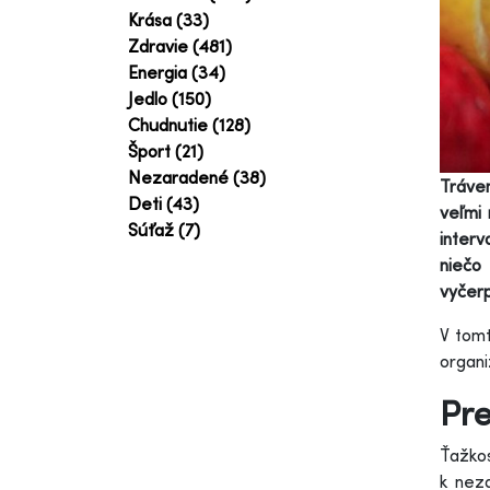
Krása (33)
Zdravie (481)
Energia (34)
Jedlo (150)
Chudnutie (128)
Šport (21)
Nezaradené (38)
Tráven
Deti (43)
veľmi
Súťaž (7)
interv
niečo 
vyčerp
V tomt
organi
Pre
Ťažko
k nezd