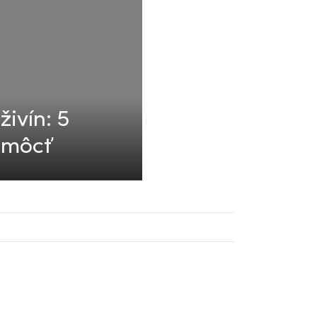
živín: 5
omôcť