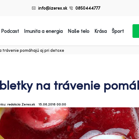
info@izerex.sk
0850444777
 Podcast
Imunita a energia
Naše telo
Krása
Šport
a trávenie pomáhajú aj pri detoxe
bletky na trávenie pomáh
ánku: redakcia Zerex.sk
15.06.2016 00:00