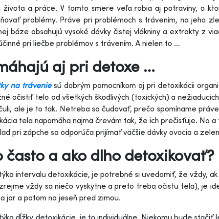
života a práce. V tomto smere veľa robia aj potraviny, o ktor
iňovať problémy. Práve pri problémoch s trávením, na jeho z
nej báze obsahujú vysoké dávky čistej vlákniny a extrakty z via
účinné pri liečbe problémov s trávením. A nielen to ...
áhajú aj pri detoxe ...
tky na trávenie
sú dobrým pomocníkom aj pri detoxikácii orga
né očistiť telo od všetkých škodlivých (toxických) a nežiaduci
čuli, ale je to tak. Netreba sa čudovať, prečo spomíname práve 
kácia tela napomáha najmä črevám tak, že ich prečisťuje. No a 
lad pri zápche sa odporúča prijímať väčšie dávky ovocia a zeleni
 často a ako dlho detoxikovať?
týka intervalu detoxikácie, je potrebné si uvedomiť, že vždy, a
rejme vždy sa niečo vyskytne a preto treba očistu tela), je id
a jar a potom na jeseň pred zimou.
týka dĺžky detoxikácie, je to individuálne. Niekomu bude stačiť l