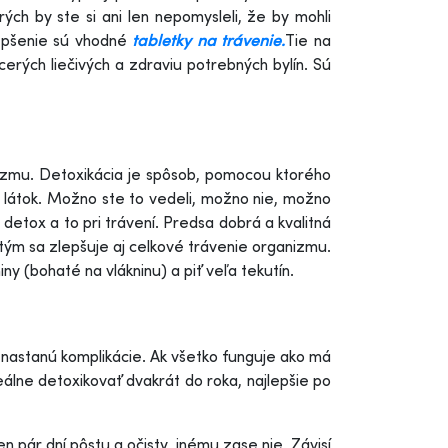
ých by ste si ani len nepomysleli, že by mohli
lepšenie sú vhodné
tabletky na trávenie.
Tie na
cerých liečivých a zdraviu potrebných bylín. Sú
nizmu. Detoxikácia je spôsob, pomocou ktorého
ch látok. Možno ste to vedeli, možno nie, možno
detox a to pri trávení. Predsa dobrá a kvalitná
tým sa zlepšuje aj celkové trávenie organizmu.
ny (bohaté na vlákninu) a piť veľa tekutín.
k nastanú komplikácie. Ak všetko funguje ako má
eálne detoxikovať dvakrát do roka, najlepšie po
en pár dní pôstu a očisty, inému zase nie. Závisí