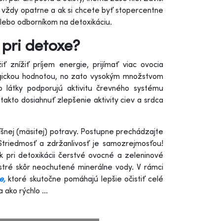
k vždy opatrne a ak si chcete byť stopercentne
 alebo odborníkom na detoxikáciu.
 pri detoxe?
 znížiť príjem energie, prijímať viac ovocia
ergickou hodnotou, no zato vysokým množstvom
to látky podporujú aktivitu črevného systému
kto dosiahnuť zlepšenie aktivity ciev a srdca
íšnej (mäsitej) potravy. Postupne prechádzajte
Striedmosť a zdržanlivosť je samozrejmosťou!
 pri detoxikácii čerstvé ovocné a zeleninové
estré skôr neochutené minerálne vody. V rámci
e,
ktoré skutočne pomáhajú lepšie očistiť celé
ako rýchlo ...