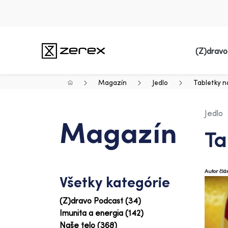
(Z)dravo
Magazín
Jedlo
Tabletky n
Jedlo
Magazín
Ta
Autor čl
Všetky kategórie
(Z)dravo Podcast (34)
Imunita a energia (142)
Naše telo (368)