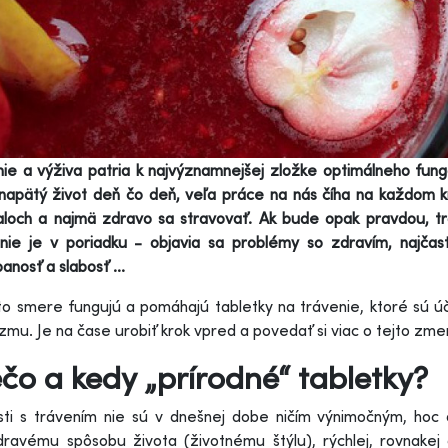
ie a výživa patria k najvýznamnejšej zložke optimálneho fung
 napätý život deň čo deň, veľa práce na nás číha na každo
aloch a najmä zdravo sa stravovať. Ak bude opak pravdou, tr
nie je v poriadku - objavia sa problémy so zdravím, najčast
anosť a slabosť ...
o smere fungujú a pomáhajú tabletky na trávenie, ktoré sú úči
zmu. Je na čase urobiť krok vpred a povedať si viac o tejto zme
čo a kedy „prírodné“ tabletky?
sti s trávením nie sú v dnešnej dobe ničím výnimočným, hoc 
ravému spôsobu života (životnému štýlu), rýchlej, rovnakej