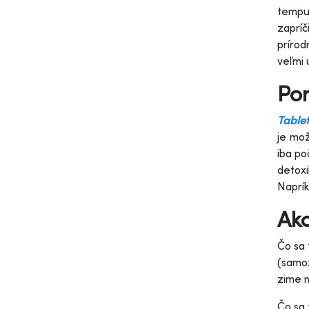
tempu 
zapríč
prírod
veľmi 
Pom
Table
je mož
iba po
detoxi
Naprík
Ako
Čo sa 
(samoz
zime n
Čo sa 