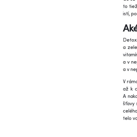
to tie
istí, 
Aké
Detoxi
a zele
vitamí
a v ne
a v ne
V rámc
až k c
A nako
šťavy 
celého
telo v