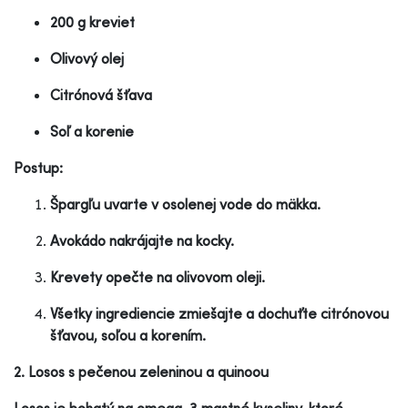
200 g kreviet
Olivový olej
Citrónová šťava
Soľ a korenie
Postup:
Špargľu uvarte v osolenej vode do mäkka.
Avokádo nakrájajte na kocky.
Krevety opečte na olivovom oleji.
Všetky ingrediencie zmiešajte a dochuťte citrónovou
šťavou, soľou a korením.
2. Losos s pečenou zeleninou a quinoou
Losos je bohatý na omega-3 mastné kyseliny, ktoré