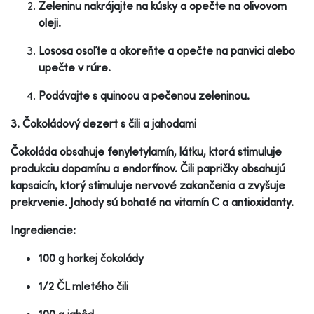
Zeleninu nakrájajte na kúsky a opečte na olivovom
oleji.
Lososa osoľte a okoreňte a opečte na panvici alebo
upečte v rúre.
Podávajte s quinoou a pečenou zeleninou.
3. Čokoládový dezert s čili a jahodami
Čokoláda obsahuje fenyletylamín, látku, ktorá stimuluje
produkciu dopamínu a endorfínov. Čili papričky obsahujú
kapsaicín, ktorý stimuluje nervové zakončenia a zvyšuje
prekrvenie. Jahody sú bohaté na vitamín C a antioxidanty.
Ingrediencie:
100 g horkej čokolády
1/2 ČL mletého čili
100 g jahôd