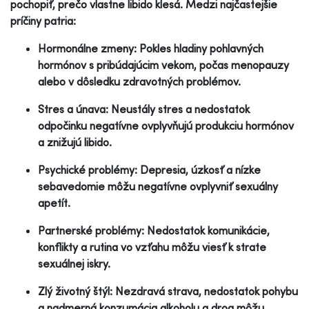
pochopiť, prečo vlastne libido klesá. Medzi najčastejšie
príčiny patria:
Hormonálne zmeny: Pokles hladiny pohlavných
hormónov s pribúdajúcim vekom, počas menopauzy
alebo v dôsledku zdravotných problémov.
Stres a únava: Neustály stres a nedostatok
odpočinku negatívne ovplyvňujú produkciu hormónov
a znižujú libido.
Psychické problémy: Depresia, úzkosť a nízke
sebavedomie môžu negatívne ovplyvniť sexuálny
apetít.
Partnerské problémy: Nedostatok komunikácie,
konflikty a rutina vo vzťahu môžu viesť k strate
sexuálnej iskry.
Zlý životný štýl: Nezdravá strava, nedostatok pohybu
a nadmerná konzumácia alkoholu a drog môžu