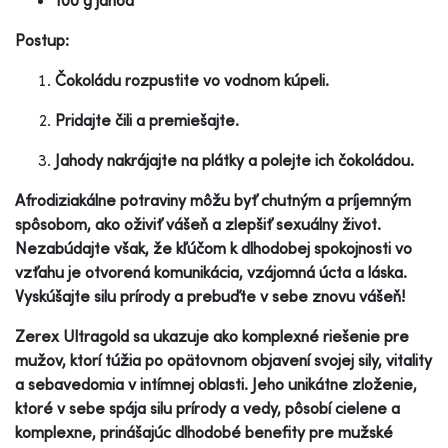
Postup:
Čokoládu rozpustite vo vodnom kúpeli.
Pridajte čili a premiešajte.
Jahody nakrájajte na plátky a polejte ich čokoládou.
Afrodiziakálne potraviny môžu byť chutným a príjemným
spôsobom, ako oživiť vášeň a zlepšiť sexuálny život.
Nezabúdajte však, že kľúčom k dlhodobej spokojnosti vo
vzťahu je otvorená komunikácia, vzájomná úcta a láska.
Vyskúšajte silu prírody a prebuďte v sebe znovu vášeň!
Zerex Ultragold sa ukazuje ako komplexné riešenie pre
mužov, ktorí túžia po opätovnom objavení svojej sily, vitality
a sebavedomia v intímnej oblasti. Jeho unikátne zloženie,
ktoré v sebe spája silu prírody a vedy, pôsobí cielene a
komplexne, prinášajúc dlhodobé benefity pre mužské