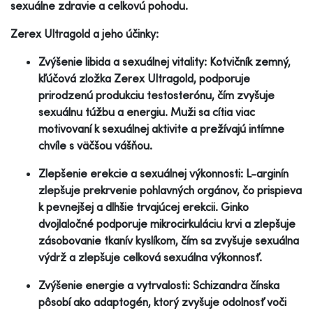
sexuálne zdravie a celkovú pohodu.
Zerex Ultragold a jeho účinky:
Zvýšenie libida a sexuálnej vitality: Kotvičník zemný,
kľúčová zložka Zerex Ultragold, podporuje
prirodzenú produkciu testosterónu, čím zvyšuje
sexuálnu túžbu a energiu. Muži sa cítia viac
motivovaní k sexuálnej aktivite a prežívajú intímne
chvíle s väčšou vášňou.
Zlepšenie erekcie a sexuálnej výkonnosti: L-arginín
zlepšuje prekrvenie pohlavných orgánov, čo prispieva
k pevnejšej a dlhšie trvajúcej erekcii. Ginko
dvojlaločné podporuje mikrocirkuláciu krvi a zlepšuje
zásobovanie tkanív kyslíkom, čím sa zvyšuje sexuálna
výdrž a zlepšuje celková sexuálna výkonnosť.
Zvýšenie energie a vytrvalosti: Schizandra čínska
pôsobí ako adaptogén, ktorý zvyšuje odolnosť voči