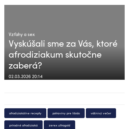
Vzťahy a sex
Vyskúšali sme za Vás, ktoré
afrodiziakum skutočne
zaberá?
02.03.2026 20:14
afrodiziakálne recepty
potraviny pre libido
vášnivý večer
prírodné afrodiziaká
zerex ultragold