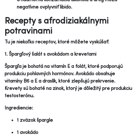
negatívne ovplyvniť libido.
Recepty s afrodiziakálnymi
potravinami
Tu je niekoľko receptov, ktoré môžete vyskúšať:
1. Špargľový šalát s avokádom a krevetami
Špargľa je bohatá na vitamín E a folát, ktoré podporujú
produkciu pohlavných hormónov. Avokádo obsahuje
vitamíny B6 a E a draslík, ktoré zlepšujú prekrvenie.
Krevety sú bohaté na zinok, ktorý je dôležitý pre produkciu
testosterónu.
Ingrediencie:
1 zväzok špargle
1 avokádo