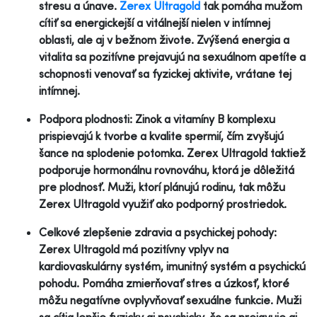
stresu a únave.
Zerex Ultragold
tak pomáha mužom
cítiť sa energickejší a vitálnejší nielen v intímnej
oblasti, ale aj v bežnom živote. Zvýšená energia a
vitalita sa pozitívne prejavujú na sexuálnom apetíte a
schopnosti venovať sa fyzickej aktivite, vrátane tej
intímnej.
Podpora plodnosti: Zinok a vitamíny B komplexu
prispievajú k tvorbe a kvalite spermií, čím zvyšujú
šance na splodenie potomka. Zerex Ultragold taktiež
podporuje hormonálnu rovnováhu, ktorá je dôležitá
pre plodnosť. Muži, ktorí plánujú rodinu, tak môžu
Zerex Ultragold využiť ako podporný prostriedok.
Celkové zlepšenie zdravia a psychickej pohody:
Zerex Ultragold má pozitívny vplyv na
kardiovaskulárny systém, imunitný systém a psychickú
pohodu. Pomáha zmierňovať stres a úzkosť, ktoré
môžu negatívne ovplyvňovať sexuálne funkcie. Muži
sa cítia lepšie fyzicky aj psychicky, čo sa prejavuje aj