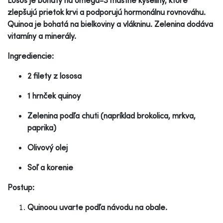
zlepšujú prietok krvi a podporujú hormonálnu rovnováhu.
Quinoa je bohatá na bielkoviny a vlákninu. Zelenina dodáva
vitamíny a minerály.
Ingrediencie:
2 filety z lososa
1 hrnček quinoy
Zelenina podľa chuti (napríklad brokolica, mrkva,
paprika)
Olivový olej
Soľ a korenie
Postup:
Quinoou uvarte podľa návodu na obale.