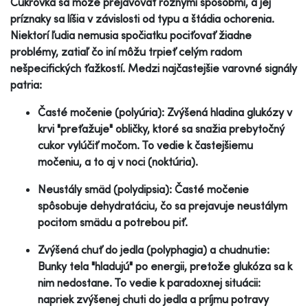
Cukrovka sa môže prejavovať rôznymi spôsobmi, a jej
príznaky sa líšia v závislosti od typu a štádia ochorenia.
Niektorí ľudia nemusia spočiatku pociťovať žiadne
problémy, zatiaľ čo iní môžu trpieť celým radom
nešpecifických ťažkostí. Medzi najčastejšie varovné signály
patria:
Časté močenie (polyúria): Zvýšená hladina glukózy v
krvi "preťažuje" obličky, ktoré sa snažia prebytočný
cukor vylúčiť močom. To vedie k častejšiemu
močeniu, a to aj v noci (noktúria).
Neustály smäd (polydipsia): Časté močenie
spôsobuje dehydratáciu, čo sa prejavuje neustálym
pocitom smädu a potrebou piť.
Zvýšená chuť do jedla (polyphagia) a chudnutie:
Bunky tela "hladujú" po energii, pretože glukóza sa k
nim nedostane. To vedie k paradoxnej situácii:
napriek zvýšenej chuti do jedla a príjmu potravy