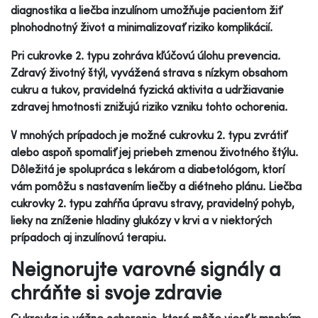
diagnostika a liečba inzulínom umožňuje pacientom žiť
plnohodnotný život a minimalizovať riziko komplikácií.
Pri cukrovke 2. typu zohráva kľúčovú úlohu prevencia.
Zdravý životný štýl, vyvážená strava s nízkym obsahom
cukru a tukov, pravidelná fyzická aktivita a udržiavanie
zdravej hmotnosti znižujú riziko vzniku tohto ochorenia.
V mnohých prípadoch je možné cukrovku 2. typu zvrátiť
alebo aspoň spomaliť jej priebeh zmenou životného štýlu.
Dôležitá je spolupráca s lekárom a diabetológom, ktorí
vám pomôžu s nastavením liečby a diétneho plánu. Liečba
cukrovky 2. typu zahŕňa úpravu stravy, pravidelný pohyb,
lieky na zníženie hladiny glukózy v krvi a v niektorých
prípadoch aj inzulínovú terapiu.
Neignorujte varovné signály a
chráňte si svoje zdravie
Cukrovka je vážne ochorenie, ktoré môže viesť k mnohým