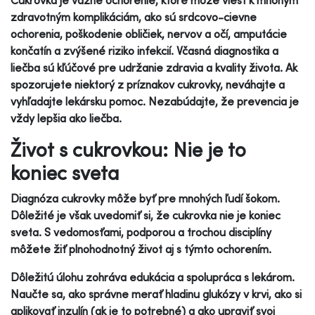
zdravotným komplikáciám, ako sú srdcovo-cievne
ochorenia, poškodenie obličiek, nervov a očí, amputácie
končatín a zvýšené riziko infekcií. Včasná diagnostika a
liečba sú kľúčové pre udržanie zdravia a kvality života. Ak
spozorujete niektorý z príznakov cukrovky, neváhajte a
vyhľadajte lekársku pomoc. Nezabúdajte, že prevencia je
vždy lepšia ako liečba.
Život s cukrovkou: Nie je to
koniec sveta
Diagnóza cukrovky môže byť pre mnohých ľudí šokom.
Dôležité je však uvedomiť si, že cukrovka nie je koniec
sveta. S vedomosťami, podporou a trochou disciplíny
môžete žiť plnohodnotný život aj s týmto ochorením.
Dôležitú úlohu zohráva edukácia a spolupráca s lekárom.
Naučte sa, ako správne merať hladinu glukózy v krvi, ako si
aplikovať inzulín (ak je to potrebné) a ako upraviť svoj