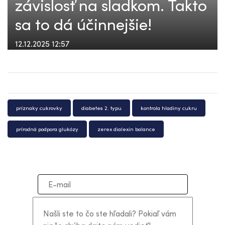
závislosť na sladkom. Takto
sa to dá účinnejšie!
12.12.2025 12:57
príznaky cukrovky
diabetes 2. typu
kontrola hladiny cukru
prírodná podpora glukózy
zerex dialexin balance