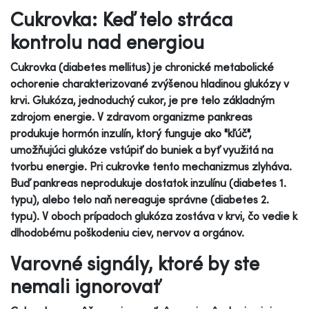
Cukrovka: Keď telo stráca
kontrolu nad energiou
Cukrovka (diabetes mellitus) je chronické metabolické
ochorenie charakterizované zvýšenou hladinou glukózy v
krvi. Glukóza, jednoduchý cukor, je pre telo základným
zdrojom energie. V zdravom organizme pankreas
produkuje hormón inzulín, ktorý funguje ako "kľúč",
umožňujúci glukóze vstúpiť do buniek a byť využitá na
tvorbu energie. Pri cukrovke tento mechanizmus zlyháva.
Buď pankreas neprodukuje dostatok inzulínu (diabetes 1.
typu), alebo telo naň nereaguje správne (diabetes 2.
typu). V oboch prípadoch glukóza zostáva v krvi, čo vedie k
dlhodobému poškodeniu ciev, nervov a orgánov.
Varovné signály, ktoré by ste
nemali ignorovať