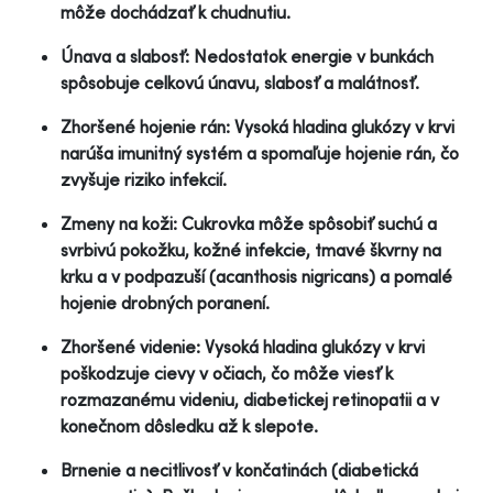
môže dochádzať k chudnutiu.
Únava a slabosť: Nedostatok energie v bunkách
spôsobuje celkovú únavu, slabosť a malátnosť.
Zhoršené hojenie rán: Vysoká hladina glukózy v krvi
narúša imunitný systém a spomaľuje hojenie rán, čo
zvyšuje riziko infekcií.
Zmeny na koži: Cukrovka môže spôsobiť suchú a
svrbivú pokožku, kožné infekcie, tmavé škvrny na
krku a v podpazuší (acanthosis nigricans) a pomalé
hojenie drobných poranení.
Zhoršené videnie: Vysoká hladina glukózy v krvi
poškodzuje cievy v očiach, čo môže viesť k
rozmazanému videniu, diabetickej retinopatii a v
konečnom dôsledku až k slepote.
Brnenie a necitlivosť v končatinách (diabetická