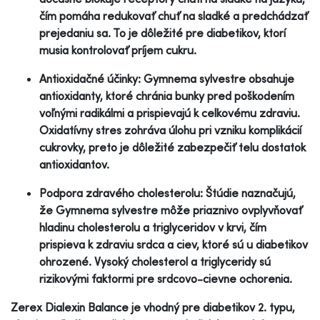
čím pomáha redukovať chuť na sladké a predchádzať
prejedaniu sa. To je dôležité pre diabetikov, ktorí
musia kontrolovať príjem cukru.
Antioxidačné účinky: Gymnema sylvestre obsahuje
antioxidanty, ktoré chránia bunky pred poškodením
voľnými radikálmi a prispievajú k celkovému zdraviu.
Oxidatívny stres zohráva úlohu pri vzniku komplikácií
cukrovky, preto je dôležité zabezpečiť telu dostatok
antioxidantov.
Podpora zdravého cholesterolu: Štúdie naznačujú,
že Gymnema sylvestre môže priaznivo ovplyvňovať
hladinu cholesterolu a triglyceridov v krvi, čím
prispieva k zdraviu srdca a ciev, ktoré sú u diabetikov
ohrozené. Vysoký cholesterol a triglyceridy sú
rizikovými faktormi pre srdcovo-cievne ochorenia.
Zerex Dialexin Balance je vhodný pre diabetikov 2. typu,