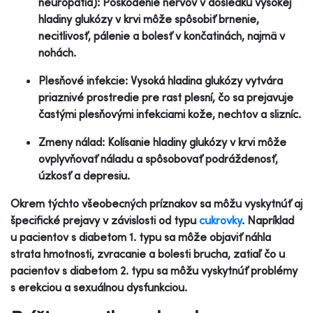
neuropatia): Poškodenie nervov v dôsledku vysokej
hladiny glukózy v krvi môže spôsobiť brnenie,
necitlivosť, pálenie a bolesť v končatinách, najmä v
nohách.
Plesňové infekcie: Vysoká hladina glukózy vytvára
priaznivé prostredie pre rast plesní, čo sa prejavuje
častými plesňovými infekciami kože, nechtov a slizníc.
Zmeny nálad: Kolísanie hladiny glukózy v krvi môže
ovplyvňovať náladu a spôsobovať podráždenosť,
úzkosť a depresiu.
Okrem týchto všeobecných príznakov sa môžu vyskytnúť aj
špecifické prejavy v závislosti od typu
cukrovky
. Napríklad
u pacientov s diabetom 1. typu sa môže objaviť náhla
strata hmotnosti, zvracanie a bolesti brucha, zatiaľ čo u
pacientov s diabetom 2. typu sa môžu vyskytnúť problémy
s erekciou a sexuálnou dysfunkciou.