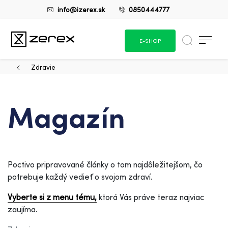
info@izerex.sk
0850444777
E-SHOP
Zdravie
Magazín
Poctivo pripravované články o tom najdôležitejšom, čo
potrebuje každý vedieť o svojom zdraví.
Vyberte si z menu tému,
ktorá Vás práve teraz najviac
zaujíma.