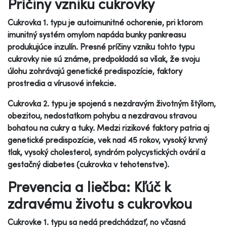
Príčiny vzniku cukrovky
Cukrovka 1. typu je autoimunitné ochorenie, pri ktorom
imunitný systém omylom napáda bunky pankreasu
produkujúce inzulín. Presné príčiny vzniku tohto typu
cukrovky nie sú známe, predpokladá sa však, že svoju
úlohu zohrávajú genetické predispozície, faktory
prostredia a vírusové infekcie.
Cukrovka 2. typu je spojená s nezdravým životným štýlom,
obezitou, nedostatkom pohybu a nezdravou stravou
bohatou na cukry a tuky. Medzi rizikové faktory patria aj
genetické predispozície, vek nad 45 rokov, vysoký krvný
tlak, vysoký cholesterol, syndróm polycystických ovárií a
gestačný diabetes (cukrovka v tehotenstve).
Prevencia a liečba: Kľúč k
zdravému životu s cukrovkou
Cukrovke 1. typu sa nedá predchádzať, no včasná