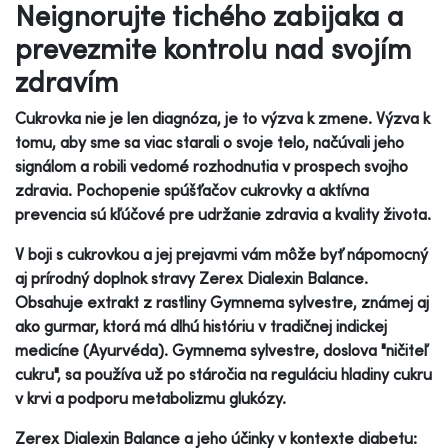
Neignorujte tichého zabijaka a
prevezmite kontrolu nad svojím
zdravím
Cukrovka nie je len diagnóza, je to výzva k zmene. Výzva k
tomu, aby sme sa viac starali o svoje telo, načúvali jeho
signálom a robili vedomé rozhodnutia v prospech svojho
zdravia. Pochopenie spúšťačov cukrovky a aktívna
prevencia sú kľúčové pre udržanie zdravia a kvality života.
V boji s cukrovkou a jej prejavmi vám môže byť nápomocný
aj prírodný doplnok stravy Zerex Dialexin Balance.
Obsahuje extrakt z rastliny Gymnema sylvestre, známej aj
ako gurmar, ktorá má dlhú históriu v tradičnej indickej
medicíne (Ayurvéda). Gymnema sylvestre, doslova "ničiteľ
cukru", sa používa už po stáročia na reguláciu hladiny cukru
v krvi a podporu metabolizmu glukózy.
Zerex Dialexin Balance a jeho účinky v kontexte diabetu: