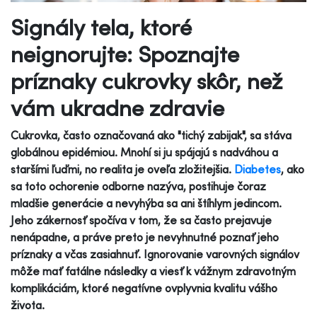
Signály tela, ktoré
neignorujte: Spoznajte
príznaky cukrovky skôr, než
vám ukradne zdravie
Cukrovka, často označovaná ako "tichý zabijak", sa stáva
globálnou epidémiou. Mnohí si ju spájajú s nadváhou a
staršími ľuďmi, no realita je oveľa zložitejšia.
Diabetes
, ako
sa toto ochorenie odborne nazýva, postihuje čoraz
mladšie generácie a nevyhýba sa ani štíhlym jedincom.
Jeho zákernosť spočíva v tom, že sa často prejavuje
nenápadne, a práve preto je nevyhnutné poznať jeho
príznaky a včas zasiahnuť. Ignorovanie varovných signálov
môže mať fatálne následky a viesť k vážnym zdravotným
komplikáciám, ktoré negatívne ovplyvnia kvalitu vášho
života.