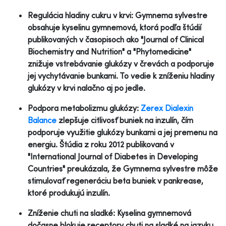
Regulácia hladiny cukru v krvi: Gymnema sylvestre
obsahuje kyselinu gymnemová, ktorá podľa štúdií
publikovaných v časopisoch ako "Journal of Clinical
Biochemistry and Nutrition" a "Phytomedicine"
znižuje vstrebávanie glukózy v črevách a podporuje
jej vychytávanie bunkami. To vedie k zníženiu hladiny
glukózy v krvi nalačno aj po jedle.
Podpora metabolizmu glukózy:
Zerex Dialexin
Balance
zlepšuje citlivosť buniek na inzulín, čím
podporuje využitie glukózy bunkami a jej premenu na
energiu. Štúdia z roku 2012 publikovaná v
"International Journal of Diabetes in Developing
Countries" preukázala, že Gymnema sylvestre môže
stimulovať regeneráciu beta buniek v pankrease,
ktoré produkujú inzulín.
Zníženie chuti na sladké: Kyselina gymnemová
dočasne blokuje receptory chuti na sladké na jazyku,