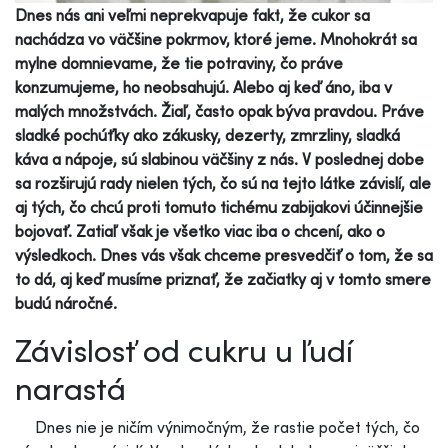
Dnes nás ani veľmi neprekvapuje fakt, že cukor sa
nachádza vo väčšine pokrmov, ktoré jeme. Mnohokrát sa
mylne domnievame, že tie potraviny, čo práve
konzumujeme, ho neobsahujú. Alebo aj keď áno, iba v
malých množstvách. Žiaľ, často opak býva pravdou. Práve
sladké pochúťky ako zákusky, dezerty, zmrzliny, sladká
káva a nápoje, sú slabinou väčšiny z nás. V poslednej dobe
sa rozširujú rady nielen tých, čo sú na tejto látke závislí, ale
aj tých, čo chcú proti tomuto tichému zabijakovi účinnejšie
bojovať. Zatiaľ však je všetko viac iba o chcení, ako o
výsledkoch. Dnes vás však chceme presvedčiť o tom, že sa
to dá, aj keď musíme priznať, že začiatky aj v tomto smere
budú náročné.
Závislosť od cukru u ľudí
narastá
Dnes nie je ničím výnimočným, že rastie počet tých, čo