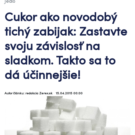
Jedlo
Cukor ako novodobý
tichý zabijak: Zastavte
svoju závislosť na
sladkom. Takto sa to
dá účinnejšie!
Autor článku: redakcia Zerex.sk
15.04.2015 00:00