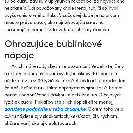
sú od cukru závislí. V uplynulých rokoch bol za najväčšieho
nepriateľa ľudí považovaný cholesterol, tuk, či soľ kvôli
zvyšovaniu krvného tlaku. V súčasnej dobe je na prvom
mieste práve cukor, ako najrizikovejšia surovina
spôsobujúca nemalé zdravotné problémy človeku.
Ohrozujúce bublinkové
nápoje
Ak ich máte radi, zbystrite pozornosť. Vedeli ste, že v
niektorých sladených šumivých (bublikových) nápojoch
nájdete až cez 30 lyžičiek cukru? A takto ich popíjate deň
čo deň. Koľko cukru takto doprajete svojmu telu? Pritom
dennou odporúčanou dávkou je približne len 12 čajových
lyžičiek cukru. Pokiaľ by ste si ich dopiali ešte menej,
zaručene podporíte u seba chudnutie.
Okrem toho veľa
cukru nájdete aj v sladkostiach, keksíkoch, či v rýchlom
občerstvení, ako aj v polotovaroch.