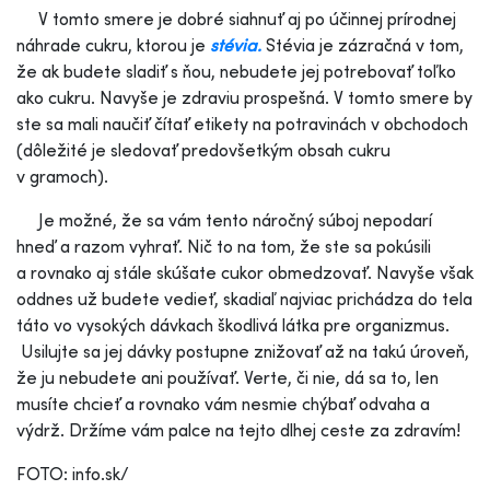
V tomto smere je dobré siahnuť aj po účinnej prírodnej
náhrade cukru, ktorou je
stévia.
Stévia je zázračná v tom,
že ak budete sladiť s ňou, nebudete jej potrebovať toľko
ako cukru. Navyše je zdraviu prospešná. V tomto smere by
ste sa mali naučiť čítať etikety na potravinách v obchodoch
(dôležité je sledovať predovšetkým obsah cukru
v gramoch).
Je možné, že sa vám tento náročný súboj nepodarí
hneď a razom vyhrať. Nič to na tom, že ste sa pokúsili
a rovnako aj stále skúšate cukor obmedzovať. Navyše však
oddnes už budete vedieť, skadiaľ najviac prichádza do tela
táto vo vysokých dávkach škodlivá látka pre organizmus.
Usilujte sa jej dávky postupne znižovať až na takú úroveň,
že ju nebudete ani používať. Verte, či nie, dá sa to, len
musíte chcieť a rovnako vám nesmie chýbať odvaha a
výdrž. Držíme vám palce na tejto dlhej ceste za zdravím!
FOTO: info.sk/