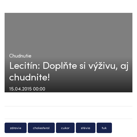
Chudnutie
Lecitín: Doplňte si výživu, aj
chudnite!
15.04.2015 00:00
zdravie
cholesterol
cukor
stévia
tuk