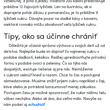
vzniknutej z pitia a jedál). Hodnota 200 kalórií predstavuje
približne 12 čajových lyžičiek. Len na ilustráciu, ak si
doprajete pohár džúsu z pomarančov, je to približne 9
lyžičiek cukru. Dávajte pozor na sladké kávy v kaviarni,
niektoré rovnako môžu obsahovať veľa lyžičiek cukru.
Tipy, ako sa účinne chrániť
Dôležitá je včasná správna výchova u svojich detí už od
detstva. Najlepšie bude im dopriať čo najmenej cukru v
podobe sladkostí, keksíkov. Radšej uprednostňujte prírodnú
formu v podobe ovocí a zeleniny. Čo sa týka nás
dospelých, existuje riešenie aj pre nás. Nemôžeme
s cukrom seknúť hneď a razom. Chce to čas a postupné
obmedzovanie. Musíme znížiť príjem cukru napríklad v čaji,
káve alebo je potrebné konzumovať menej zákuskov.
Postupom času je možné spozorovať, že cukor nášmu telu
vôbec nechýba. Alebo ak áno, iba veľmi málo. Navyše sa
nám podarí aj
schudnúť.