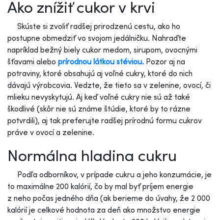
Ako znížiť cukor v krvi
Skúste si zvoliť radšej prirodzenú cestu, ako ho
postupne obmedziť vo svojom jedálničku. Nahraďte
napríklad bežný biely cukor medom, sirupom, ovocnými
šťavami alebo
prírodnou látkou stéviou.
Pozor aj na
potraviny, ktoré obsahujú aj voľné cukry, ktoré do nich
dávajú výrobcovia. Vedzte, že tieto sa v zelenine, ovocí, či
mlieku nevyskytujú. Aj keď voľné cukry nie sú až také
škodlivé (skôr nie sú známe štúdie, ktoré by to rázne
potvrdili), aj tak preferujte radšej prírodnú formu cukrov
práve v ovocí a zelenine.
Normálna hladina cukru
Podľa odborníkov, v prípade cukru a jeho konzumácie, je
to maximálne 200 kalórií, čo by mal byť príjem energie
z neho počas jedného dňa (ak berieme do úvahy, že 2 000
kalórií je celkové hodnota za deň ako množstvo energie