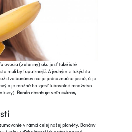
a ovocia (zeleniny) ako jesť také isté
ste mali byť opatrnejší. A jedným z takýchto
ožstva banánov nie je jednoznačne jasné, či je
ravý a je možné ho zjesť ľubovoľné množstvo
a kusy).
Banán
obsahuje veľa
cukrov,
sti
umovanie v rámci celej našej planéty. Banány