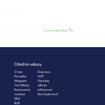
Dôležité odkazy
O nás
Doprava
Poradňa
VOP
Magazín
Darčeky
Certifikáty
eBook
Nastavenie
Influenceri
cookies
Eko budúcnosť
FAQ
B2B