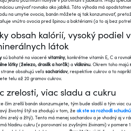
ajú jedno pozitívum navyše v porovnaní s jablkami. Majú špeciál
áciou umývať rovnako ako jablká. Táto výhoda má opodstatne
odu na umytie ovocia, banán môžete aj tak konzumovať, pretož
aňuje vnútro ovocia pred špinou a baktériami (a to aj bez potr
ky obsah kalórií, vysoký podiel 
inerálnych látok
y
sú bohaté na viaceré
vitamíny
, konkrétne vitamín E, C a rovna
lne látky
(
železo, draslík a horčík
) a
vlákninu
. Okrem toho majú
 strane obsahujú veľa
sacharidov
, respektíve cukrov a to naprí
ete telu až 20 gramov cukrov.
c zrelosti, viac sladu a cukru
 že čím zrelší banán skonzumujete, tým bude sladší a tým viac cu
avý životný štýl sa zhodujú v tom, že
ak ste sa rozhodli schudnú
eľmi zrelý a žltý). Tento má menej sacharidov a je vhodný aj v 
má hladinu cukru (v porovnaní so zvyšnými živinami) v pomere 1