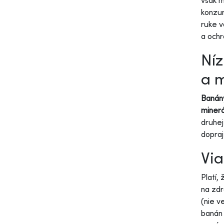
však m
konzum
ruke v
a ochr
Níz
a m
Banán
minerá
druhej
dopraj
Via
Platí,
na zdr
(nie v
banán 