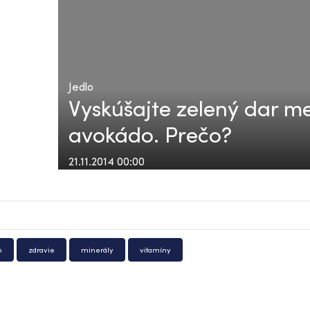
Jedlo
Vyskúšajte zelený dar 
avokádo. Prečo?
21.11.2014 00:00
n
zdravie
minerály
vitamíny