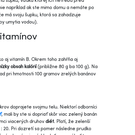
nu šupku, vďaka ktorej ich netreba pred
nie napríklad ak ste mimo domu a nemáte po
e má svoju šupku, ktorá sa zahadzuje
eby umytia vodou).
vitamínov
ko aj vitamín B. Okrem toho zahŕňa aj
nízky obsah kalórií
(približne 80 g ba 100 g). Na
klad pri hmotnosti 100 gramov zrelých banánov
krov doprajete svojmu telu. Niektorí odborníci
ť
, mali by ste si dopriať skôr viac zelený banán
rámci viacerých druhov
diét
. Platí, že zelenší
 : 20. Pri dozretí sa pomer následne prudko