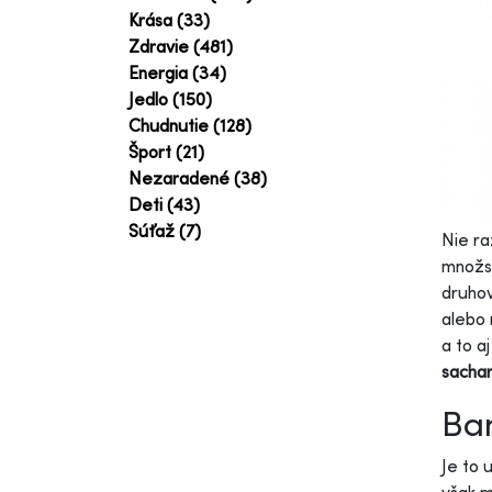
Krása (33)
Zdravie (481)
Energia (34)
Jedlo (150)
Chudnutie (128)
Šport (21)
Nezaradené (38)
Deti (43)
Súťaž (7)
Nie ra
množst
druhov
alebo 
a to a
sachar
Ba
Je to 