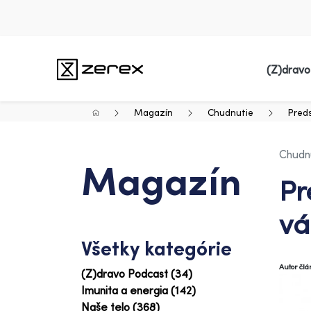
(Z)dravo
Magazín
Chudnutie
Pred
Chudn
Magazín
Pr
vá
Všetky kategórie
Autor čl
(Z)dravo Podcast (34)
Imunita a energia (142)
Naše telo (368)