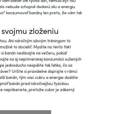
ý vám banán vie rýchlo dať, nemusí byť tou
telo nebude schopné dodanú silu a energiu
avo“ konzumovať banány len preto, že vám tak
svojmu zloženiu
ahou. Ani náročným silovým tréningom to
 možné to docieliť. Myslite na tento fakt
 si banán nedávajte na večeru, pokiaľ
ýbajte sa aj neprimeranej konzumácii sušených
ie jednoducho nespálite tak ľahko, čo sa
áver? Určite si pravidelne doprajte v rámci
elší banán, tým viac cukru a energie dodáte
opriať banán pred náročnejšou fyzickou
ne nepriberiete, pretože cukor je zákerný