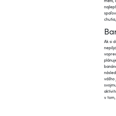
mení,
najlep
spaľov
chutia
Ba
Ak si 
nepôjd
vopre
plánuj
banáno
násled
vášho 
svojmu
aktivi
v tom,