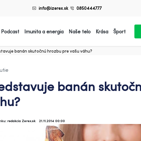
info@izerex.sk
0850444777
 Podcast
Imunita a energia
Naše telo
Krása
Šport
stavuje banán skutočnú hrozbu pre vašu váhu?
utie
edstavuje banán skutočn
hu?
ánku: redakcia Zerex.sk
21.11.2014 00:00