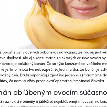
z počuť z úst viacerých odborníkov na výžimu, že radšej jesť veľ
vo sladkostí. Ale aj s konzumáciou niektorých druhov ovocia by 
 ovocia je obľúbený
banán
. Čo sa týka konzumácie väčšieho mn
nie je toto množstvo nebezpečné. Jedni tvrdia, že banán je zd
j každý deň. Druhí odporúčajú zjesť iba jeden kus (maximálne dv
idov
, čo nemusí vždy prospievať optimálnej hmotnosti človeka.
nán obľúbeným ovocím súčasno
už raz tak, že
banány a jablká
sú najobľúbenejším ovocím na konz