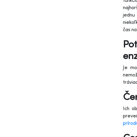
funkci
najhor
jednu
niekoľ
čas na
Po
en
Je mo
nemož
trávia
Če
Ich o
preven
prírod