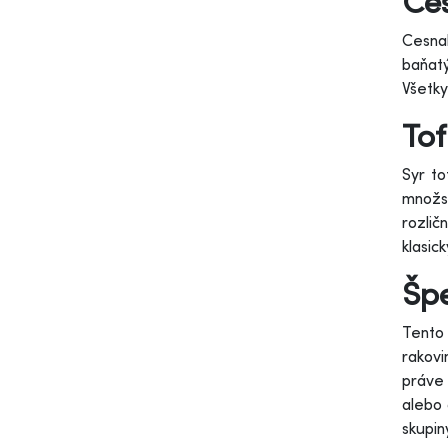
Ces
Cesnak
baňatý
Všetky
To
Syr to
množst
rozlič
klasic
Šp
Tento 
rakovi
práve 
alebo 
skupin