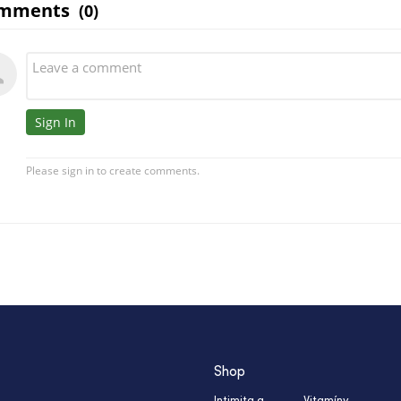
Shop
Intimita a
Vitamíny