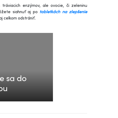
tráviacich enzýmov, ale ovocie, či zeleninu
môžete siahnuť aj po
tabletkách na zlepšenie
j celkom odstrániť.
te sa do
ou