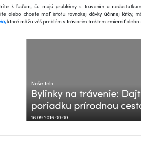
tríte k ľuďom, čo majú problémy s trávením a nedostatkom 
íte alebo chcete mať istotu rovnakej dávky účinnej látky, 
ia,
ktoré môžu váš problém s tráviacim traktom zmierniť alebo a
Naše telo
Bylinky na trávenie: Daj
poriadku prírodnou cest
16.09.2016 00:00