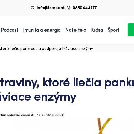
info@izerex.sk
0850444777
 Podcast
Imunita a energia
Naše telo
Krása
Šport
 ktoré liečia pankreas a podporujú tráviace enzýmy
traviny, ktoré liečia pan
áviace enzýmy
ánku: redakcia Zerex.sk
16.09.2016 00:00