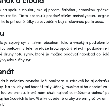
nak a cibuľa
 sa spolu s cibuľou, ako aj pórom, šalotkou, senovkou grécko
ch rastlín. Tieto obsahujú predovšetkým aminokyselinu arginín,
 tieto prírodné látky sa osvedčili v boji s rakovinou pankreasu.
fu
fu je sójový syr s nízkym obsahom tuku a vysokým podielom b
vo bielkovín v tele, pretože hrozí opačný efekt - poškodenie 
né druhy tofu syrov, ktoré je možno pridávať napríklad do šal
ký vysoko tučný syr.
enát
druh zeleniny rovnako lieči pankreas a zároveň ho aj ochraňuj
ny. Na to, aby bol špenát taký účinný, musíme si ho dopriať vo
tou zeleninou, ktorá nám chutí najlepšie, môžeme siahnuť po
aj horčicových listov. Všetky uvedené druhy zeleniny sú okrem
y B.