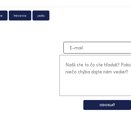
ie
trávenie
jedlo
ODOSLAŤ