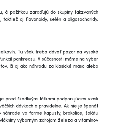
u, či pažítkou zaraďujú do skupiny takzvaných
 taktiež aj flavonoidy, selén a oligosacharidy.
ielkovín. Tu však treba dávať pozor na vysoké
funkcií pankreasu. V súčasnosti máme na výber
átov, či aj ako náhradu za klasické mäso alebo
e pred škodlivými látkami podporujúcimi vznik
 väčších dávkach a pravidelne. Ak nie je špenát
 náhrade vo forme kapusty, brokolice, šalátu
 vlákniny výborným zdrojom železa a vitamínov