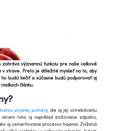
n zohráva významnú funkciu pre naše celkové
 v strave. Preto je dôležité myslieť na to, aby
 ho budú liečiť a súčasne budú podporovať aj
 riadkoch článku.
my?
áveniu prijatej potravy,
ale aj jej vstrebávaniu
okrem toho aj napríklad znižovanie zápalov,
, ako aj usmerňovanie procesov hojenia. Znížená