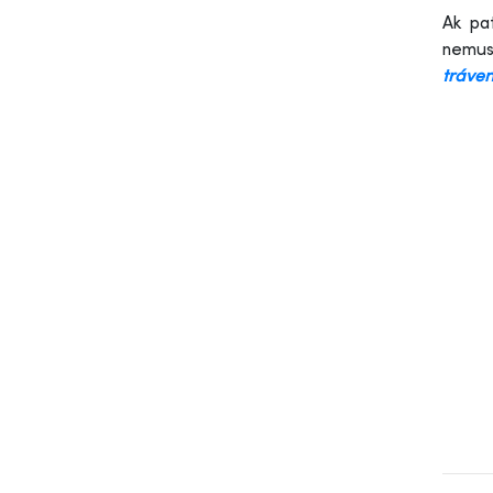
Ak pa
nemus
tráven