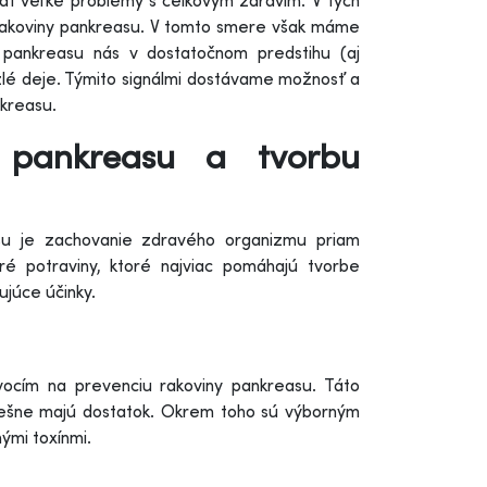
ať veľké problémy s celkovým zdravím. V tých
 rakoviny pankreasu. V tomto smere však máme
 pankreasu nás v dostatočnom predstihu (aj
zlé deje. Týmito signálmi dostávame možnosť a
nkreasu.
ť pankreasu a tvorbu
su je zachovanie zdravého organizmu priam
ré potraviny, ktoré najviac pomáhajú tvorbe
ujúce účinky.
vocím na prevenciu rakoviny pankreasu. Táto
čerešne majú dostatok. Okrem toho sú výborným
nými toxínmi.