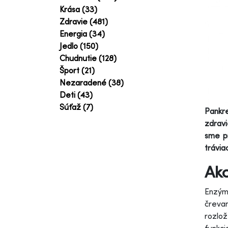
Krása (33)
Zdravie (481)
Energia (34)
Jedlo (150)
Chudnutie (128)
Šport (21)
Nezaradené (38)
Deti (43)
Súťaž (7)
Pankr
zdravi
sme pr
trávia
Ako
Enzýmy
čreva
rozlož