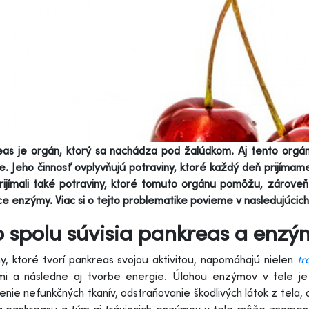
eas je orgán, ktorý sa nachádza pod žalúdkom. Aj tento orgá
e. Jeho činnosť ovplyvňujú potraviny, ktoré každý deň prijímame
ijímali také potraviny, ktoré tomuto orgánu pomôžu, zároveň
ce enzýmy. Viac si o tejto problematike povieme v nasledujúcich
 spolu súvisia pankreas a enzý
, ktoré tvorí pankreas svojou aktivitou, napomáhajú nielen
tr
mi a následne aj tvorbe energie. Úlohou enzýmov v tele je 
enie nefunkčných tkanív, odstraňovanie škodlivých látok z tela