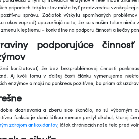
a pankreasu a tým aj tráviacich enzýmov v tele môže znamen
ších prípadoch takýto stav môže byť predzvesťou vznikajúcej
 pozitívnu správu. Začiatok výskytu spomínaných problémov
ko rokov vopred) upozorňujú na to, že sa s naším telom niečo 
 zmenu k lepšiemu – konkrétne na podporu činnosti a liečby pa
traviny podporujúce činnos
zýmov
žné konštatovať, že bez bezproblémovej činnosti pankrea
né. Aj kvôli tomu v ďalšej časti článku vymenujeme niekto
cich enzýmov a majú na pankreas pozitívne, ba priam až uzdrav
rešne
bdobie dozrievania a zberu síce skončilo, no sú výborným o
tívna funkcia je daná látkou menom perilyl alkohol, ktorej 
ným zdrojom antioxidantov
, látok chrániacich naše telo pred voľ