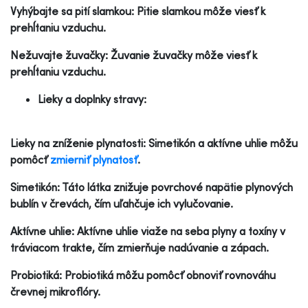
Vyhýbajte sa pití slamkou: Pitie slamkou môže viesť k
prehĺtaniu vzduchu.
Nežuvajte žuvačky: Žuvanie žuvačky môže viesť k
prehĺtaniu vzduchu.
Lieky a doplnky stravy:
Lieky na zníženie plynatosti: Simetikón a aktívne uhlie môžu
pomôcť
zmierniť plynatosť
.
Simetikón: Táto látka znižuje povrchové napätie plynových
bublín v črevách, čím uľahčuje ich vylučovanie.
Aktívne uhlie: Aktívne uhlie viaže na seba plyny a toxíny v
tráviacom trakte, čím zmierňuje nadúvanie a zápach.
Probiotiká: Probiotiká môžu pomôcť obnoviť rovnováhu
črevnej mikroflóry.