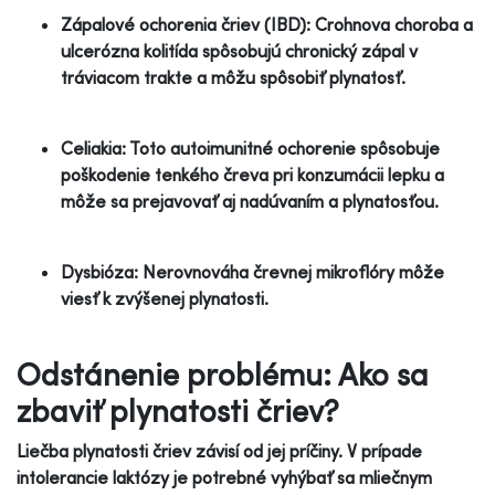
Zápalové ochorenia čriev (IBD): Crohnova choroba a
ulcerózna kolitída spôsobujú chronický zápal v
tráviacom trakte a môžu spôsobiť plynatosť.
Celiakia: Toto autoimunitné ochorenie spôsobuje
poškodenie tenkého čreva pri konzumácii lepku a
môže sa prejavovať aj nadúvaním a plynatosťou.
Dysbióza: Nerovnováha črevnej mikroflóry môže
viesť k zvýšenej plynatosti.
Odstánenie problému: Ako sa
zbaviť plynatosti čriev?
Liečba plynatosti čriev závisí od jej príčiny. V prípade
intolerancie laktózy je potrebné vyhýbať sa mliečnym