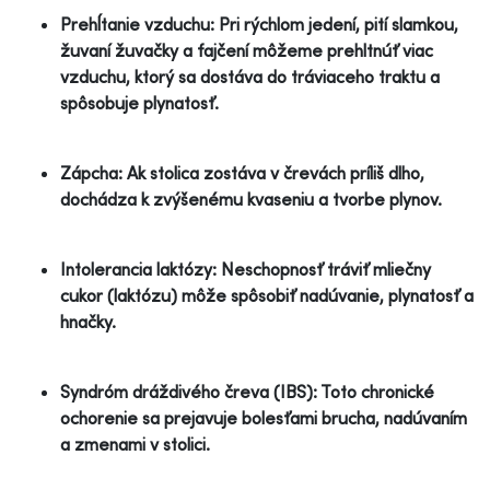
Prehĺtanie vzduchu: Pri rýchlom jedení, pití slamkou,
žuvaní žuvačky a fajčení môžeme prehltnúť viac
vzduchu, ktorý sa dostáva do tráviaceho traktu a
spôsobuje plynatosť.
Zápcha: Ak stolica zostáva v črevách príliš dlho,
dochádza k zvýšenému kvaseniu a tvorbe plynov.
Intolerancia laktózy: Neschopnosť tráviť mliečny
cukor (laktózu) môže spôsobiť nadúvanie, plynatosť a
hnačky.
Syndróm dráždivého čreva (IBS): Toto chronické
ochorenie sa prejavuje bolesťami brucha, nadúvaním
a zmenami v stolici.