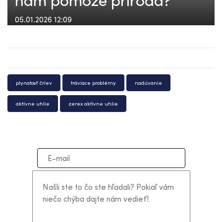
05.01.2026 12:09
plynatosť čriev
tráviace problémy
nadúvanie
aktívne uhlie
zerex aktívne uhlie