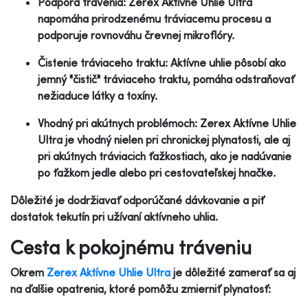
Podpora trávenia: Zerex Aktívne Uhlie Ultra
napomáha prirodzenému tráviacemu procesu a
podporuje rovnováhu črevnej mikroflóry.
Čistenie tráviaceho traktu: Aktívne uhlie pôsobí ako
jemný "čistič" tráviaceho traktu, pomáha odstraňovať
nežiaduce látky a toxíny.
Vhodný pri akútnych problémoch: Zerex Aktívne Uhlie
Ultra je vhodný nielen pri chronickej plynatosti, ale aj
pri akútnych tráviacich ťažkostiach, ako je nadúvanie
po ťažkom jedle alebo pri cestovateľskej hnačke.
Dôležité je dodržiavať odporúčané dávkovanie a piť
dostatok tekutín pri užívaní aktívneho uhlia.
Cesta k pokojnému tráveniu
Okrem
Zerex Aktívne Uhlie Ultra
je dôležité zamerať sa aj
na ďalšie opatrenia, ktoré pomôžu zmierniť plynatosť: