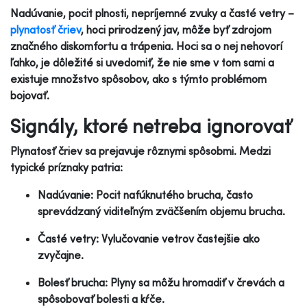
Nadúvanie, pocit plnosti, nepríjemné zvuky a časté vetry –
plynatosť čriev
, hoci prirodzený jav, môže byť zdrojom
značného diskomfortu a trápenia. Hoci sa o nej nehovorí
ľahko, je dôležité si uvedomiť, že nie sme v tom sami a
existuje množstvo spôsobov, ako s týmto problémom
bojovať.
Signály, ktoré netreba ignorovať
Plynatosť čriev sa prejavuje rôznymi spôsobmi. Medzi
typické príznaky patria:
Nadúvanie: Pocit nafúknutého brucha, často
sprevádzaný viditeľným zväčšením objemu brucha.
Časté vetry: Vylučovanie vetrov častejšie ako
zvyčajne.
Bolesť brucha: Plyny sa môžu hromadiť v črevách a
spôsobovať bolesti a kŕče.