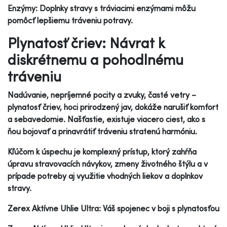
Enzýmy: Doplnky stravy s tráviacimi enzýmami môžu
pomôcť lepšiemu tráveniu potravy.
Plynatosť čriev: Návrat k
diskrétnemu a pohodlnému
tráveniu
Nadúvanie, nepríjemné pocity a zvuky, časté vetry –
plynatosť čriev, hoci prirodzený jav, dokáže narušiť komfort
a sebavedomie. Našťastie, existuje viacero ciest, ako s
ňou bojovať a prinavrátiť tráveniu stratenú harmóniu.
Kľúčom k úspechu je komplexný prístup, ktorý zahŕňa
úpravu stravovacích návykov, zmeny životného štýlu a v
prípade potreby aj využitie vhodných liekov a doplnkov
stravy.
Zerex Aktívne Uhlie Ultra: Váš spojenec v boji s plynatosťou