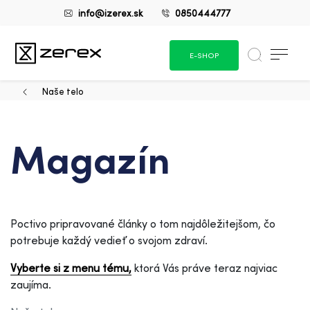
info@izerex.sk
0850444777
E-SHOP
Naše telo
Magazín
Poctivo pripravované články o tom najdôležitejšom, čo
potrebuje každý vedieť o svojom zdraví.
Vyberte si z menu tému,
ktorá Vás práve teraz najviac
zaujíma.