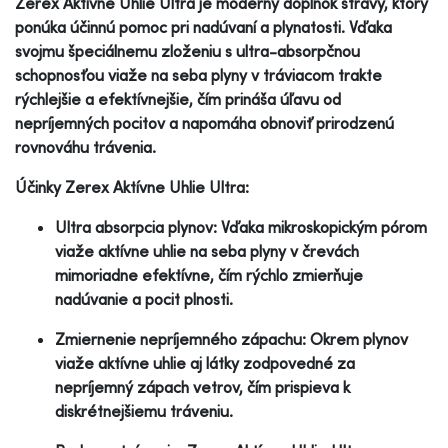
Zerex Aktívne Uhlie Ultra je moderný doplnok stravy, ktorý
ponúka účinnú pomoc pri nadúvaní a plynatosti. Vďaka
svojmu špeciálnemu zloženiu s ultra-absorpčnou
schopnosťou viaže na seba plyny v tráviacom trakte
rýchlejšie a efektívnejšie, čím prináša úľavu od
nepríjemných pocitov a napomáha obnoviť prirodzenú
rovnováhu trávenia.
Účinky Zerex Aktívne Uhlie Ultra:
Ultra absorpcia plynov: Vďaka mikroskopickým pórom
viaže aktívne uhlie na seba plyny v črevách
mimoriadne efektívne, čím rýchlo zmierňuje
nadúvanie a pocit plnosti.
Zmiernenie nepríjemného zápachu: Okrem plynov
viaže aktívne uhlie aj látky zodpovedné za
nepríjemný zápach vetrov, čím prispieva k
diskrétnejšiemu tráveniu.