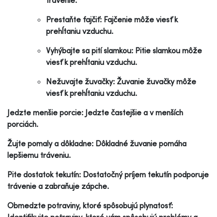
Prestaňte fajčiť: Fajčenie môže viesť k
prehĺtaniu vzduchu.
Vyhýbajte sa pití slamkou: Pitie slamkou môže
viesť k prehĺtaniu vzduchu.
Nežuvajte žuvačky: Žuvanie žuvačky môže
viesť k prehĺtaniu vzduchu.
Jedzte menšie porcie: Jedzte častejšie a v menších
porciách.
Žujte pomaly a dôkladne: Dôkladné žuvanie pomáha
lepšiemu tráveniu.
Pite dostatok tekutín: Dostatočný príjem tekutín podporuje
trávenie a zabraňuje zápche.
Obmedzte potraviny, ktoré spôsobujú plynatosť:
Identifikujte potraviny, ktoré vám spôsobujú problémy a