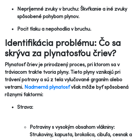
Nepríjemné zvuky v bruchu: Škvŕkanie a iné zvuky
spôsobené pohybom plynov.
Pocit tlaku a nepohodlia v bruchu.
Identifikácia problému: Čo sa
skrýva za plynatosťou čriev?
Plynatosť čriev je prirodzený proces, pri ktorom sa v
tráviacom trakte tvoria plyny. Tieto plyny vznikajú pri
trávení potravy a sú z tela vylučované grganím alebo
vetrami.
Nadmerná plynatosť
však môže byť spôsobená
rôznymi faktormi:
Strava:
Potraviny s vysokým obsahom vlákniny:
Strukoviny, kapusta, brokolica, cibuľa, cesnak a