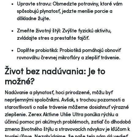
Upravte stravu: Obmedzte potraviny, ktoré vám
spôsobujú plynatosť, jedzte menšie porcie a
dôkladne žujte.
Zmeňte životný štýl: Zvýšte fyzickú aktivitu,
zvládajte stres a prestaňte fajčiť.
Doplňte probiotiká: Probiotiká pomáhajú obnoviť
rovnováhu črevnej mikroflóry a zlepšiť trávenie.
Život bez nadúvania: Je to
možné?
Nadúvanie a plynatosť, hoci prirodzené, môžu byť
nepríjemnými spoločníkmi. Avšak, s trochou pozornosti a
starostlivosti o naše trávenie môžeme dosiahnuť výrazné
zlepšenie. Zerex Aktívne Uhlie Ultra ponúka rýchlu a
účinnú pomoc pri akútnych problémoch, zatiaľ čo dlhodobá
zmena životného štýlu a stravovacích návykov je kľúčom k
trvalej úľave. Nezabúdajme, že naše telo nám dá vedieť,