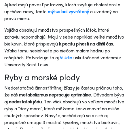
Aj keď majú povesť potraviny, ktorá zvyšuje cholesterol a
upcháva cievy, tento
mýtus bol vyvrátený
a uvedený na
pravú mieru.
Vajíčka obsahujú množstvo prospešných látok, ktoré
zdraviu napomáhajú. Majú v sebe napríklad veľké množtvo
bielkovín, ktoré prispievajú
k pocitu plnosti na dlhší čas
.
Vďaka tomu nesiahnete po niečom malom hodinu po
raňajkách. Potvrdzuje to aj
štúdia
uskutočnená vedcami z
Univerzity Saint Louis.
Ryby a morské plody
Nedostatočná činnosť štítnej žľazy je častou príčinou toho,
že náš
metabolizmus nepracuje optimálne
. Dôvodom býva
aj
nedostatok jódu
. Ten však obsahujú vo veľkom množstve
ryby a “dary mora”, ktoré môžeme konzumovať na milión
chutných spôsobov. Navyše,nachádzajú sa v nich aj
prospešné omega 3 mastné kyseliny, množstvo bielkovín,