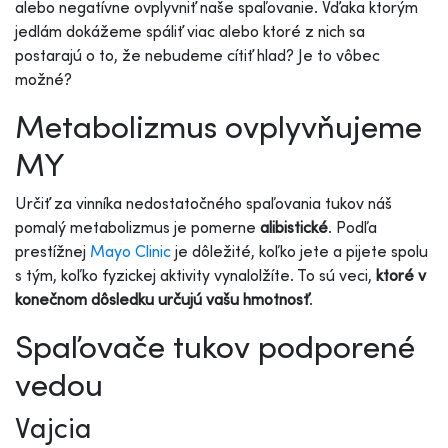
alebo negatívne ovplyvniť naše spaľovanie. Vďaka ktorým
jedlám dokážeme spáliť viac alebo ktoré z nich sa
postarajú o to, že nebudeme cítiť hlad? Je to vôbec
možné?
Metabolizmus ovplyvňujeme
MY
Určiť za vinníka nedostatočného spaľovania tukov náš
pomalý metabolizmus je pomerne
alibistické
. Podľa
prestížnej
Mayo Clinic
je dôležité, koľko jete a pijete spolu
s tým, koľko fyzickej aktivity vynalolžíte. To sú veci,
ktoré v
konečnom dôsledku určujú vašu hmotnosť
.
Spaľovače tukov podporené
vedou
Vajcia