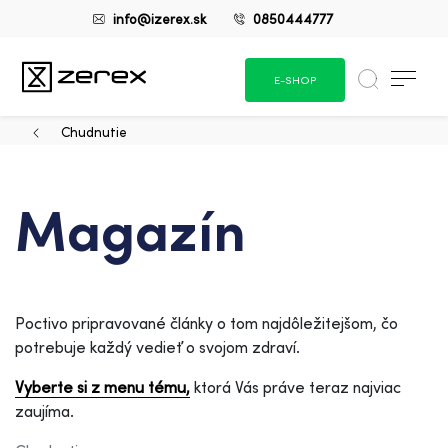
info@izerex.sk
0850444777
E-SHOP
Chudnutie
Magazín
Poctivo pripravované články o tom najdôležitejšom, čo
potrebuje každý vedieť o svojom zdraví.
Vyberte si z menu tému,
ktorá Vás práve teraz najviac
zaujíma.