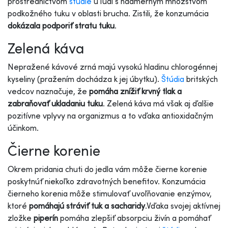
prostredníctvom
štúdie
u ľudí s nadmerným množstvom
podkožného tuku v oblasti brucha. Zistili, že konzumácia
dokázala
podporiť stratu tuku
.
Zelená káva
Nepražené kávové zrná majú vysokú hladinu chlorogénnej
kyseliny (pražením dochádza k jej úbytku).
Štúdia
britských
vedcov naznačuje, že
pomáha znížiť krvný tlak a
zabraňovať ukladaniu tuku
. Zelená káva má však aj ďalšie
pozitívne vplyvy na organizmus a to vďaka antioxidačným
účinkom.
Čierne korenie
Okrem pridania chuti do jedla vám môže čierne korenie
poskytnúť niekoľko zdravotných benefitov. Konzumácia
čierneho korenia môže stimulovať uvoľňovanie enzýmov,
ktoré
pomáhajú stráviť tuk a sacharidy
.
Vďaka svojej aktívnej
zložke
piperín
pomáha zlepšiť absorpciu živín a pomáhať