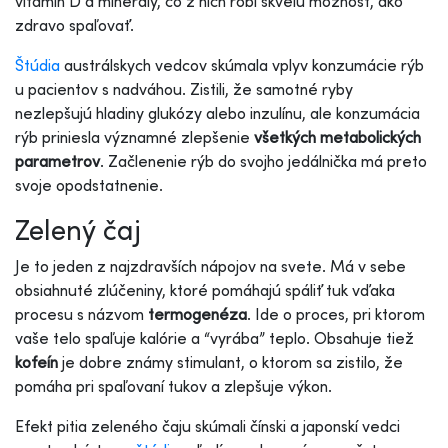
vitamín D a minerály, čo z nich robí skvelú možnosť, ako
zdravo spaľovať.
Štúdia
austrálskych vedcov skúmala vplyv konzumácie rýb
u pacientov s nadváhou. Zistili, že samotné ryby
nezlepšujú hladiny glukózy alebo inzulínu, ale konzumácia
rýb priniesla významné zlepšenie
všetkých metabolických
parametrov
. Začlenenie rýb do svojho jedálnička má preto
svoje opodstatnenie.
Zelený čaj
Je to jeden z najzdravších nápojov na svete. Má v sebe
obsiahnuté zlúčeniny, ktoré pomáhajú spáliť tuk vďaka
procesu s názvom
termogenéza
. Ide o proces, pri ktorom
vaše telo spaľuje kalórie a “vyrába” teplo. Obsahuje tiež
kofeín
je dobre známy stimulant, o ktorom sa zistilo, že
pomáha pri spaľovaní tukov a zlepšuje výkon.
Efekt pitia zeleného čaju skúmali čínski a japonskí vedci