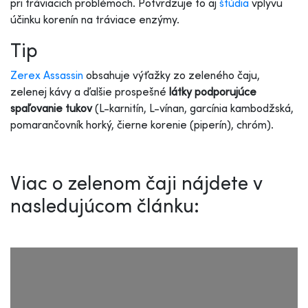
pri tráviacich problémoch. Potvrdzuje to aj
štúdia
vplyvu
účinku korenín na tráviace enzýmy.
Tip
Zerex Assassin
obsahuje výťažky zo zeleného čaju,
zelenej kávy a ďalšie prospešné
látky podporujúce
spaľovanie tukov
(L-karnitín, L-vínan, garcínia kambodžská,
pomarančovník horký, čierne korenie (piperín), chróm).
Viac o zelenom čaji nájdete v
nasledujúcom článku: