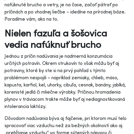
nafúknuté brucho a vetry, je na čase, začať pátrať po
príčinách a po vhodnej liečbe – ideálne na prírodnej báze.
Poradíme vám, ako na to.
Nielen fazuľa a šošovica
vedia nafúknuť brucho
Jednou z príčin nadúvania je nadmerná konzumácia
určitých potravín. Okrem strukovín to však môžu byť aj
potraviny, ktoré by ste si na prvý pohľad s týmto
problémom nespojili – napríklad zemiaky, chlieb, mäso,
kapusta, karfiol, kel, uhorky, cibuľa, cesnak, banány, jablká,
korenisté jedlá či mliečne výrobky. Príčinou hromadenia
plynov v tráviacom trakte môže byť aj nediagnostikovaná
intolerancia laktózy.
Dôvodom nadúvania býva aj fajčenie, pri ktorom musí telo
spracovať viac vzduchu než za bežných okolností ako aj
„prehĺtanie vzduchu“ vo forme sýtených nápojov či