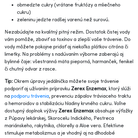
obmedzte cukry (vrátane fruktózy a mliečneho
cukru)
zeleninu jedzte radšej varenú než surovú.
Nezabúdajte na kvalitný pitný režim. Dostatok čistej vody
vám pomôže, zbaviť sa toxínov a zlepší vaše trávenie. Do
vody môžete pokojne pridať aj niekoľko plátkov citróna či
limetky. Na problémy s nadúvaním výborne zaberajú aj
bylinné čaje: všestranná mäta pieporná, harmanček, fenikel
či chutný odvar z rasce.
Tip:
Okrem úpravy jedálnička môžete svoje trávenie
podporiť aj užívaním prípravku
Zerex Enzemax
, ktorý slúži
na
podporu trávenia
, prevenciu zápalov tráviaceho traktu
a hemoroidov a stabilizáciu hladiny krvného cukru. Voľne
dostupný doplnok výživy
Zerex Enzemax
obsahuje výťažky
z Púpavy lekárskej, Skorocelu Indického, Pestreca
mariánskeho, rakytníka, chlorelly a Aloe vera. Efektívne
stimuluje metabolizmus a je vhodný aj na dlhodobé