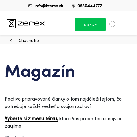
info@izerex.sk
0850444777
E-SHOP
Chudnutie
Magazín
Poctivo pripravované články o tom najdôležitejšom, čo
potrebuje každý vedieť o svojom zdraví.
Vyberte si z menu tému,
ktorá Vás práve teraz najviac
zaujíma.