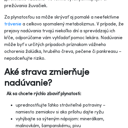
prežúvania žuvačiek.
Za plynatosťou sa môže skrývať aj pomalé a neefektívne
trávenie
a celkovo spomalený metabolizmus. V prípade, že
prejavy nadúvania trvajú niekoľko dní a sprevádzajú ich
kŕče, odporúčame vám vyhľadať pomoc lekára. Nadúvanie
môže byť v určitých prípadoch príznakom vážneho
ochorenia žalúdka, hrubého čreva, pečene či pankreasu –
nepodceňujte riziko.
Aké strava zmierňuje
nadúvanie?
Ak sa chcete rýchlo zbaviť plynatosti:
uprednostňujte ľahko stráviteľné potraviny –
namiesto zemiakov si ako prílohu dajte ryžu
vyhýbajte sa sýteným nápojom: minerálkam,
malinovkám, šampanskému, pivu