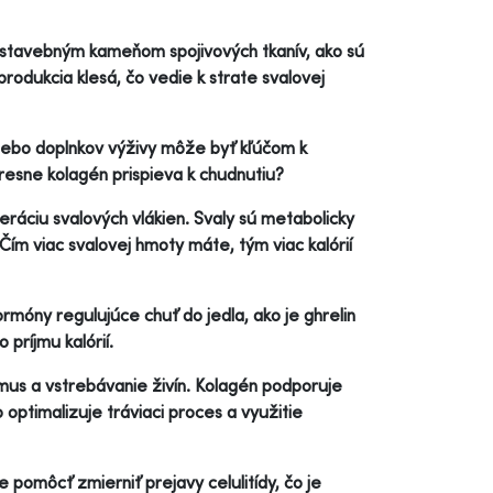
ým stavebným kameňom spojivových tkanív, ako sú
produkcia klesá, čo vedie k strate svalovej
lebo doplnkov výživy môže byť kľúčom k
resne kolagén prispieva k chudnutiu?
eráciu svalových vlákien. Svaly sú metabolicky
i. Čím viac svalovej hmoty máte, tým viac kalórií
rmóny regulujúce chuť do jedla, ako je ghrelin
 príjmu kalórií.
mus a vstrebávanie živín. Kolagén podporuje
 optimalizuje tráviaci proces a využitie
 pomôcť zmierniť prejavy celulitídy, čo je