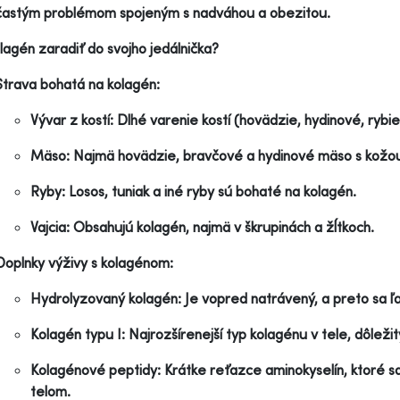
častým problémom spojeným s nadváhou a obezitou.
lagén zaradiť do svojho jedálnička?
Strava bohatá na kolagén:
Vývar z kostí: Dlhé varenie kostí (hovädzie, hydinové, rybie
Mäso: Najmä hovädzie, bravčové a hydinové mäso s kožou
Ryby: Losos, tuniak a iné ryby sú bohaté na kolagén.
Vajcia: Obsahujú kolagén, najmä v škrupinách a žĺtkoch.
Doplnky výživy s kolagénom:
Hydrolyzovaný kolagén: Je vopred natrávený, a preto sa ľ
Kolagén typu I: Najrozšírenejší typ kolagénu v tele, dôležit
Kolagénové peptidy: Krátke reťazce aminokyselín, ktoré sa
telom.