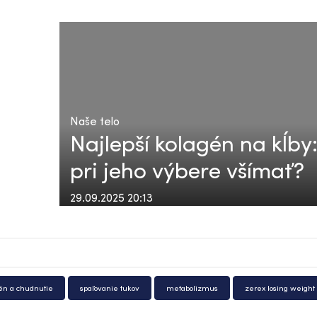
Naše telo
Najlepší kolagén na kĺby:
pri jeho výbere všímať?
29.09.2025 20:13
én a chudnutie
spaľovanie tukov
metabolizmus
zerex losing weight