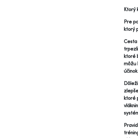
Ktorý 
Pre po
ktorý 
Cesta 
trpezl
ktoré 
môžu b
účinok
Dôleži
zlepše
ktoré 
vlákni
systé
Pravid
trénin