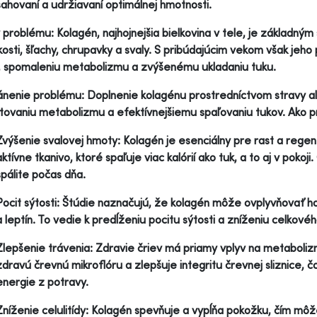
sahovaní a udržiavaní optimálnej hmotnosti.
y problému: Kolagén, najhojnejšia bielkovina v tele, je základn
kosti, šľachy, chrupavky a svaly. S pribúdajúcim vekom však jeho 
 spomaleniu metabolizmu a zvýšenému ukladaniu tuku.
nenie problému: Doplnenie kolagénu prostredníctvom stravy a
tovaniu metabolizmu a efektívnejšiemu spaľovaniu tukov. Ako p
Zvýšenie svalovej hmoty: Kolagén je esenciálny pre rast a regen
aktívne tkanivo, ktoré spaľuje viac kalórií ako tuk, a to aj v pokoj
spálite počas dňa.
Pocit sýtosti: Štúdie naznačujú, že kolagén môže ovplyvňovať ho
a leptín. To vedie k predĺženiu pocitu sýtosti a zníženiu celkového
Zlepšenie trávenia: Zdravie čriev má priamy vplyv na metaboliz
zdravú črevnú mikroflóru a zlepšuje integritu črevnej sliznice, čo
energie z potravy.
Zníženie celulitídy: Kolagén spevňuje a vypĺňa pokožku, čím môže