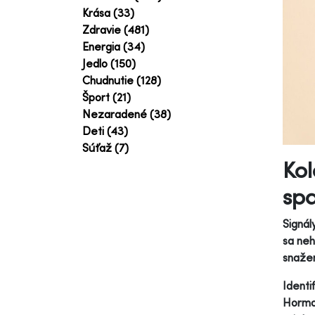
Krása (33)
Zdravie (481)
Energia (34)
Jedlo (150)
Chudnutie (128)
Šport (21)
Nezaradené (38)
Deti (43)
Súťaž (7)
Kol
spa
Signál
sa neh
snažen
Identi
Hormon