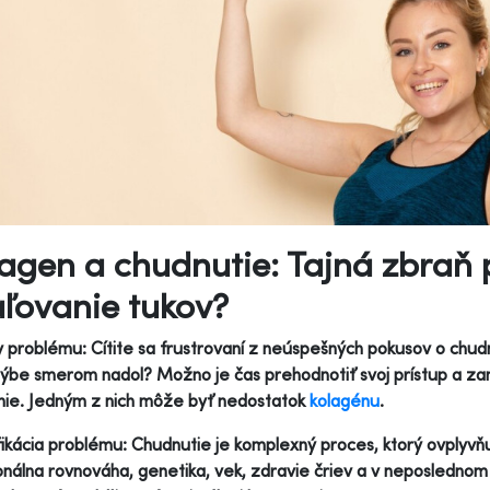
agen a chudnutie: Tajná zbraň 
ľovanie tukov?
y problému: Cítite sa frustrovaní z neúspešných pokusov o chudnu
ýbe smerom nadol? Možno je čas prehodnotiť svoj prístup a zam
ie. Jedným z nich môže byť nedostatok
kolagénu
.
fikácia problému: Chudnutie je komplexný proces, ktorý ovplyvňuj
álna rovnováha, genetika, vek, zdravie čriev a v neposlednom 