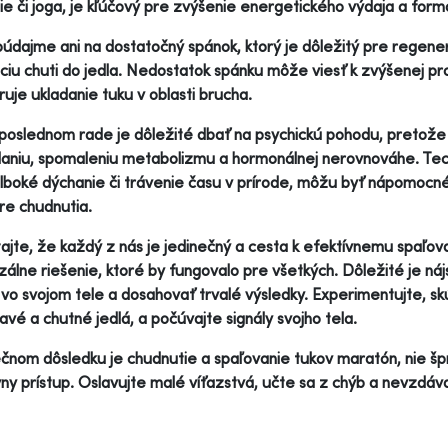
ie či joga, je kľúčový pre zvýšenie energetického výdaja a form
dajme ani na dostatočný spánok, ktorý je dôležitý pre regen
ciu chuti do jedla. Nedostatok spánku môže viesť k zvýšenej pr
uje ukladanie tuku v oblasti brucha.
poslednom rade je dôležité dbať na psychickú pohodu, pretože
aniu, spomaleniu metabolizmu a hormonálnej nerovnováhe. Techn
hlboké dýchanie či trávenie času v prírode, môžu byť nápomocné
e chudnutia.
jte, že každý z nás je jedinečný a cesta k efektívnemu spaľovan
zálne riešenie, ktoré by fungovalo pre všetkých. Dôležité je nájsť
vo svojom tele a dosahovať trvalé výsledky. Experimentujte, s
avé a chutné jedlá, a počúvajte signály svojho tela.
čnom dôsledku je chudnutie a spaľovanie tukov maratón, nie šprin
vny prístup. Oslavujte malé víťazstvá, učte sa z chýb a nevzdáva