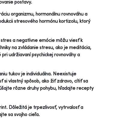
ovanie postavy.
eráciu organizmu, hormonálnu rovnováhu a
odukcii stresového hormónu kortizolu, ktorý
 stres a negatívne emócie môžu viesť k
iky na zvládanie stresu, ako je meditácia,
 pri udržiavaní psychickej rovnováhy a
iu tukov je individuálna. Neexistuje
 si vlastný spôsob, ako žiť zdravo, cítiť sa
kúšajte rôzne druhy pohybu, hľadajte recepty
t. Dôležitá je trpezlivosť, vytrvalosť a
jte sa svojho cieľa.