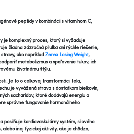
génové peptidy v kombinácii s vitamínom C,
y je komplexný proces, ktorý si vyžaduje
uje žiadna zázračná pilulka ani rýchle riešenie,
stravy, ako napríklad
Zerex Losing Weight
,
odporiť metabolizmus a spaľovanie tukov, ich
dravému životnému štýlu.
ti. Je to o celkovej transformácii tela,
echu je vyvážená strava s dostatkom bielkovín,
xných sacharidov, ktoré dodávajú energiu a
é pre správne fungovanie hormonálneho
 a posilňuje kardiovaskulárny systém, silového
lebo inej fyzickej aktivity, ako je chôdza,