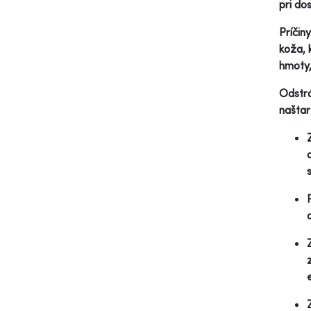
pri do
Príčin
koža, 
hmoty,
Odstrá
naštar