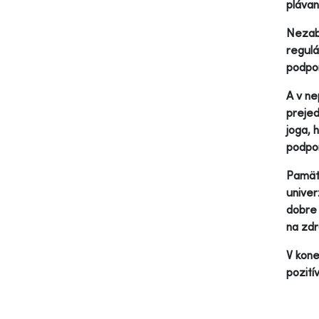
plávan
Nezabú
regulá
podpor
A v ne
prejed
joga, 
podpor
Pamäta
univer
dobre 
na zdr
V kone
pozití