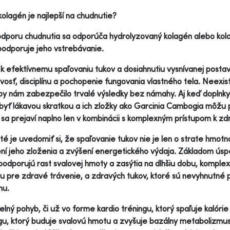
kolagén je najlepší na chudnutie?
dporu chudnutia sa odporúča hydrolyzovaný kolagén alebo kola
podporuje jeho vstrebávanie.
k efektívnemu spaľovaniu tukov a dosiahnutiu vysnívanej postav
ivosť, disciplínu a pochopenie fungovania vlastného tela. Neexist
by nám zabezpečilo trvalé výsledky bez námahy. Aj keď doplnky 
yť lákavou skratkou a ich zložky ako Garcinia Cambogia môžu p
 sa prejaví naplno len v kombinácii s komplexným prístupom k z
té je uvedomiť si, že spaľovanie tukov nie je len o strate hmotnos
ní jeho zloženia a zvýšení energetického výdaja. Základom úsp
podporujú rast svalovej hmoty a zasýtia na dlhšiu dobu, komple
nu pre zdravé trávenie, a zdravých tukov, ktoré sú nevyhnutn
mu.
elný pohyb, či už vo forme kardio tréningu, ktorý spaľuje kalórie
gu, ktorý buduje svalovú hmotu a zvyšuje bazálny metabolizmus, a