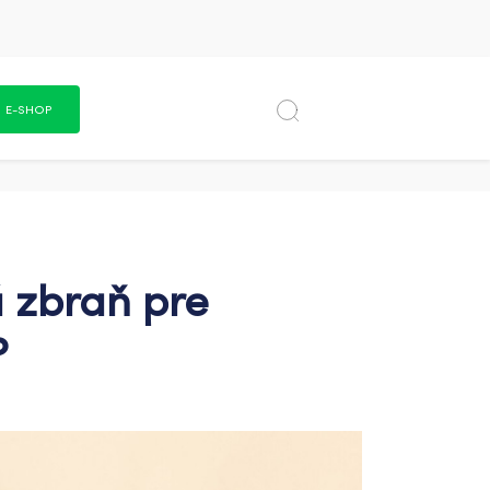
E-SHOP
á zbraň pre
?