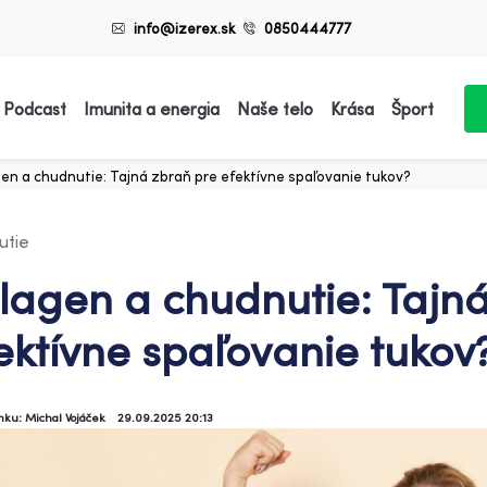
info@izerex.sk
0850444777
 Podcast
Imunita a energia
Naše telo
Krása
Šport
en a chudnutie: Tajná zbraň pre efektívne spaľovanie tukov?
utie
lagen a chudnutie: Tajn
ektívne spaľovanie tukov
ánku: Michal Vojáček
29.09.2025 20:13