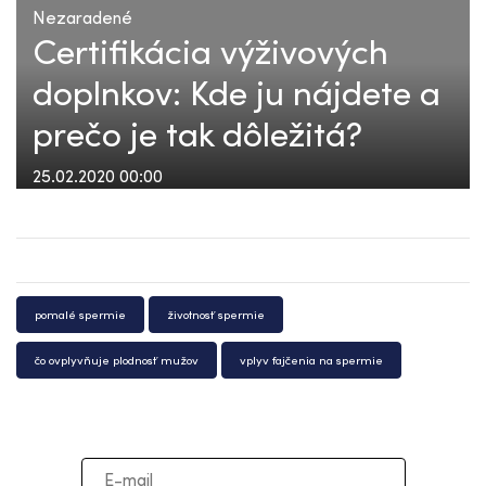
Nezaradené
Certifikácia výživových
doplnkov: Kde ju nájdete a
prečo je tak dôležitá?
25.02.2020 00:00
pomalé spermie
životnosť spermie
čo ovplyvňuje plodnosť mužov
vplyv fajčenia na spermie