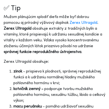
✅ Tip
Mužom plánujúcim splodiť dieťa môže byť dobrou
pomocou aj prírodný výživový doplnok
Zerex Ultragold
.
Zerex Ultragold
obsahuje extrakty z tradičných bylín a
vitamíny, ktoré prispievajú k udržaniu sexuálnej kondície a
vitality v každom veku. Vďaka vysoko koncentrovanému
zloženiu účinných látok priaznivo pôsobí na udržanie
správnej funkcie reprodukčného ústrojenstva
.
Zerex Ultragold obsahuje:
zinok
- prispieva k plodnosti, správnej reprodukčnej
funkcii a k udržaniu normálnej hladiny mužského
pohlavného hormónu v krvi;
kotvičník zemný -
podporuje tvorbu mužského
pohlavného hormónu, sexuálnu túžbu, libido a celkový
výkon;
macu peruánsku
- pomáha udržiavať sexuálnu