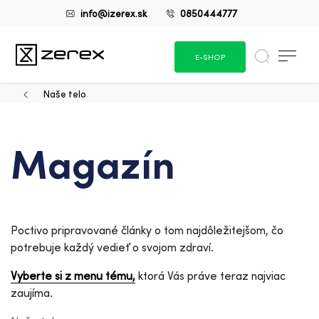
info@izerex.sk
0850444777
E-SHOP
Naše telo
Magazín
Poctivo pripravované články o tom najdôležitejšom, čo
potrebuje každý vedieť o svojom zdraví.
Vyberte si z menu tému,
ktorá Vás práve teraz najviac
zaujíma.