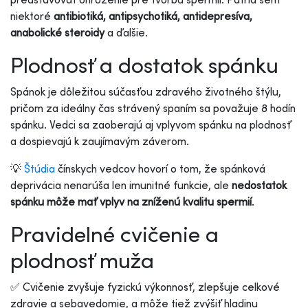
niektoré
antibiotiká, antipsychotiká, antidepresíva,
anabolické steroidy
a ďalšie.
Plodnosť a dostatok spánku
Spánok je dôležitou súčasťou zdravého životného štýlu,
pričom za ideálny čas strávený spaním sa považuje 8 hodín
spánku. Vedci sa zaoberajú aj vplyvom spánku na plodnosť
a dospievajú k zaujímavým záverom.
💡
Štúdia
čínskych vedcov hovorí o tom, že spánková
deprivácia nenarúša len imunitné funkcie, ale
nedostatok
spánku môže mať vplyv na zníženú kvalitu spermií
.
Pravidelné cvičenie a
plodnosť muža
✅ Cvičenie zvyšuje fyzickú výkonnosť, zlepšuje celkové
zdravie a sebavedomie, a môže tiež zvýšiť hladinu