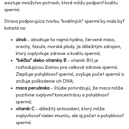
existuje množstvo potravín, ktoré môžu podporiť kvalitu
spermií.
Strava podporujúca tvorbu “kvalitných” spermií by mala byť
bohatá na:
zinok
- obsahuje ho najmä hydina, červené mäso,
orechy, fazuľa, morské plody. Je dôležitým zdrojom,
ktorý ovplyvňuje zdravie a kvalitu spermií;
“béčka” alebo vitamíny B
- vitamín B12 je
rozhodujúcou živinou pre celkové zdravie spermií.
Zlepšuje pohyblivosť spermií, zvyšuje počet spermií a
znižuje poškodenie ich DNA;
maca peruánska
- štúdie potvrdzujú, že maca môže
pozitívne ovplyvniť koncentráciu a pohyblivosť
spermií;
vitamín C
- dôležitý antioxidant, ktorý môže
ovplyvňovať nielen imunitu, ale aj počet a pohyblivosť
spermií.