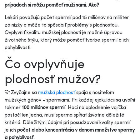
prípadoch si môžu pomôcť muži sami. Ako?
Lekári považujú počet spermií pod 15 miliónov na mililiter
za nízky a môže to spôsobiť problémy s plodnosťou.
Ovplyvniť kvalitu mužskej plodnosti je možné úpravou
životného štýlu, ktorý môže pomôcť tvorbe spermií a ich
pohyblivosti.
Čo ovplyvňuje
plodnosť mužov?
💡 Zvyčajne sa
mužská plodnosť
spája s nositeľom
mužských génov - spermiami. Pri každej ejakulácii sa uvoľní
takmer
100 miliónov spermií
. Hoci na oplodnenie vajíčka
postačí len jedna, musí sperma spĺňať životne dôležité
kritériá. Dôležitými údajmi pri posudzovaní kvality spermií
je ich
počet alebo koncentrácia v danom množstve spermy
a pohyblivosť
.