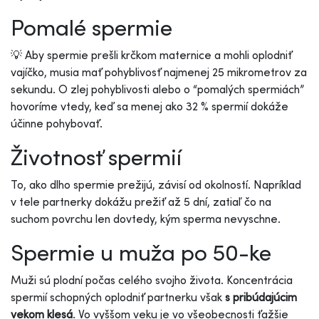
Pomalé spermie
💡 Aby spermie prešli krčkom maternice a mohli oplodniť
vajíčko, musia mať pohyblivosť najmenej 25 mikrometrov za
sekundu. O zlej pohyblivosti alebo o “pomalých spermiách”
hovoríme vtedy, keď sa menej ako 32 % spermií dokáže
účinne pohybovať.
Životnosť spermií
To, ako dlho spermie prežijú, závisí od okolností. Napríklad
v tele partnerky dokážu prežiť až 5 dní, zatiaľ čo na
suchom povrchu len dovtedy, kým sperma nevyschne.
Spermie u muža po 50-ke
Muži sú plodní počas celého svojho života. Koncentrácia
spermií schopných oplodniť partnerku však
s pribúdajúcim
vekom klesá
. Vo vyššom veku je vo všeobecnosti ťažšie