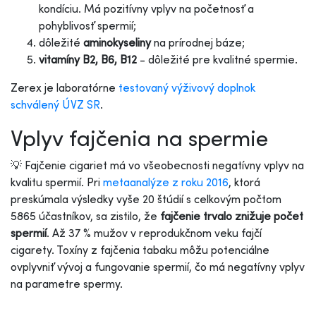
kondíciu. Má pozitívny vplyv na početnosť a
pohyblivosť spermií;
dôležité
aminokyseliny
na prírodnej báze;
vitamíny B2, B6, B12
- dôležité pre kvalitné spermie.
Zerex je laboratórne
testovaný výživový doplnok
schválený ÚVZ SR
.
Vplyv fajčenia na spermie
💡 Fajčenie cigariet má vo všeobecnosti negatívny vplyv na
kvalitu spermií. Pri
metaanalýze z roku 2016
, ktorá
preskúmala výsledky vyše 20 štúdií s celkovým počtom
5865 účastníkov, sa zistilo, že
fajčenie trvalo znižuje počet
spermií
. Až 37 % mužov v reprodukčnom veku fajčí
cigarety. Toxíny z fajčenia tabaku môžu potenciálne
ovplyvniť vývoj a fungovanie spermií, čo má negatívny vplyv
na parametre spermy.