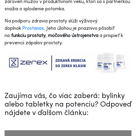
zároveň mužov v produktívnom veku, ktorí sa s partnerkou
snažia o splodenie potomka.
Na podporu zdravia prostaty slúži výživový
doplnok
Prostanax
. Jeho úlohou je priaznivo pôsobiť
na
funkciu prostaty
,
močového ústrojenstva
a prispieť k
prevencii zápalov prostaty.
Zaujíma vás, čo viac zaberá: bylinky
alebo tabletky na potenciu? Odpoveď
nájdete v ďalšom článku: