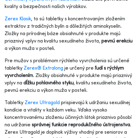
kvality a bezpečnosti našich výrobkov.
Zerex Klasik
, to sú tabletky s koncentrovaným zložením
extraktov z tradičných bylín a dôležitých aminokyselín.
Zložky na prírodnej báze obsiahnuté v produkte majú
priaznivý vplyv na kvalitu sexuálneho života,
pevnú erekciu
a výkon muža v posteli.
Pre mužov s problémom rýchleho vyvrcholenia sú určené
tabletky
Zerex® Extralong
je určený pre
ľudí s rýchlym
vyvrcholením
. Zložky obsiahnuté v produkte majú priaznivý
vplyv na
dĺžku pohlavného styku
, kvalitu sexuálneho života,
pevnú erekciu a výkon muža v posteli.
Tabletky
Zerex Ultragold
prispievajú k udržaniu sexuálnej
kondície a vitality v každom veku. Vďaka vysoko
koncentrovanému zloženiu účinných látok priaznivo pôsobí
na udržanie
správnej funkcie reprodukčného ústrojenstva
.
Zerex Ultragold je doplnok výživy vhodný pre seniorov a