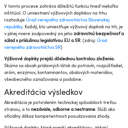
V tomto procese zohráva dôležitú funkciu hneď niekoľko
inštitúcií. O umiestnení výživových doplnkov na trhu
rozhoduje
Úrad verejného zdravotníctva Slovenskej
republiky
. Každý, kto umiestňuje výživový doplnok na trh, je
v plnej miere zodpovedný za jeho
zdravotnú bezpečnosť a
súlad s príslušnou legislatívou EU a SR
. (zdroj:
Úrad
verejného zdravotníctva SR
)
Výživové doplnky prejdú dôslednou kontrolou zloženia.
Skúma sa obsah prídavných látok do potravín, rozpúšťadiel,
aróm, enzýmov, kontaminantov, obalových materiálov,
všeobecného označovania a podobne.
Akreditácia výsledkov
Akreditácia je potvrdením technickej spôsobilosti treťou
stranou, a to
nezávisle, odborne a nestranne
. Slúži ako
oficiálny dôkaz kompetentnosti posudzovania zhody.
Výživové doplnky, ktoré prejdú akreditáciou, získajú