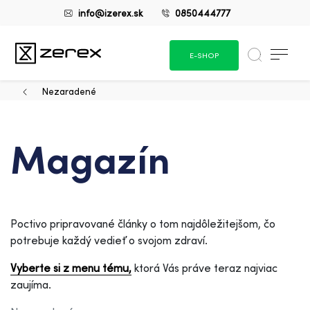
info@izerex.sk
0850444777
E-SHOP
Nezaradené
Magazín
Poctivo pripravované články o tom najdôležitejšom, čo
potrebuje každý vedieť o svojom zdraví.
Vyberte si z menu tému,
ktorá Vás práve teraz najviac
zaujíma.