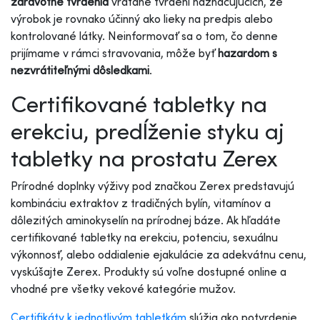
zdravotné tvrdenia
vrátane tvrdení naznačujúcich, že
výrobok je rovnako účinný ako lieky na predpis alebo
kontrolované látky. Neinformovať sa o tom, čo denne
prijímame v rámci stravovania, môže byť
hazardom s
nezvrátiteľnými dôsledkami
.
Certifikované tabletky na
erekciu, predĺženie styku aj
tabletky na prostatu Zerex
Prírodné doplnky výživy pod značkou Zerex predstavujú
kombináciu extraktov z tradičných bylín, vitamínov a
dôlezitých aminokyselín na prírodnej báze. Ak hľadáte
certifikované tabletky na erekciu, potenciu, sexuálnu
výkonnosť, alebo oddialenie ejakulácie za adekvátnu cenu,
vyskúšajte Zerex. Produkty sú voľne dostupné online a
vhodné pre všetky vekové kategórie mužov.
Certifikáty k jednotlivým tabletkám
slúžia ako potvrdenie