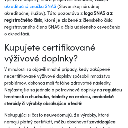
akreditačnú značku SNAS
(Slovenskej národnej
akreditačnej šlužby). Táto pozostáva z
loga SNAS a z
registračného čísla
, ktoré je zložené z členského čísla
registrovaného člena SNAS a čísla udeleného osvedčenia
o akreditácii.
Kupujete certifikované
výživové doplnky?
V minulosti sa objavili mnohé prípady, kedy zakúpené
necertifikované výživové doplnky spôsobili množstvo
problémov, dokonca mali fatálne zdravotné následky.
Najčastejšie sa jednalo o potravinové doplnky na
reguláciu
hmotnosti a chudnutie, tabletky na erekciu, anabolické
steroidy či výrobky obsahujúce efedrín
.
Nakupujúci si často neuvedomujú, že výrobky, ktoré
nemajú platný certifikát, môžu obsahovať
zavádzajúce