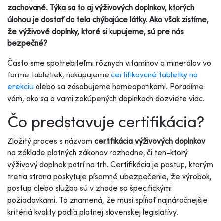
zachované. Týka sa to aj výživových doplnkov, ktorých
úlohou je dostať do tela chýbajúce látky. Ako však zistíme,
že výživové doplnky, ktoré si kupujeme, sú pre nás
bezpečné?
Často sme spotrebiteľmi rôznych vitamínov a minerálov vo
forme tabletiek, nakupujeme
certifikované tabletky na
erekciu
alebo sa zásobujeme homeopatikami. Poradíme
vám, ako sa o vami zakúpených doplnkoch dozviete viac.
Čo predstavuje certifikácia?
Zložitý proces s názvom
certifikácia
výživových doplnkov
na základe platných zákonov rozhodne, či ten-ktorý
výživový doplnok patrí na trh. Certifikácia je postup, ktorým
tretia strana poskytuje písomné ubezpečenie, že výrobok,
postup alebo služba sú v zhode so špecifickými
požiadavkami. To znamená, že musí spĺňať najnáročnejšie
kritériá kvality podľa platnej slovenskej legislatívy.