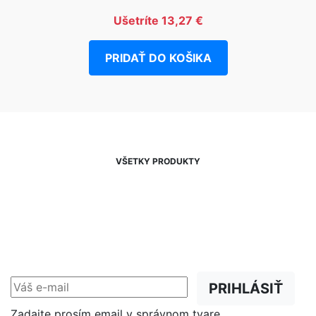
Ušetríte 13,27 €
PRIDAŤ DO KOŠIKA
VŠETKY PRODUKTY
NEWSLETTER
Zľavy, akcie a novinky
prednostne na Váš e-mail.
PRIHLÁSIŤ
Zadajte prosím email v správnom tvare