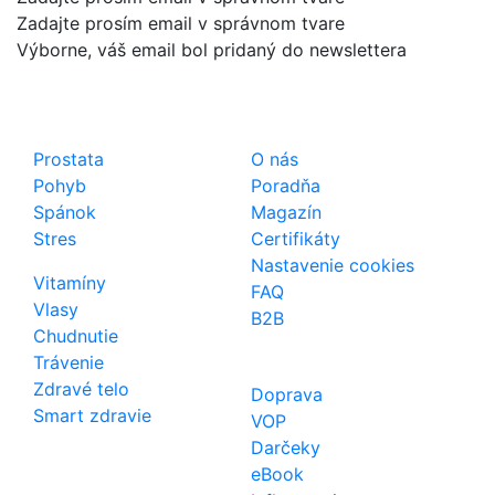
Zadajte prosím email v správnom tvare
Výborne, váš email bol pridaný do newslettera
Shop
Dôležité odkazy
Prostata
O nás
Pohyb
Poradňa
Spánok
Magazín
Stres
Certifikáty
Nastavenie cookies
Vitamíny
FAQ
Vlasy
B2B
Chudnutie
Trávenie
Zdravé telo
Doprava
Smart zdravie
VOP
Darčeky
eBook