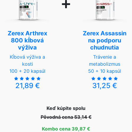
Zerex Arthrex
Zerex Assassin
800 kĺbová
na podporu
výživa
chudnutia
Kĺbová výživa a
Trávenie a
kosti
metabolizmus
100 + 20 kapsúl
50 + 10 kapsúl
21,89 €
31,25 €
Keď kúpite spolu
Pôvodná cena 53,14 €
Kombo cena 39,87 €