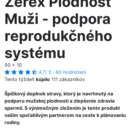
Zerex Plodnosť
Muži - podpora
reprodukčného
systému
50 + 10
4,7
/ 5
·
60 hodnotení
Tento týždeň
kúpilo
111 zákazníkov
Špičkový doplnok stravy, ktorý je navrhnutý na
podporu mužskej plodnosti a zlepšenie zdravia
spermií. S výnimočným zložením je tento produkt
vaším spoľahlivým partnerom na ceste k plánovaniu
rodiny.