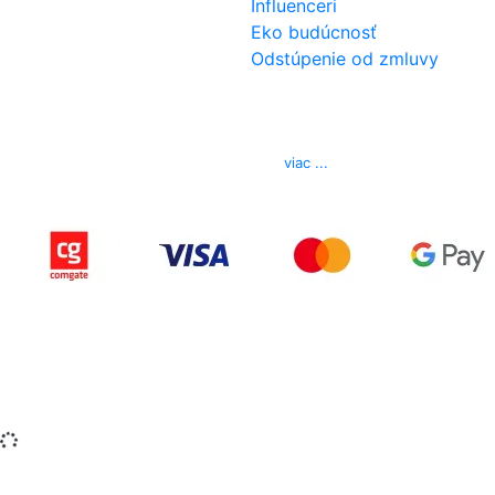
Influenceri
Eko budúcnosť
Odstúpenie od zmluvy
Kontakt
Telefón
0850 444 777
E-mail
info@izerex.sk
viac ...
Copyright © 2015-2025 iZerex.sk Všetky práva
vyhradené.
izerex.sk
izerex.cz
izerex.hu