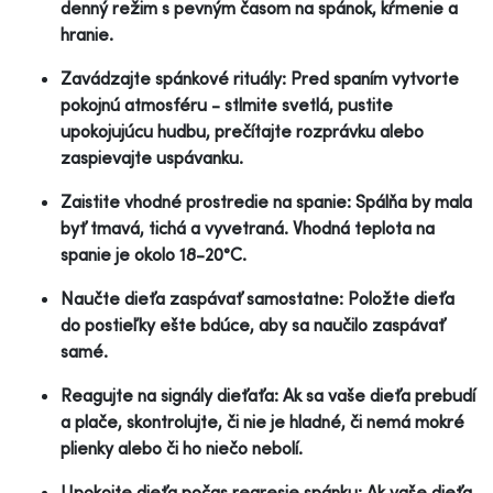
denný režim s pevným časom na spánok, kŕmenie a
hranie.
Zavádzajte spánkové rituály: Pred spaním vytvorte
pokojnú atmosféru - stlmite svetlá, pustite
upokojujúcu hudbu, prečítajte rozprávku alebo
zaspievajte uspávanku.
Zaistite vhodné prostredie na spanie: Spálňa by mala
byť tmavá, tichá a vyvetraná. Vhodná teplota na
spanie je okolo 18-20°C.
Naučte dieťa zaspávať samostatne: Položte dieťa
do postieľky ešte bdúce, aby sa naučilo zaspávať
samé.
Reagujte na signály dieťaťa: Ak sa vaše dieťa prebudí
a plače, skontrolujte, či nie je hladné, či nemá mokré
plienky alebo či ho niečo nebolí.
Upokojte dieťa počas regresie spánku: Ak vaše dieťa