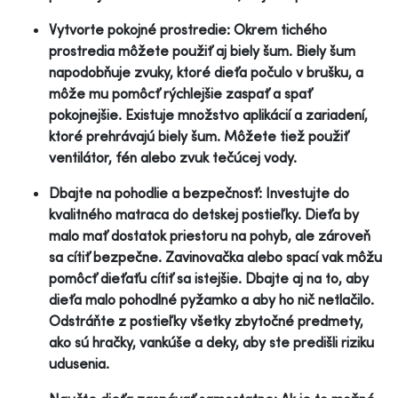
Vytvorte pokojné prostredie: Okrem tichého
prostredia môžete použiť aj biely šum. Biely šum
napodobňuje zvuky, ktoré dieťa počulo v brušku, a
môže mu pomôcť rýchlejšie zaspať a spať
pokojnejšie. Existuje množstvo aplikácií a zariadení,
ktoré prehrávajú biely šum. Môžete tiež použiť
ventilátor, fén alebo zvuk tečúcej vody.
Dbajte na pohodlie a bezpečnosť: Investujte do
kvalitného matraca do detskej postieľky. Dieťa by
malo mať dostatok priestoru na pohyb, ale zároveň
sa cítiť bezpečne. Zavinovačka alebo spací vak môžu
pomôcť dieťaťu cítiť sa istejšie. Dbajte aj na to, aby
dieťa malo pohodlné pyžamko a aby ho nič netlačilo.
Odstráňte z postieľky všetky zbytočné predmety,
ako sú hračky, vankúše a deky, aby ste predišli riziku
udusenia.