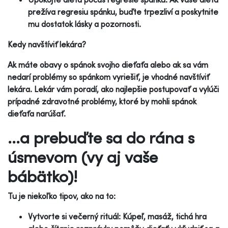
prežíva regresiu spánku, buďte trpezliví a poskytnite
mu dostatok lásky a pozornosti.
Kedy navštíviť lekára?
Ak máte obavy o spánok svojho dieťaťa alebo ak sa vám
nedarí problémy so spánkom vyriešiť, je vhodné navštíviť
lekára. Lekár vám poradí, ako najlepšie postupovať a vylúči
prípadné zdravotné problémy, ktoré by mohli spánok
dieťaťa narúšať.
...a prebuďte sa do rána s
úsmevom (vy aj vaše
bábätko)!
Tu je niekoľko tipov, ako na to:
Vytvorte si večerný rituál: Kúpeľ, masáž, tichá hra