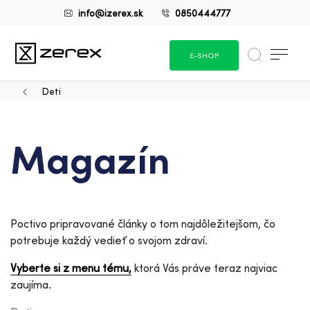
info@izerex.sk
0850444777
E-SHOP
Deti
Magazín
Poctivo pripravované články o tom najdôležitejšom, čo
potrebuje každý vedieť o svojom zdraví.
Vyberte si z menu tému,
ktorá Vás práve teraz najviac
zaujíma.