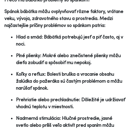
Spánok bábätka môžu ovplyvňovať rôzne faktory, vrátane
veku, vývoja, zdravotného stavu a prostredia. Medzi
najčastejšie príčiny problémov so spánkom patria:
Hlad a smäd: Bábätká potrebujú jesť a piť často, aj v
noci.
Plné plienky: Mokré alebo znečistené plienky môžu
dieťa zobudiť a spôsobiť mu nepokoj.
Koľky a reflux: Bolesti bruška a vracanie obsahu
žalúdka do pažeráka sú častým problémom a môžu
narúšať spánok.
Prehriatie alebo prechladnutie: Dôležité je udržiavať
vhodnú teplotu v miestnosti.
Nadmerná stimulácia: Hlučné prostredie, jasné
svetlo alebo príliš veľa aktivít pred spaním môžu