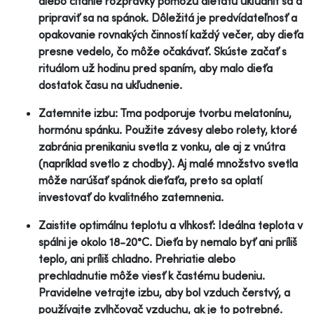
alebo čítanie rozprávky pomôžu dieťaťu ukľudniť sa a
pripraviť sa na spánok. Dôležitá je predvídateľnosť a
opakovanie rovnakých činností každý večer, aby dieťa
presne vedelo, čo môže očakávať. Skúste začať s
rituálom už hodinu pred spaním, aby malo dieťa
dostatok času na ukľudnenie.
Zatemnite izbu: Tma podporuje tvorbu melatonínu,
hormónu spánku. Použite závesy alebo rolety, ktoré
zabránia prenikaniu svetla z vonku, ale aj z vnútra
(napríklad svetlo z chodby). Aj malé množstvo svetla
môže narúšať spánok dieťaťa, preto sa oplatí
investovať do kvalitného zatemnenia.
Zaistite optimálnu teplotu a vlhkosť: Ideálna teplota v
spálni je okolo 18-20°C. Dieťa by nemalo byť ani príliš
teplo, ani príliš chladno. Prehriatie alebo
prechladnutie môže viesť k častému budeniu.
Pravidelne vetrajte izbu, aby bol vzduch čerstvý, a
používajte zvlhčovač vzduchu, ak je to potrebné.