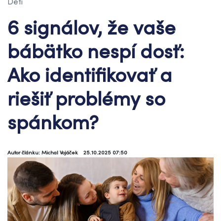
Deti
6 signálov, že vaše
bábätko nespí dosť:
Ako identifikovať a
riešiť problémy so
spánkom?
Autor článku: Michal Vojáček
25.10.2025 07:50