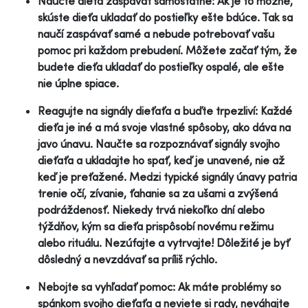
Naučte dieťa zaspávať samostatne: Ak je to možné,
skúste dieťa ukladať do postieľky ešte bdúce. Tak sa
naučí zaspávať samé a nebude potrebovať vašu
pomoc pri každom prebudení. Môžete začať tým, že
budete dieťa ukladať do postieľky ospalé, ale ešte
nie úplne spiace.
Reagujte na signály dieťaťa a buďte trpezliví: Každé
dieťa je iné a má svoje vlastné spôsoby, ako dáva na
javo únavu. Naučte sa rozpoznávať signály svojho
dieťaťa a ukladajte ho spať, keď je unavené, nie až
keď je preťažené. Medzi typické signály únavy patria
trenie očí, zívanie, ťahanie sa za ušami a zvýšená
podráždenosť. Niekedy trvá niekoľko dní alebo
týždňov, kým sa dieťa prispôsobí novému režimu
alebo rituálu. Nezúfajte a vytrvajte! Dôležité je byť
dôsledný a nevzdávať sa príliš rýchlo.
Nebojte sa vyhľadať pomoc: Ak máte problémy so
spánkom svojho dieťaťa a neviete si rady, neváhajte