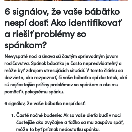
6 signálov, že vaše bábätko
nespí dosť: Ako identifikovať
a riešiť problémy so
spánkom?
Nevyspaté noci a únava sú častým sprievodným javom
rodičovstva. Spánok bábätka je často nepredvídateľný a
môže byť zdrojom stresujúcich situácií. V tomto článku sa
dozviete, ako rozpoznať, či vaše bábätko spí dostatok, aké
sú najčastejšie príčiny problémov so spánkom a ako mu
pomôcť k pokojnému spánku.
6 signálov, že vaše bábätko nespí dosť:
Časté nočné budenie: Ak sa vaše dieťa budí v noci
častejšie ako zvyčajne a ťažko sa mu zaspáva späť,
môže to byť príznak nedostatku spánku.