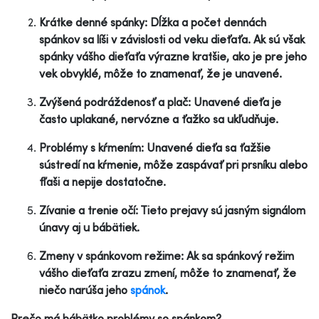
Krátke denné spánky: Dĺžka a počet dennách
spánkov sa líši v závislosti od veku dieťaťa. Ak sú však
spánky vášho dieťaťa výrazne kratšie, ako je pre jeho
vek obvyklé, môže to znamenať, že je unavené.
Zvýšená podráždenosť a plač: Unavené dieťa je
často uplakané, nervózne a ťažko sa ukľudňuje.
Problémy s kŕmením: Unavené dieťa sa ťažšie
sústredí na kŕmenie, môže zaspávať pri prsníku alebo
fľaši a nepije dostatočne.
Zívanie a trenie očí: Tieto prejavy sú jasným signálom
únavy aj u bábätiek.
Zmeny v spánkovom režime: Ak sa spánkový režim
vášho dieťaťa zrazu zmení, môže to znamenať, že
niečo narúša jeho
spánok
.
Prečo má bábätko problémy so spánkom?