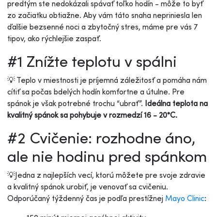
predtým ste nedokázali spávať toľko hodín - môže to byť
zo začiatku obtiažne. Aby vám táto snaha nepriniesla len
ďalšie bezsenné noci a zbytočný stres, máme pre vás 7
tipov, ako rýchlejšie zaspať.
#1 Znížte teplotu v spálni
💡 Teplo v miestnosti je príjemná záležitosť a pomáha nám
cítiť sa počas bdelých hodín komfortne a útulne. Pre
spánok je však potrebné trochu “ubrať”.
Ideálna teplota na
kvalitný spánok sa pohybuje v rozmedzí 16 - 20°C.
#2 Cvičenie: rozhodne áno,
ale nie hodinu pred spánkom
💡Jedna z najlepších vecí, ktorú môžete pre svoje zdravie
a kvalitný spánok urobiť, je venovať sa cvičeniu.
Odporúčaný týždenný čas je podľa prestížnej
Mayo Clinic
: