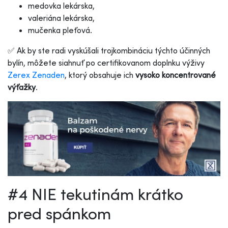
medovka lekárska,
valeriána lekárska,
mučenka pleťová.
✅ Ak by ste radi vyskúšali trojkombináciu týchto účinných
bylín, môžete siahnuť po certifikovanom doplnku výživy
Zerex Zenaden
, ktorý obsahuje ich
vysoko koncentrované
výťažky
.
#4 NIE tekutinám krátko
pred spánkom