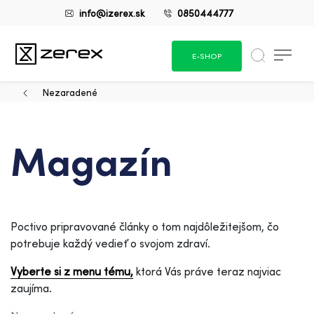
info@izerex.sk
0850444777
E-SHOP
Nezaradené
Magazín
Poctivo pripravované články o tom najdôležitejšom, čo
potrebuje každý vedieť o svojom zdraví.
Vyberte si z menu tému,
ktorá Vás práve teraz najviac
zaujíma.