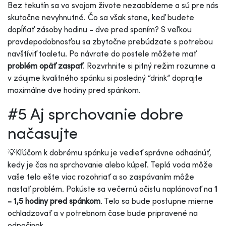
Bez tekutín sa vo svojom živote nezaobídeme a sú pre nás
skutočne nevyhnutné. Čo sa však stane, keď budete
dopĺňať zásoby hodinu - dve pred spaním? S veľkou
pravdepodobnosťou sa zbytočne prebúdzate s potrebou
navštíviť toaletu. Po návrate do postele môžete mať
problém opäť zaspať
. Rozvrhnite si pitný režim rozumne a
v záujme kvalitného spánku si posledný “drink” doprajte
maximálne dve hodiny pred spánkom.
#5 Aj sprchovanie dobre
načasujte
💡Kľúčom k dobrému spánku je vedieť správne odhadnúť,
kedy je čas na sprchovanie alebo kúpeľ. Teplá voda môže
vaše telo ešte viac rozohriať a so zaspávaním môže
nastať problém. Pokúste sa večernú očistu naplánovať na
1
- 1,5 hodiny pred spánkom
. Telo sa bude postupne mierne
ochladzovať a v potrebnom čase bude pripravené na
odpočinok.