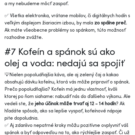
a my nebudeme môcť zaspať.
✅ Všetka elektronika, vrátane mobilov, či digitálnych hodín s
veľkým displejom žiariacim izbou, by mala
zo spálne preč
.
Ak máte všeobecne problémy so spánkom, túto možnosť
rozhodne zvážte.
#7 Kofeín a spánok sú ako
olej a voda: nedajú sa spojiť
💡Nielen popoludňajšia káva, ale aj zelený čaj a kakao
obsahujú dávku kofeínu, ktorá vás môže pripraviť o spánok.
Prečo popoludňajšia? Kofeín má jednu vlastnosť, kvôli
ktorej po ňom siahame: nabudiť nás do ďalšieho výkonu. Ale
vedeli ste, že
jeho účinok môže trvať aj 12 - 14 hodín
? Ak
hľadáte spôsob, ako sa lepšie vyspať, kofeínové nápoje
pite dopoludnia.
✅ Aj zdanlivo nepatrné kroky môžu pozitívne ovplyvniť váš
spánok a byť odpoveďou na to, ako rýchlejšie zaspať. Či už