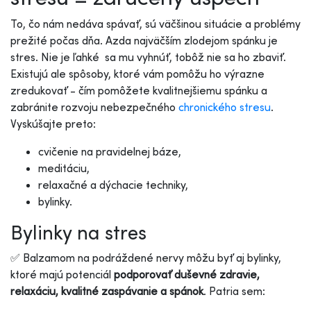
To, čo nám nedáva spávať, sú väčšinou situácie a problémy
prežité počas dňa. Azda najväčším zlodejom spánku je
stres. Nie je ľahké sa mu vyhnúť, tobôž nie sa ho zbaviť.
Existujú ale spôsoby, ktoré vám pomôžu ho výrazne
zredukovať - čím pomôžete kvalitnejšiemu spánku a
zabránite rozvoju nebezpečného
chronického stresu
.
Vyskúšajte preto:
cvičenie na pravidelnej báze,
meditáciu,
relaxačné a dýchacie techniky,
bylinky.
Bylinky na stres
✅ Balzamom na podráždené nervy môžu byť aj bylinky,
ktoré majú potenciál
podporovať duševné zdravie,
relaxáciu, kvalitné zaspávanie a spánok
. Patria sem: