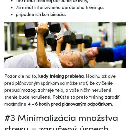
150 minút miernej aeróbnej aktivity,
75 minút intenzívneho aeróbneho tréningu,
prípadne ich kombinácia.
Pozor ale na to,
kedy tréning prebieha
. Hodinu až dve
pred plánovaným spánkom sa môže stať, že cvičenie
prebudí mozog, zohreje telo, a vaše ničím nerušené
snenie bude narušené. Pokúste sa preto tréning zaradiť
maximálne
4 - 6 hodín pred plánovaným odpočinkom
.
#3 Minimalizácia množstva
stresu = zaručený úspech