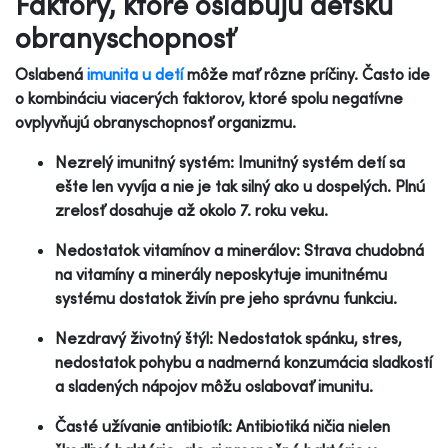
Faktory, ktoré oslabujú detskú
obranyschopnosť
Oslabená
imunita u detí
môže mať rôzne príčiny. Často ide
o kombináciu viacerých faktorov, ktoré spolu negatívne
ovplyvňujú obranyschopnosť organizmu.
Nezrelý imunitný systém: Imunitný systém detí sa
ešte len vyvíja a nie je tak silný ako u dospelých. Plnú
zrelosť dosahuje až okolo 7. roku veku.
Nedostatok vitamínov a minerálov: Strava chudobná
na vitamíny a minerály neposkytuje imunitnému
systému dostatok živín pre jeho správnu funkciu.
Nezdravý životný štýl: Nedostatok spánku, stres,
nedostatok pohybu a nadmerná konzumácia sladkostí
a sladených nápojov môžu oslabovať imunitu.
Časté užívanie antibiotík: Antibiotiká ničia nielen