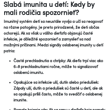
Slabá imunita u detí: Kedy by
mali rodičia spozornieť?
Imunitný systém detí sa neustále vyvíja a učí sa reagovať
na rôzne patogény. Je preto prirodzené, že deti občas
ochorejú. Ak sa však u vášho dieťaťa objavujú časté
infekcie, je dôležité spozornieť a zamyslieť sa nad
možnými príčinami. Medzi signály oslabenej imunity u detí
patria:
Časté prechladnutia a chrípky: Ak dieťa trpí viac ako
6-8 prechladnutiami ročne, môže to signalizovať
oslabenú imunitu.
Opakujúce sa infekcie uší, dutín alebo priedušiek:
Zápaly uší, dutín a priedušiek sú časté u detí, ale ak
sa opakujú príliš často, môže to svedčiť o oslabenej
imunite.
Pomale hojenie rán: Ak sa rany u dieťaťa hoja pomaly