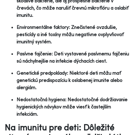
škodlivé baktérie, ale aj prospešné baktérie v
črevách, čo môže narušiť črevnú mikroflóru a oslabiť
imunitu.
Environmentálne faktory: Znečistené ovzdušie,
pesticídy a iné toxíny môžu negatívne ovplyvňovať
imunitný systém.
Pasívne fajčenie: Deti vystavené pasívnemu fajčeniu
sú náchylnejšie na infekcie dýchacích ciest.
Genetické predpoklady: Niektoré deti môžu mať
genetickú predispozíciu k oslabenej imunite alebo
alergiám.
Nedostatočná hygiena: Nedostatočné dodržiavanie
hygienických návykov môže viesť k častejším
infekciám.
Na imunitu pre deti: Dôležité