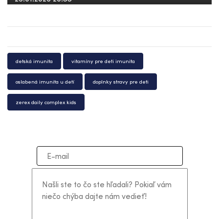
detská imunita
vitamíny pre deti imunita
oslabená imunita u detí
doplnky stravy pre deti
zerex daily complex kids