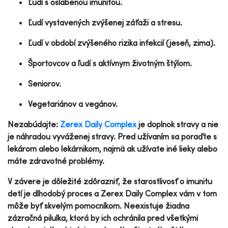
Ľudí s oslabenou imunitou.
Ľudí vystavených zvýšenej záťaži a stresu.
Ľudí v období zvýšeného rizika infekcií (jeseň, zima).
Športovcov a ľudí s aktívnym životným štýlom.
Seniorov.
Vegetariánov a vegánov.
Nezabúdajte:
Zerex Daily Complex
je doplnok stravy a nie
je náhradou vyváženej stravy. Pred užívaním sa poraďte s
lekárom alebo lekárnikom, najmä ak užívate iné lieky alebo
máte zdravotné problémy.
V závere je dôležité zdôrazniť, že starostlivosť o imunitu
detí je dlhodobý proces a Zerex Daily Complex vám v tom
môže byť skvelým pomocníkom. Neexistuje žiadna
zázračná pilulka, ktorá by ich ochránila pred všetkými