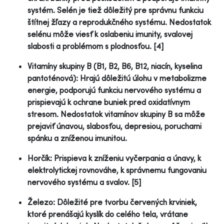
systém. Selén je tiež dôležitý pre správnu funkciu
štítnej žľazy a reprodukčného systému. Nedostatok
selénu môže viesť k oslabeniu imunity, svalovej
slabosti a problémom s plodnosťou. [4]
Vitamíny skupiny B (B1, B2, B6, B12, niacín, kyselina
pantoténová): Hrajú dôležitú úlohu v metabolizme
energie, podporujú funkciu nervového systému a
prispievajú k ochrane buniek pred oxidatívnym
stresom. Nedostatok vitamínov skupiny B sa môže
prejaviť únavou, slabosťou, depresiou, poruchami
spánku a zníženou imunitou.
Horčík: Prispieva k zníženiu vyčerpania a únavy, k
elektrolytickej rovnováhe, k správnemu fungovaniu
nervového systému a svalov. [5]
Železo: Dôležité pre tvorbu červených krviniek,
ktoré prenášajú kyslík do celého tela, vrátane