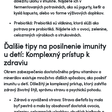
dôležitú úlohu v imunite. Nájdete ich v
fermentovaných potravinách, ako sú jogurty, kefír a
kyslá kapusta, alebo vo forme výživových doplnkov.
Prebiotiká: Prebiotiká sú vláknina, ktorá slúži ako
potrava pre probiotiká. Nájdete ich v ovoci, zelenine,
celozrnných výrobkoch a strukovinách.
Ďalšie tipy na posilnenie imunity
u detí: Komplexný prístup k
zdraviu
Okrem zabezpečenia dostatočného príjmu vitamínov a
minerálov existuje množstvo ďalších spôsobov, ako posilniť
imunitu u detí. Dôležitý je komplexný prístup, ktorý zahŕňa
zdravý životný štýl, správnu stravu a psychickú pohodu.
Zdravá a vyvážená strava: Strava dieťaťa by mala
byť pestrá a mala by obsahovať dostatok ovocia,
zeleniny, celozrnných výrobkov, chudých bielkovín a