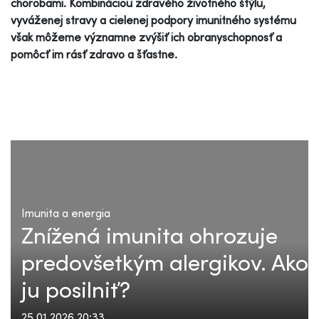
chorobami. Kombináciou zdravého životného štýlu,
vyváženej stravy a cielenej podpory imunitného systému
však môžeme významne zvýšiť ich obranyschopnosť a
pomôcť im rásť zdravo a šťastne.
Imunita a energia
Znížená imunita ohrozuje
predovšetkým alergikov. Ako
ju posilniť?
25.01.2026 20:33