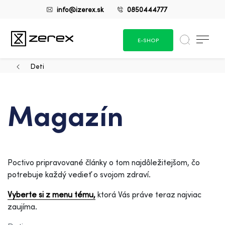
info@izerex.sk
0850444777
E-SHOP
Deti
Magazín
Poctivo pripravované články o tom najdôležitejšom, čo
potrebuje každý vedieť o svojom zdraví.
Vyberte si z menu tému,
ktorá Vás práve teraz najviac
zaujíma.