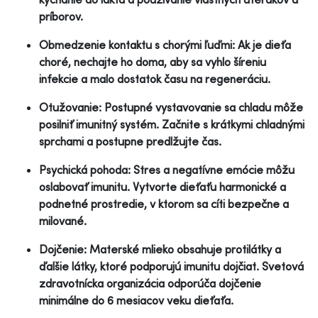
príborov.
Obmedzenie kontaktu s chorými ľuďmi: Ak je dieťa
choré, nechajte ho doma, aby sa vyhlo šíreniu
infekcie a malo dostatok času na regeneráciu.
Otužovanie: Postupné vystavovanie sa chladu môže
posilniť imunitný systém. Začnite s krátkymi chladnými
sprchami a postupne predlžujte čas.
Psychická pohoda: Stres a negatívne emócie môžu
oslabovať imunitu. Vytvorte dieťaťu harmonické a
podnetné prostredie, v ktorom sa cíti bezpečne a
milované.
Dojčenie: Materské mlieko obsahuje protilátky a
ďalšie látky, ktoré podporujú imunitu dojčiat. Svetová
zdravotnícka organizácia odporúča dojčenie
minimálne do 6 mesiacov veku dieťaťa.