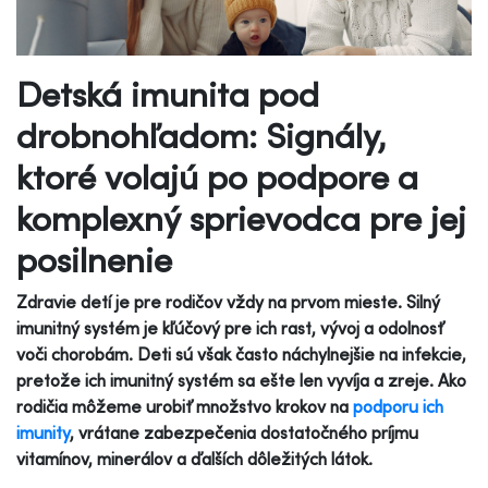
Detská imunita pod
drobnohľadom: Signály,
ktoré volajú po podpore a
komplexný sprievodca pre jej
posilnenie
Zdravie detí je pre rodičov vždy na prvom mieste. Silný
imunitný systém je kľúčový pre ich rast, vývoj a odolnosť
voči chorobám. Deti sú však často náchylnejšie na infekcie,
pretože ich imunitný systém sa ešte len vyvíja a zreje. Ako
rodičia môžeme urobiť množstvo krokov na
podporu ich
imunity
, vrátane zabezpečenia dostatočného príjmu
vitamínov, minerálov a ďalších dôležitých látok.