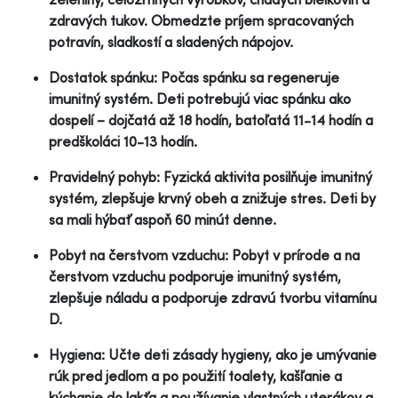
zdravých tukov. Obmedzte príjem spracovaných
potravín, sladkostí a sladených nápojov.
Dostatok spánku: Počas spánku sa regeneruje
imunitný systém. Deti potrebujú viac spánku ako
dospelí – dojčatá až 18 hodín, batoľatá 11-14 hodín a
predškoláci 10-13 hodín.
Pravidelný pohyb: Fyzická aktivita posilňuje imunitný
systém, zlepšuje krvný obeh a znižuje stres. Deti by
sa mali hýbať aspoň 60 minút denne.
Pobyt na čerstvom vzduchu: Pobyt v prírode a na
čerstvom vzduchu podporuje imunitný systém,
zlepšuje náladu a podporuje zdravú tvorbu vitamínu
D.
Hygiena: Učte deti zásady hygieny, ako je umývanie
rúk pred jedlom a po použití toalety, kašľanie a
kýchanie do lakťa a používanie vlastných uterákov a