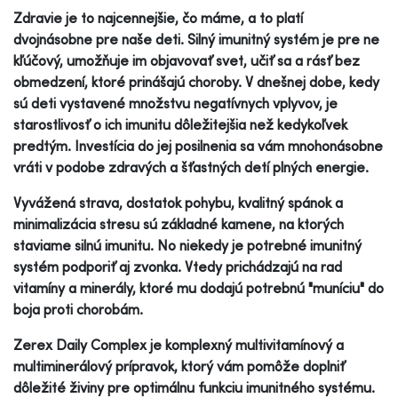
Zdravie je to najcennejšie, čo máme, a to platí
dvojnásobne pre naše deti. Silný imunitný systém je pre ne
kľúčový, umožňuje im objavovať svet, učiť sa a rásť bez
obmedzení, ktoré prinášajú choroby. V dnešnej dobe, kedy
sú deti vystavené množstvu negatívnych vplyvov, je
starostlivosť o ich imunitu dôležitejšia než kedykoľvek
predtým. Investícia do jej posilnenia sa vám mnohonásobne
vráti v podobe zdravých a šťastných detí plných energie.
Vyvážená strava, dostatok pohybu, kvalitný spánok a
minimalizácia stresu sú základné kamene, na ktorých
staviame silnú imunitu. No niekedy je potrebné imunitný
systém podporiť aj zvonka. Vtedy prichádzajú na rad
vitamíny a minerály, ktoré mu dodajú potrebnú "muníciu" do
boja proti chorobám.
Zerex Daily Complex je komplexný multivitamínový a
multiminerálový prípravok, ktorý vám pomôže doplniť
dôležité živiny pre optimálnu funkciu imunitného systému.