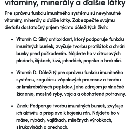
vitamíny, minerály a ďalšie látky
Pre správnu funkciu imunitného systému sú nevyhnutné
vitamíny, minerály a ďalšie látky. Zabezpečte svojmu
dieťaťu dostatočný príjem týchto dôležitých živín:
Vitamín C: Silný antioxidant, ktorý podporuje funkciu
imunitných buniek, zvyšuje tvorbu protilátok a chráni
bunky pred poškodením. Nájdete ho v citrusových
plodoch, šípkach, kiwi, jahodách, paprike a brokolici.
Vitamín D: Dôležitý pre správnu funkciu imunitného
systému, reguláciu zápalových procesov a tvorbu
antimikrobiálnych peptidov. Jeho zdrojom je slnečné
žiarenie, mastné ryby, vajcia a obohatené potraviny.
Zinok: Podporuje tvorbu imunitných buniek, zvyšuje
ich aktivitu a prispieva k hojeniu rán. Nájdete ho v
mäse, rybách, vajíčkach, mliečnych výrobkoch,
strukovinách a orechoch.