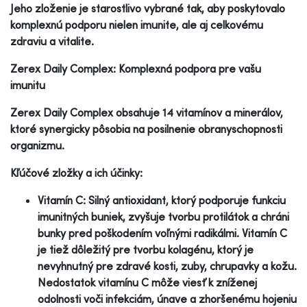
Jeho zloženie je starostlivo vybrané tak, aby poskytovalo
komplexnú podporu nielen imunite, ale aj celkovému
zdraviu a vitalite.
Zerex Daily Complex: Komplexná podpora pre vašu
imunitu
Zerex Daily Complex obsahuje 14 vitamínov a minerálov,
ktoré synergicky pôsobia na posilnenie obranyschopnosti
organizmu.
Kľúčové zložky a ich účinky:
Vitamín C: Silný antioxidant, ktorý podporuje funkciu
imunitných buniek, zvyšuje tvorbu protilátok a chráni
bunky pred poškodením voľnými radikálmi. Vitamín C
je tiež dôležitý pre tvorbu kolagénu, ktorý je
nevyhnutný pre zdravé kosti, zuby, chrupavky a kožu.
Nedostatok vitamínu C môže viesť k zníženej
odolnosti voči infekciám, únave a zhoršenému hojeniu