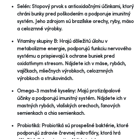
Selén: Stopový prvok s antioxidačnými účinkami, ktorý
chráni bunky pred poškodením a podporuje imunitný
systém. Jeho zdrojom sú brazílske orechy, ryby, mäso
a celozrnné výrobky.
Vitamíny skupiny B: Hrajú dôležitú úlohu v
metabolizme energie, podporujú funkciu nervového
systému a prispievajú k ochrane buniek pred
oxidatívnym stresom. Nájdete ich v mäse, rybách,
vajíčkach, mliečnych výrobkoch, celozrnných
výrobkoch a strukovinách.
Omega-3 mastné kyseliny: Majú protizápalové
účinky a podporujú imunitný systém. Nájdete ich v
mastných rybách, vlašských orechoch, ľanových
semienkach a chia semienkach.
Probiotiká: Probiotiká sú prospešné baktérie, ktoré
podporujú zdravie črevnej mikroflóry, ktorá hrá