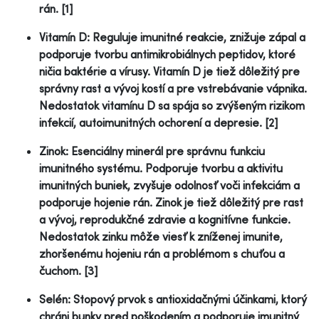
rán. [1]
Vitamín D: Reguluje imunitné reakcie, znižuje zápal a
podporuje tvorbu antimikrobiálnych peptidov, ktoré
ničia baktérie a vírusy. Vitamín D je tiež dôležitý pre
správny rast a vývoj kostí a pre vstrebávanie vápnika.
Nedostatok vitamínu D sa spája so zvýšeným rizikom
infekcií, autoimunitných ochorení a depresie. [2]
Zinok: Esenciálny minerál pre správnu funkciu
imunitného systému. Podporuje tvorbu a aktivitu
imunitných buniek, zvyšuje odolnosť voči infekciám a
podporuje hojenie rán. Zinok je tiež dôležitý pre rast
a vývoj, reprodukčné zdravie a kognitívne funkcie.
Nedostatok zinku môže viesť k zníženej imunite,
zhoršenému hojeniu rán a problémom s chuťou a
čuchom. [3]
Selén: Stopový prvok s antioxidačnými účinkami, ktorý
chráni bunky pred poškodením a podporuje imunitný