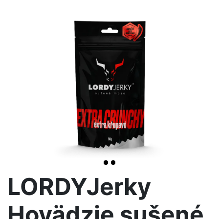
>
LORDYJerky
Hovädzie sušené