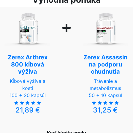
Zerex Arthrex
Zerex Assassin
800 kĺbová
na podporu
výživa
chudnutia
Kĺbová výživa a
Trávenie a
kosti
metabolizmus
100 + 20 kapsúl
50 + 10 kapsúl
21,89 €
31,25 €
Keď kúpite spolu