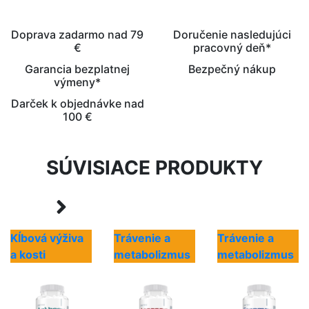
Doprava zadarmo nad 79
Doručenie nasledujúci
€
pracovný deň*
Garancia bezplatnej
Bezpečný nákup
výmeny*
Darček k objednávke nad
100 €
SÚVISIACE PRODUKTY
Kĺbová výživa
Trávenie a
Trávenie a
a kosti
metabolizmus
metabolizmus