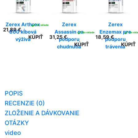
Zerex Arthrex
Zerex
Zerex
✓
Na sklade
21,89 €
800 kĺbová
Assassin na
Enzemax pre
✓
✓
Na sklade
Na skl
KÚPIŤ
31,25 €
18,59 €
výživa
podporu
podporu
KÚPIŤ
KÚPIŤ
chudnutia
trávenia
POPIS
RECENZIE (0)
ZLOŽENIE A DÁVKOVANIE
OTÁZKY
video