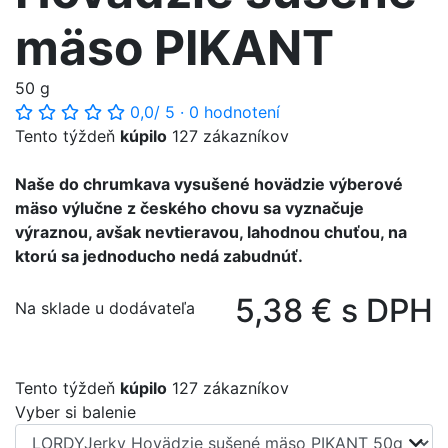
mäso PIKANT
50 g
0,0
/ 5
·
0 hodnotení
Tento týždeň
kúpilo
127 zákazníkov
Naše do chrumkava vysušené hovädzie výberové
mäso výlučne z českého chovu sa vyznačuje
výraznou, avšak nevtieravou, lahodnou chuťou, na
ktorú sa jednoducho nedá zabudnúť.
5,38 € s DPH
Na sklade u dodávateľa
Tento týždeň
kúpilo
127 zákazníkov
Vyber si balenie