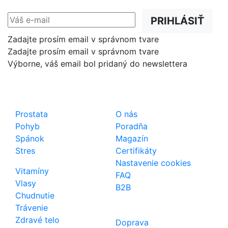
PRIHLÁSIŤ
Zadajte prosím email v správnom tvare
Zadajte prosím email v správnom tvare
Výborne, váš email bol pridaný do newslettera
Shop
Dôležité odkazy
Prostata
O nás
Pohyb
Poradňa
Spánok
Magazín
Stres
Certifikáty
Nastavenie cookies
Vitamíny
FAQ
Vlasy
B2B
Chudnutie
Trávenie
Zdravé telo
Doprava