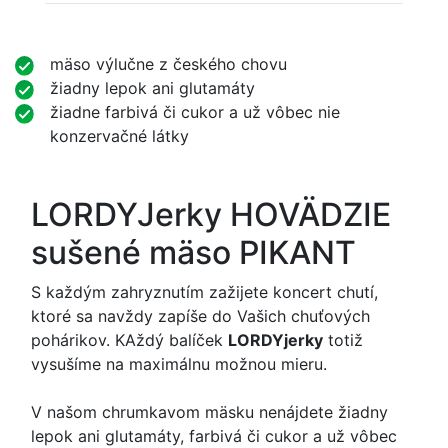
mäso výlučne z českého chovu
žiadny lepok ani glutamáty
žiadne farbivá či cukor a už vôbec nie
konzervačné látky
LORDYJerky HOVÄDZIE
sušené mäso PIKANT
S každým zahryznutím zažijete koncert chutí,
ktoré sa navždy zapíše do Vašich chuťových
pohárikov. KAždý balíček
LORDYjerky
totiž
vysušíme na maximálnu možnou mieru.
V našom chrumkavom mäsku nenájdete žiadny
lepok ani glutamáty, farbivá či cukor a už vôbec