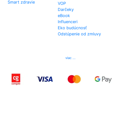
Smart zdravie
VOP
Darčeky
eBook
Influenceri
Eko budúcnosť
Odstúpenie od zmluvy
Kontakt
Telefón
0850 444 777
E-mail
info@izerex.sk
viac ...
Copyright © 2015-2025 iZerex.sk Všetky práva
vyhradené.
izerex.sk
izerex.cz
izerex.hu