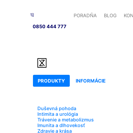
PORADŇA
BLOG
KO
0850 444 777
PRODUKTY
INFORMÁCIE
Duševná pohoda
Intimita a urológia
Trávenie a metabolizmus
Imunita a dlhovekosť
Zdravie a krása