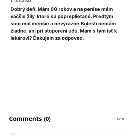
14.03.2023
Dobrý deň. Mám 60 rokov a na penise mám
váčšie žily, ktoré sú popreplietané. Predtým
som mal menšie a nevýrazné.Bolesti nemám
žiadne, ani pri stoporení údu. Mám s tým ísť k
lekárovi? Ďakujem za odpoveď.
Pokial Vam to nerobi ziadny problem, nie je
dovod.
V pripade obtiazi vyhladajte odbornika.
S uctou, KK