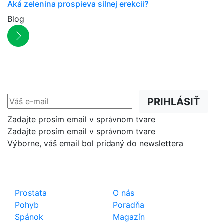
Aká zelenina prospieva silnej erekcii?
Blog
NEWSLETTER
Zľavy, akcie a novinky
prednostne na Váš e-mail.
PRIHLÁSIŤ
Zadajte prosím email v správnom tvare
Zadajte prosím email v správnom tvare
Výborne, váš email bol pridaný do newslettera
Shop
Dôležité odkazy
Prostata
O nás
Pohyb
Poradňa
Spánok
Magazín