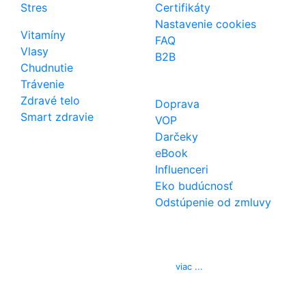
Stres
Certifikáty
Nastavenie cookies
Vitamíny
FAQ
Vlasy
B2B
Chudnutie
Trávenie
Zdravé telo
Doprava
Smart zdravie
VOP
Darčeky
eBook
Influenceri
Eko budúcnosť
Odstúpenie od zmluvy
Kontakt
Telefón
0850 444 777
E-mail
info@izerex.sk
viac ...