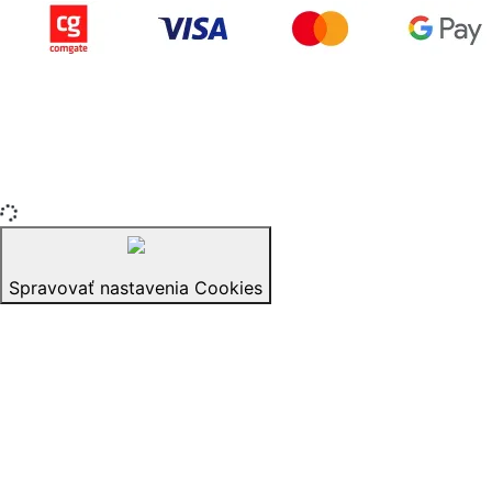
Copyright © 2015-2025 iZerex.sk Všetky práva
vyhradené.
izerex.sk
izerex.cz
izerex.hu
Spravovať nastavenia Cookies