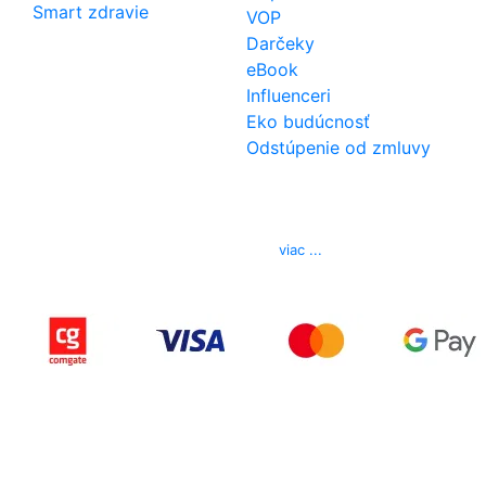
Smart zdravie
VOP
Darčeky
eBook
Influenceri
Eko budúcnosť
Odstúpenie od zmluvy
Kontakt
Telefón
0850 444 777
E-mail
info@izerex.sk
viac ...
Copyright © 2015-2025 iZerex.sk Všetky práva
vyhradené.
izerex.sk
izerex.cz
izerex.hu