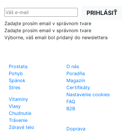
PRIHLÁSIŤ
Zadajte prosím email v správnom tvare
Zadajte prosím email v správnom tvare
Výborne, váš email bol pridaný do newslettera
Shop
Dôležité odkazy
Prostata
O nás
Pohyb
Poradňa
Spánok
Magazín
Stres
Certifikáty
Nastavenie cookies
Vitamíny
FAQ
Vlasy
B2B
Chudnutie
Trávenie
Zdravé telo
Doprava