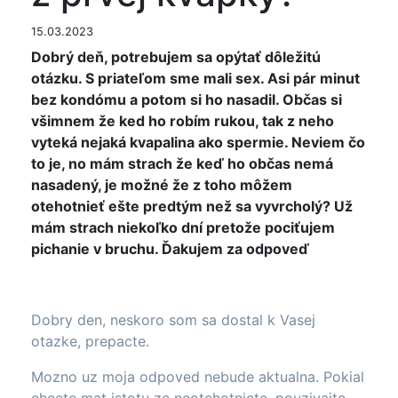
15.03.2023
Dobrý deň, potrebujem sa opýtať dôležitú
otázku. S priateľom sme mali sex. Asi pár minut
bez kondómu a potom si ho nasadil. Občas si
všimnem že ked ho robím rukou, tak z neho
vyteká nejaká kvapalina ako spermie. Neviem čo
to je, no mám strach že keď ho občas nemá
nasadený, je možné že z toho môžem
otehotnieť ešte predtým než sa vyvrcholý? Už
mám strach niekoľko dní pretože pociťujem
pichanie v bruchu. Ďakujem za odpoveď
Dobry den, neskoro som sa dostal k Vasej
otazke, prepacte.
Mozno uz moja odpoved nebude aktualna. Pokial
chcete mat istotu ze neotehotniete, pouzivajte