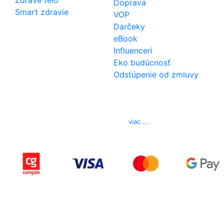
Doprava
Smart zdravie
VOP
Darčeky
eBook
Influenceri
Eko budúcnosť
Odstúpenie od zmluvy
Kontakt
Telefón
0850 444 777
E-mail
info@izerex.sk
viac ...
Copyright © 2015-2025 iZerex.sk Všetky práva
vyhradené.