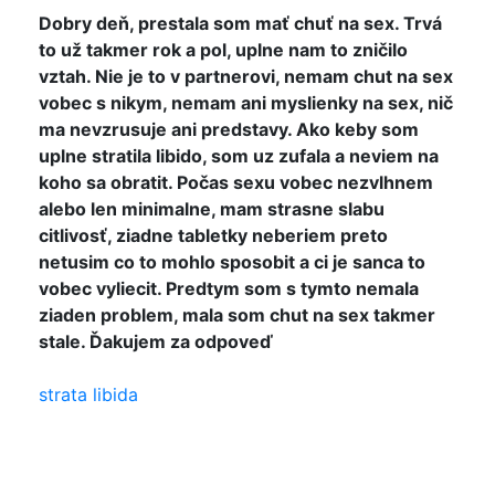
Dobry deň, prestala som mať chuť na sex. Trvá
to už takmer rok a pol, uplne nam to zničilo
vztah. Nie je to v partnerovi, nemam chut na sex
vobec s nikym, nemam ani myslienky na sex, nič
ma nevzrusuje ani predstavy. Ako keby som
uplne stratila libido, som uz zufala a neviem na
koho sa obratit. Počas sexu vobec nezvlhnem
alebo len minimalne, mam strasne slabu
citlivosť, ziadne tabletky neberiem preto
netusim co to mohlo sposobit a ci je sanca to
vobec vyliecit. Predtym som s tymto nemala
ziaden problem, mala som chut na sex takmer
stale. Ďakujem za odpoveď
strata libida
Dobry den pani Alzbeta. Obcas sa to stava.