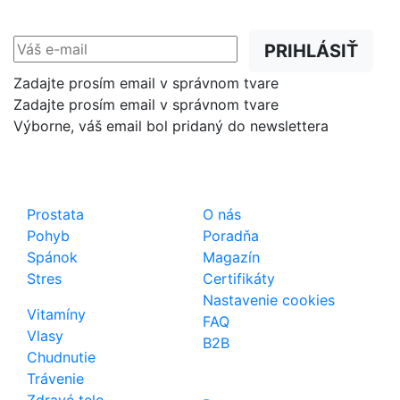
prednostne na Váš e-mail.
PRIHLÁSIŤ
Zadajte prosím email v správnom tvare
Zadajte prosím email v správnom tvare
Výborne, váš email bol pridaný do newslettera
Shop
Dôležité odkazy
Prostata
O nás
Pohyb
Poradňa
Spánok
Magazín
Stres
Certifikáty
Nastavenie cookies
Vitamíny
FAQ
Vlasy
B2B
Chudnutie
Trávenie
Zdravé telo