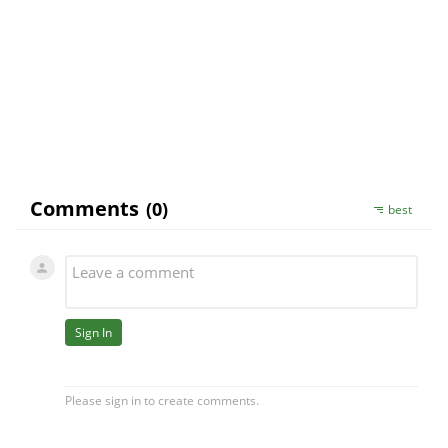
Zaklad je hlavne fyzicka a psychicka pohoda.
Mozete skusit nejake doplnky vyzivy, pre zenu je
vhodna Maca. Pokial nezbadate po case
zlepsenie, poradte sa so sexuologom.
S uctou, KK