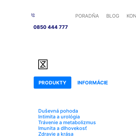
PORADŇA
BLOG
KO
0850 444 777
PRODUKTY
INFORMÁCIE
Duševná pohoda
Intimita a urológia
Trávenie a metabolizmus
Imunita a dlhovekosť
Zdravie a krása