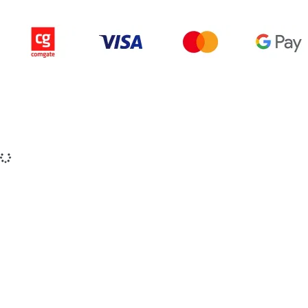
Copyright © 2015-2025 iZerex.sk Všetky práva
vyhradené.
izerex.sk
izerex.cz
izerex.hu