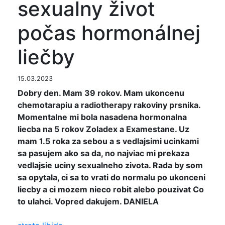
sexualny život
počas hormonálnej
liečby
15.03.2023
Dobry den. Mam 39 rokov. Mam ukoncenu
chemotarapiu a radiotherapy rakoviny prsnika.
Momentalne mi bola nasadena hormonalna
liecba na 5 rokov Zoladex a Examestane. Uz
mam 1.5 roka za sebou a s vedlajsimi ucinkami
sa pasujem ako sa da, no najviac mi prekaza
vedlajsie uciny sexualneho zivota. Rada by som
sa opytala, ci sa to vrati do normalu po ukonceni
liecby a ci mozem nieco robit alebo pouzivat Co
to ulahci. Vopred dakujem. DANIELA