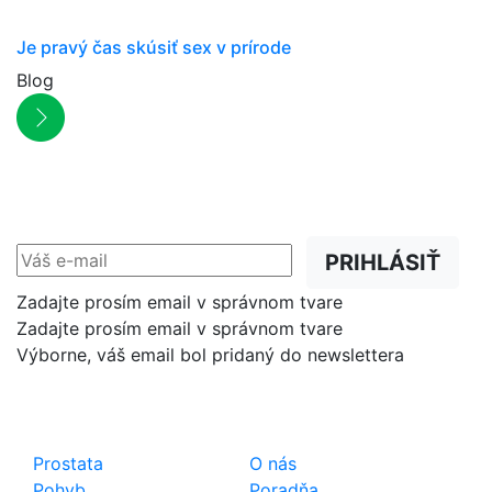
Je pravý čas skúsiť sex v prírode
Blog
NEWSLETTER
Zľavy, akcie a novinky
prednostne na Váš e-mail.
PRIHLÁSIŤ
Zadajte prosím email v správnom tvare
Zadajte prosím email v správnom tvare
Výborne, váš email bol pridaný do newslettera
Shop
Dôležité odkazy
Prostata
O nás
Pohyb
Poradňa