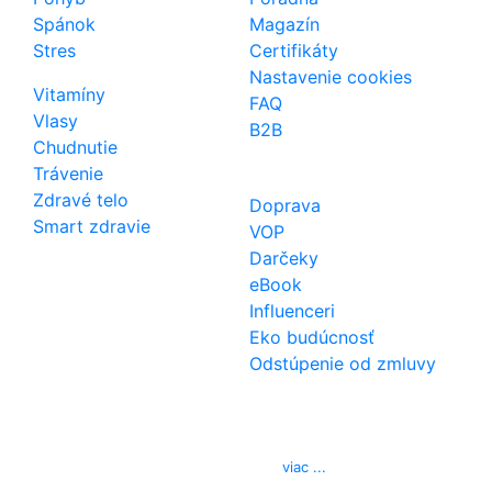
Spánok
Magazín
Stres
Certifikáty
Nastavenie cookies
Vitamíny
FAQ
Vlasy
B2B
Chudnutie
Trávenie
Zdravé telo
Doprava
Smart zdravie
VOP
Darčeky
eBook
Influenceri
Eko budúcnosť
Odstúpenie od zmluvy
Kontakt
Telefón
0850 444 777
E-mail
info@izerex.sk
viac ...