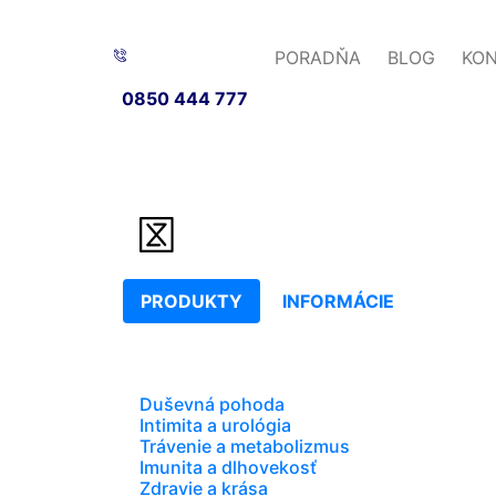
PORADŇA
BLOG
KO
0850 444 777
PRODUKTY
INFORMÁCIE
Duševná pohoda
Intimita a urológia
Trávenie a metabolizmus
Imunita a dlhovekosť
Zdravie a krása