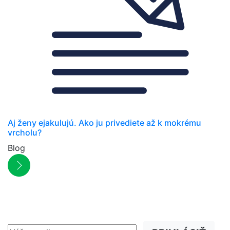
Aj ženy ejakulujú. Ako ju privediete až k mokrému
vrcholu?
Blog
NEWSLETTER
Zľavy, akcie a novinky
prednostne na Váš e-mail.