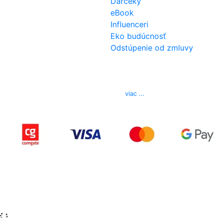
Darčeky
eBook
Influenceri
Eko budúcnosť
Odstúpenie od zmluvy
Kontakt
Telefón
0850 444 777
E-mail
info@izerex.sk
viac ...
Copyright © 2015-2025 iZerex.sk Všetky práva
vyhradené.
izerex.sk
izerex.cz
izerex.hu