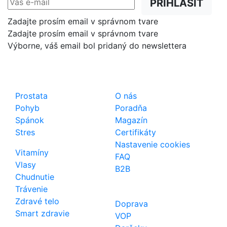
PRIHLÁSIŤ
Zadajte prosím email v správnom tvare
Zadajte prosím email v správnom tvare
Výborne, váš email bol pridaný do newslettera
Shop
Dôležité odkazy
Prostata
O nás
Pohyb
Poradňa
Spánok
Magazín
Stres
Certifikáty
Nastavenie cookies
Vitamíny
FAQ
Vlasy
B2B
Chudnutie
Trávenie
Zdravé telo
Doprava
Smart zdravie
VOP