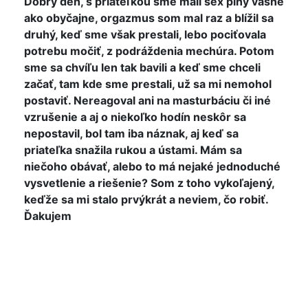
Dobrý deň, s priateľkou sme mali sex plný vášne
ako obyčajne, orgazmus som mal raz a blížil sa
druhý, keď sme však prestali, lebo pociťovala
potrebu močiť, z podráždenia mechúra. Potom
sme sa chvíľu len tak bavili a keď sme chceli
začať, tam kde sme prestali, už sa mi nemohol
postaviť. Nereagoval ani na masturbáciu či iné
vzrušenie a aj o niekoľko hodín neskôr sa
nepostavil, bol tam iba náznak, aj keď sa
priateľka snažila rukou a ústami. Mám sa
niečoho obávať, alebo to má nejaké jednoduché
vysvetlenie a riešenie? Som z toho vykoľajený,
keďže sa mi stalo prvýkrát a neviem, čo robiť.
Ďakujem
Zdravim Elias,
myslim ze sa netreba nicoho obavat. Obcas sa to