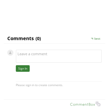
stava, takze uvolnenost a trpezlivost - vsetko
bude OK.
S uctou, KK