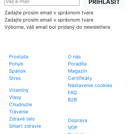
PRIHLÁSIŤ
Zadajte prosím email v správnom tvare
Zadajte prosím email v správnom tvare
Výborne, váš email bol pridaný do newslettera
Shop
Dôležité odkazy
Prostata
O nás
Pohyb
Poradňa
Spánok
Magazín
Stres
Certifikáty
Nastavenie cookies
Vitamíny
FAQ
Vlasy
B2B
Chudnutie
Trávenie
Zdravé telo
Doprava
Smart zdravie
VOP