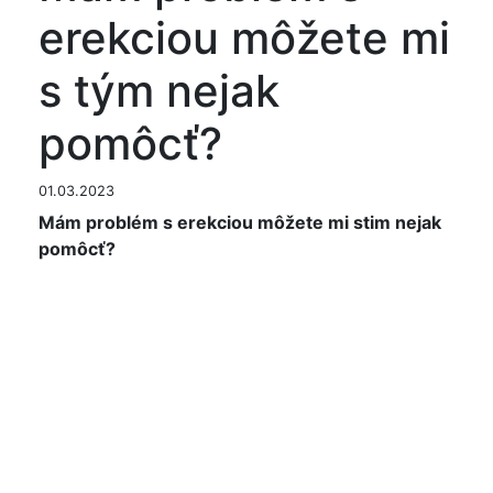
erekciou môžete mi
s tým nejak
pomôcť?
01.03.2023
Mám problém s erekciou môžete mi stim nejak
pomôcť?
Při vzniku výrazných poruch ztopoření penisu
(odborně řečeno při vzniku erektilní dysfunkce)
se může uplatňovat celá řada rozmanitých příčin,
které se v mnoha případech různě kombinují.
Podílet se mohou jednak faktory psychické, a to
„nejistota z očekávání“, partnerské či manželské