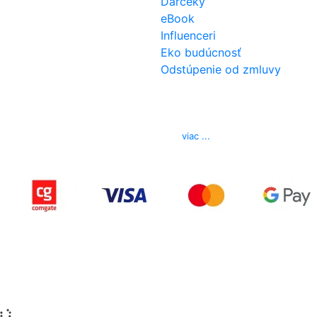
Darčeky
eBook
Influenceri
Eko budúcnosť
Odstúpenie od zmluvy
Kontakt
Telefón
0850 444 777
E-mail
info@izerex.sk
viac ...
Copyright © 2015-2025 iZerex.sk Všetky práva
vyhradené.
izerex.sk
izerex.cz
izerex.hu