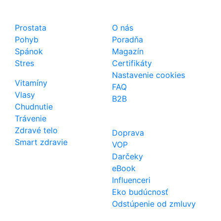
Shop
Dôležité odkazy
Prostata
O nás
Pohyb
Poradňa
Spánok
Magazín
Stres
Certifikáty
Nastavenie cookies
Vitamíny
FAQ
Vlasy
B2B
Chudnutie
Trávenie
Zdravé telo
Doprava
Smart zdravie
VOP
Darčeky
eBook
Influenceri
Eko budúcnosť
Odstúpenie od zmluvy