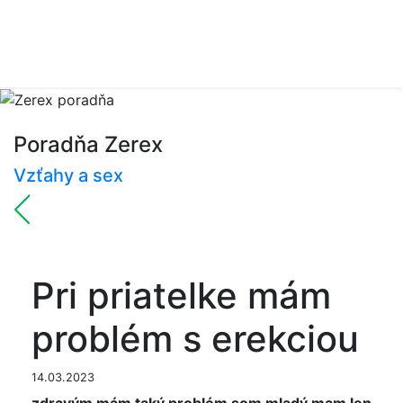
Poradňa Zerex
Vzťahy a sex
Pri priatelke mám
problém s erekciou
14.03.2023
zdravým mám taký problém som mladý mam len