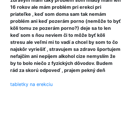
16 rokov ale mám problém pri erekci pri
priateľke , keď som doma sam tak nemám
problém ani keď pozerám porno (nemôže to byť
kôli tomu ze pozerám porno?) deje sa to len
keď som s ňou neviem či to môže byť kôli
stresu ale veľmi mi to vadí a chcel by som to čo
najskôr vyriešiť , stravujem sa zdravo športujem
nefajčím ani nepijem alkohol cize nemyslím že
by to bolo niečo z fyzických dôvodov. Budem
rád za skorú odpoveď , prajem pekný deň
tabletky na erekciu
Skuste chvilu bez porna, zlepsi sa to :-)
S uctou, KK