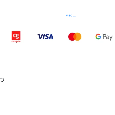
Kontakt
Telefón
0850 444 777
E-mail
info@izerex.sk
viac ...
Copyright © 2015-2025 iZerex.sk Všetky práva
vyhradené.
izerex.sk
izerex.cz
izerex.hu