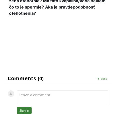
žena otehotnie? Má táto kvapalina/voda neviem
čo to je spermie? Aka je pravdepodobnosť
otehotnenia?
Je to individualne, ale spermie obsahuje hlavne
ejakutal. Takze odporucam prevenciu - kondom,
resp. antikoncepciu u zeny.
S uctou, KK