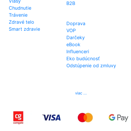
Vlasy
B2B
Chudnutie
Trávenie
Zdravé telo
Doprava
Smart zdravie
VOP
Darčeky
eBook
Influenceri
Eko budúcnosť
Odstúpenie od zmluvy
Kontakt
Telefón
0850 444 777
E-mail
info@izerex.sk
viac ...