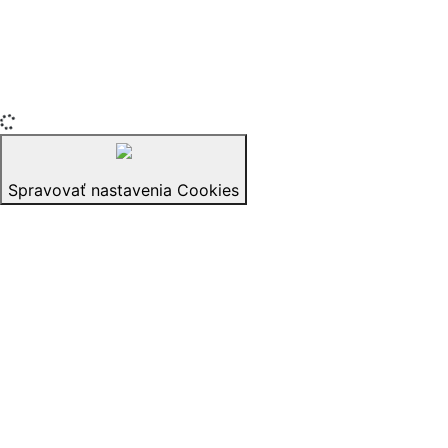
Copyright © 2015-2025 iZerex.sk Všetky práva
vyhradené.
izerex.sk
izerex.cz
izerex.hu
Spravovať nastavenia Cookies