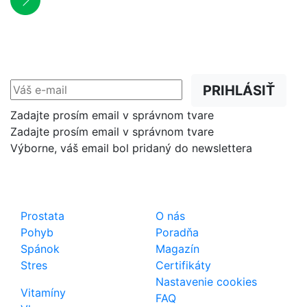
NEWSLETTER
Zľavy, akcie a novinky
prednostne na Váš e-mail.
PRIHLÁSIŤ
Zadajte prosím email v správnom tvare
Zadajte prosím email v správnom tvare
Výborne, váš email bol pridaný do newslettera
Shop
Dôležité odkazy
Prostata
O nás
Pohyb
Poradňa
Spánok
Magazín
Stres
Certifikáty
Nastavenie cookies
Vitamíny
FAQ