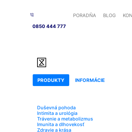
PORADŇA
BLOG
KO
0850 444 777
PRODUKTY
INFORMÁCIE
Duševná pohoda
Intimita a urológia
Trávenie a metabolizmus
Imunita a dlhovekosť
Zdravie a krása