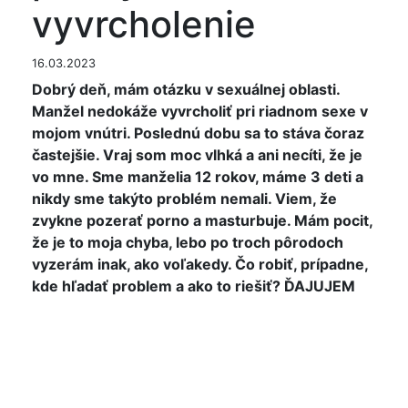
vyvrcholenie
16.03.2023
Dobrý deň, mám otázku v sexuálnej oblasti.
Manžel nedokáže vyvrcholiť pri riadnom sexe v
mojom vnútri. Poslednú dobu sa to stáva čoraz
častejšie. Vraj som moc vlhká a ani necíti, že je
vo mne. Sme manželia 12 rokov, máme 3 deti a
nikdy sme takýto problém nemali. Viem, že
zvykne pozerať porno a masturbuje. Mám pocit,
že je to moja chyba, lebo po troch pôrodoch
vyzerám inak, ako voľakedy. Čo robiť, prípadne,
kde hľadať problem a ako to riešiť? ĎAJUJEM
Dobry den,
urcite sa neobvinujte. Skuste sa poradit so