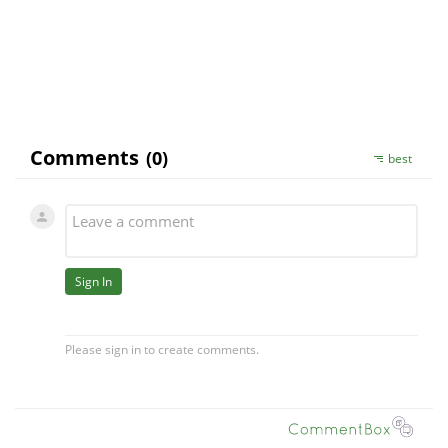
sexuologom, verim ze Vam pomoze problem
vyriesit.
S uctou, KK