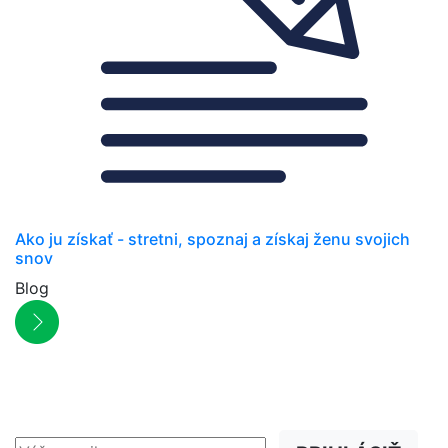
Ako ju získať - stretni, spoznaj a získaj ženu svojich
snov
Blog
NEWSLETTER
Zľavy, akcie a novinky
prednostne na Váš e-mail.