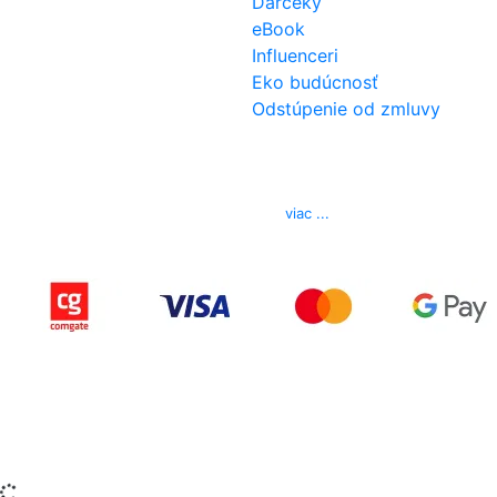
Darčeky
eBook
Influenceri
Eko budúcnosť
Odstúpenie od zmluvy
Kontakt
Telefón
0850 444 777
E-mail
info@izerex.sk
viac ...
Copyright © 2015-2025 iZerex.sk Všetky práva
vyhradené.
izerex.sk
izerex.cz
izerex.hu