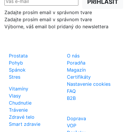
PRIHLÁSIŤ
Zadajte prosím email v správnom tvare
Zadajte prosím email v správnom tvare
Výborne, váš email bol pridaný do newslettera
Shop
Dôležité odkazy
Prostata
O nás
Pohyb
Poradňa
Spánok
Magazín
Stres
Certifikáty
Nastavenie cookies
Vitamíny
FAQ
Vlasy
B2B
Chudnutie
Trávenie
Zdravé telo
Doprava
Smart zdravie
VOP