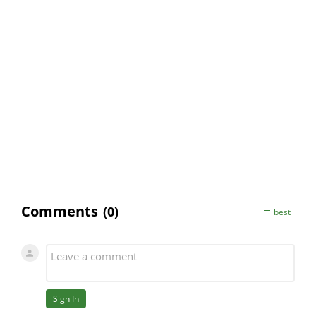
4. Čtvrtý bod je zde stěžejní: Ze tří existujících
modalit produktu Zerex je pro muže Vašeho
zralého věku přednostně určen Zerex ultragold.
Doporučené dávkování obnáší jednu tobolku
ráno a druhou večer; přičemž je možno užívat i
každodenně. S dalšími souvisejícími
podrobnostmi se prosím seznamte na blogu
„Zerex magazín“.
Václav Urbánek