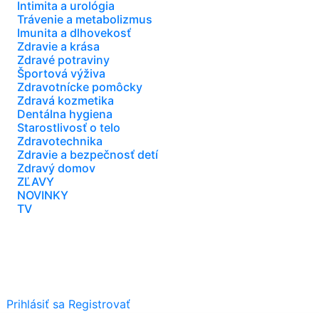
Intimita a urológia
Trávenie a metabolizmus
Imunita a dlhovekosť
Zdravie a krása
Zdravé potraviny
Športová výživa
Zdravotnícke pomôcky
Zdravá kozmetika
Dentálna hygiena
Starostlivosť o telo
Zdravotechnika
Zdravie a bezpečnosť detí
Zdravý domov
ZĽAVY
NOVINKY
TV
Prihlásiť sa
Registrovať