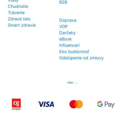
B2B
Chudnutie
Trávenie
Zdravé telo
Doprava
Smart zdravie
VOP
Darčeky
eBook
Influenceri
Eko budúcnosť
Odstúpenie od zmluvy
Kontakt
Telefón
0850 444 777
E-mail
info@izerex.sk
viac ...