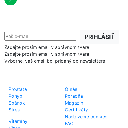
NEWSLETTER
Zľavy, akcie a novinky
prednostne na Váš e-mail.
PRIHLÁSIŤ
Zadajte prosím email v správnom tvare
Zadajte prosím email v správnom tvare
Výborne, váš email bol pridaný do newslettera
Shop
Dôležité odkazy
Prostata
O nás
Pohyb
Poradňa
Spánok
Magazín
Stres
Certifikáty
Nastavenie cookies
Vitamíny
FAQ
Vlasy