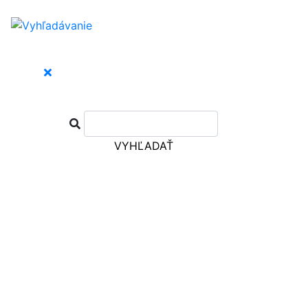
VYHĽADAŤ