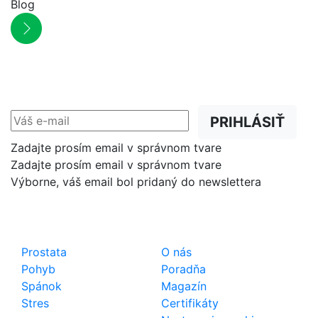
Blog
NEWSLETTER
Zľavy, akcie a novinky
prednostne na Váš e-mail.
PRIHLÁSIŤ
Zadajte prosím email v správnom tvare
Zadajte prosím email v správnom tvare
Výborne, váš email bol pridaný do newslettera
Shop
Dôležité odkazy
Prostata
O nás
Pohyb
Poradňa
Spánok
Magazín
Stres
Certifikáty