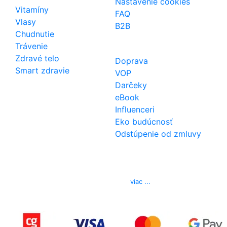
Nastavenie cookies
Vitamíny
FAQ
Vlasy
B2B
Chudnutie
Trávenie
Zdravé telo
Doprava
Smart zdravie
VOP
Darčeky
eBook
Influenceri
Eko budúcnosť
Odstúpenie od zmluvy
Kontakt
Telefón
0850 444 777
E-mail
info@izerex.sk
viac ...