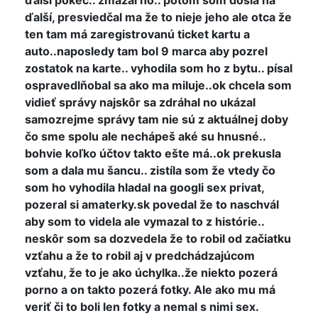
ďalší, presviedčal ma že to nieje jeho ale otca že
ten tam má zaregistrovanú ticket kartu a
auto..naposledy tam bol 9 marca aby pozrel
zostatok na karte.. vyhodila som ho z bytu.. písal
ospravedlňobal sa ako ma miluje..ok chcela som
vidieť správy najskôr sa zdráhal no ukázal
samozrejme správy tam nie sú z aktuálnej doby
čo sme spolu ale nechápeš aké su hnusné..
bohvie koľko účtov takto ešte má..ok prekusla
som a dala mu šancu.. zistíla som že vtedy čo
som ho vyhodila hladal na googli sex privat,
pozeral si amaterky.sk povedal že to naschvál
aby som to videla ale vymazal to z histórie..
neskôr som sa dozvedela že to robil od začiatku
vzťahu a že to robil aj v predchádzajúcom
vzťahu, že to je ako úchylka..že niekto pozerá
porno a on takto pozerá fotky. Ale ako mu má
veriť či to boli len fotky a nemal s nimi sex.