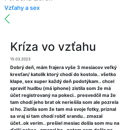
Vzťahy a sex
Kríza vo vzťahu
15.03.2023
Dobrý deň, mám frajera vyše 3 mesiacov veľký
kresťan/ katolík ktorý chodí do kostola.. všetko
klape, sex super každý deň podotýkam.. chcel
spraviť hudbu (má iphone) zistila som že má
účet registrovaný na pokeci.. presvedčil ma že
tam chodí jeho brat ok neriešila som ale pozrela
si ho. Zistíla som že tam má svoje fotky, priznal
sa vraj si tam chodí robiť srandu.. zmazal
účet..ok verím.. prešiel mesiac došla som mu na
ďalší pokec.. zmazal ho.. potom som došla na