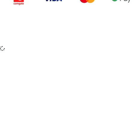
Copyright © 2015-2025 iZerex.sk Všetky práva
vyhradené.
izerex.sk
izerex.cz
izerex.hu