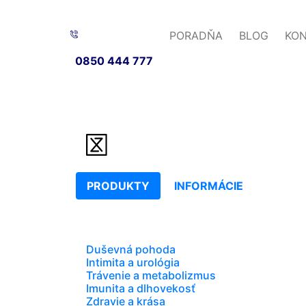
PORADŇA
BLOG
KO
0850 444 777
PRODUKTY
INFORMÁCIE
Duševná pohoda
Intimita a urológia
Trávenie a metabolizmus
Imunita a dlhovekosť
Zdravie a krása