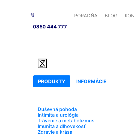
PORADŇA
BLOG
KO
0850 444 777
PRODUKTY
INFORMÁCIE
Duševná pohoda
Intimita a urológia
Trávenie a metabolizmus
Imunita a dlhovekosť
Zdravie a krása