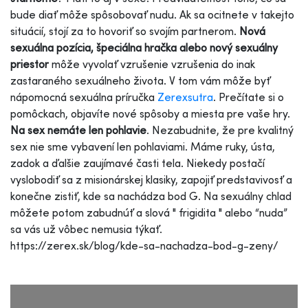
bude diať môže spôsobovať nudu. Ak sa ocitnete v takejto
situácií, stojí za to hovoriť so svojím partnerom.
Nová
sexuálna pozícia, špeciálna hračka alebo nový sexuálny
priestor
môže vyvolať vzrušenie vzrušenia do inak
zastaraného sexuálneho života. V tom vám môže byť
nápomocná sexuálna príručka
Zerexsutra
. Prečítate si o
pomôckach, objavíte nové spôsoby a miesta pre vaše hry.
Na sex nemáte len pohlavie
. Nezabudnite, že pre kvalitný
sex nie sme vybavení len pohlaviami. Máme ruky, ústa,
zadok a ďalšie zaujímavé časti tela. Niekedy postačí
vyslobodiť sa z misionárskej klasiky, zapojiť predstavivosť a
konečne zistiť, kde sa nachádza bod G. Na sexuálny chlad
môžete potom zabudnúť a slová " frigidita " alebo “nuda”
sa vás už vôbec nemusia týkať.
https://zerex.sk/blog/kde-sa-nachadza-bod-g-zeny/