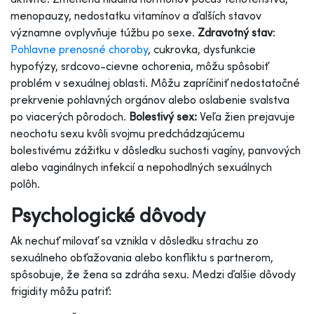
menopauzy, nedostatku vitamínov a ďalších stavov
významne ovplyvňuje túžbu po sexe.
Zdravotný stav
:
Pohlavne prenosné choroby
, cukrovka, dysfunkcie
hypofýzy, srdcovo-cievne ochorenia, môžu spôsobiť
problém v sexuálnej oblasti. Môžu zapríčiniť nedostatočné
prekrvenie pohlavných orgánov alebo oslabenie svalstva
po viacerých pôrodoch.
Bolestivý sex:
Veľa žien prejavuje
neochotu sexu kvôli svojmu predchádzajúcemu
bolestivému zážitku v dôsledku suchosti vagíny, panvových
alebo vaginálnych infekcií a nepohodlných sexuálnych
polôh.
Psychologické dôvody
Ak nechuť milovať sa vznikla v dôsledku strachu zo
sexuálneho obťažovania alebo konfliktu s partnerom,
spôsobuje, že žena sa zdráha sexu. Medzi ďalšie dôvody
frigidity môžu patriť: