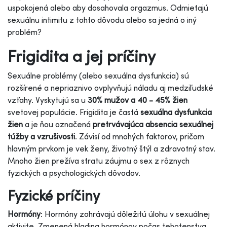
uspokojená alebo aby dosahovala orgazmus. Odmietajú
sexuálnu intimitu z tohto dôvodu alebo sa jedná o iný
problém?
Frigidita a jej príčiny
Sexuálne problémy (alebo sexuálna dysfunkcia) sú
rozšírené a nepriaznivo ovplyvňujú náladu aj medziľudské
vzťahy. Vyskytujú sa u
30% mužov a 40 - 45% žien
svetovej populácie.
Frigidita je častá
sexuálna dysfunkcia
žien
a je ňou označená
pretrvávajúca absencia sexuálnej
túžby a vzrušivosti
. Závisí od mnohých faktorov, pričom
hlavným prvkom je vek ženy, životný štýl a zdravotný stav.
Mnoho žien prežíva stratu záujmu o sex z rôznych
fyzických a psychologických dôvodov.
Fyzické príčiny
Hormóny
: Hormóny zohrávajú dôležitú úlohu v sexuálnej
aktivite. Zmenená hladina hormónov počas tehotenstva,