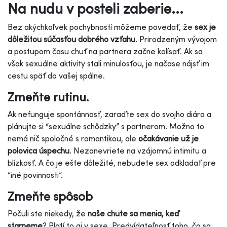
Na nudu v posteli zaberie...
Bez akýchkoľvek pochybností môžeme povedať, že
sex je
dôležitou súčasťou dobrého vzťahu
. Prirodzeným vývojom
a postupom času chuť na partnera začne kolísať. Ak sa
však sexuálne aktivity stali minulosťou, je načase nájsť im
cestu späť do vašej spálne.
Zmeňte rutinu.
Ak nefunguje spontánnosť, zaraďte sex do svojho diára a
plánujte si “sexuálne schôdzky” s partnerom. Možno to
nemá nič spoločné s romantikou, ale
očakávanie už je
polovica úspechu
. Nezanevriete na vzájomnú intimitu a
blízkosť. A čo je ešte dôležité, nebudete sex odkladať pre
“iné povinnosti”.
Zmeňte spôsob
Počuli ste niekedy, že
naše chute sa menia, keď
starneme
? Platí to aj v sexe. Predvídateľnosť toho, čo sa