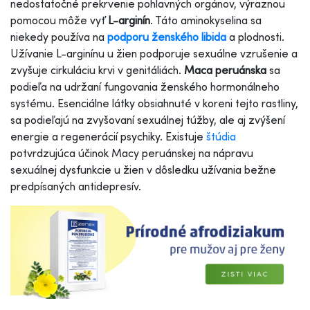
nedostatočné prekrvenie pohlavných orgánov, výraznou
pomocou môže vyť
L-arginín
. Táto aminokyselina sa
niekedy používa na
podporu ženského libida
a plodnosti.
Užívanie L-arginínu u žien podporuje sexuálne vzrušenie a
zvyšuje cirkuláciu krvi v genitáliách.
Maca peruánska
sa
podieľa na udržaní fungovania ženského hormonálneho
systému. Esenciálne látky obsiahnuté v koreni tejto rastliny,
sa podieľajú na zvyšovaní sexuálnej túžby, ale aj zvýšení
energie a regenerácií psychiky.
Existuje
štúdia
potvrdzujúca účinok Macy peruánskej na nápravu
sexuálnej dysfunkcie u žien v dôsledku užívania bežne
predpísaných antidepresív.