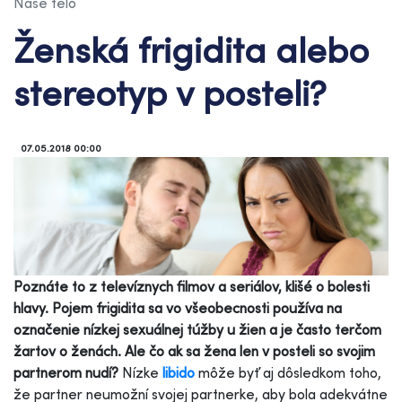
Naše telo
Ženská frigidita alebo
stereotyp v posteli?
07.05.2018 00:00
Poznáte to z televíznych filmov a seriálov, klišé o bolesti
hlavy. Pojem frigidita sa vo všeobecnosti používa na
označenie nízkej sexuálnej túžby u žien a je často terčom
žartov o ženách. Ale čo ak sa žena len v posteli so svojim
partnerom nudí?
Nízke
libido
môže byť aj dôsledkom toho,
že partner neumožní svojej partnerke, aby bola adekvátne