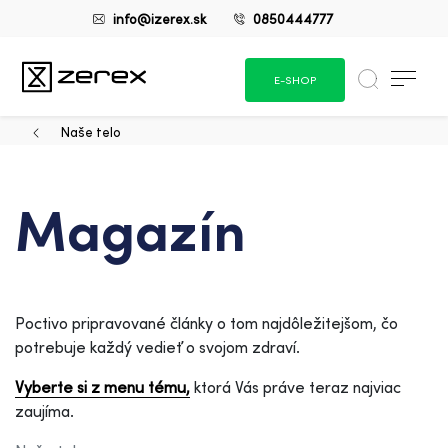
info@izerex.sk
0850444777
E-SHOP
Naše telo
Magazín
Poctivo pripravované články o tom najdôležitejšom, čo
potrebuje každý vedieť o svojom zdraví.
Vyberte si z menu tému,
ktorá Vás práve teraz najviac
zaujíma.