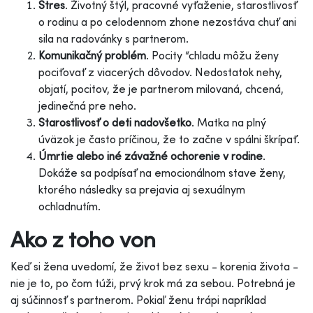
Stres
. Životný štýl, pracovné vyťaženie, starostlivosť
o rodinu a po celodennom zhone nezostáva chuť ani
sila na radovánky s partnerom.
Komunikačný problém
. Pocity “chladu môžu ženy
pociťovať z viacerých dôvodov. Nedostatok nehy,
objatí, pocitov, že je partnerom milovaná, chcená,
jedinečná pre neho.
Starostlivosť o deti nadovšetko
. Matka na plný
úväzok je často príčinou, že to začne v spálni škrípať.
Úmrtie alebo iné závažné ochorenie v rodine
.
Dokáže sa podpísať na emocionálnom stave ženy,
ktorého následky sa prejavia aj sexuálnym
ochladnutím.
Ako z toho von
Keď si žena uvedomí, že život bez sexu - korenia života -
nie je to, po čom túži, prvý krok má za sebou. Potrebná je
aj súčinnosť s partnerom.
Pokiaľ ženu trápi napríklad