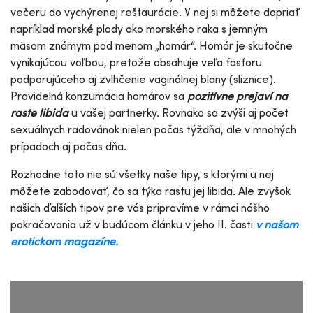
večeru do vychýrenej reštaurácie. V nej si môžete dopriať
napríklad morské plody ako morského raka s jemným
mäsom známym pod menom „homár“. Homár je skutočne
vynikajúcou voľbou, pretože obsahuje veľa fosforu
podporujúceho aj zvlhčenie vaginálnej blany (sliznice).
Pravidelná konzumácia homárov sa
pozitívne prejaví na
raste libida
u vašej partnerky. Rovnako sa zvýši aj počet
sexuálnych radovánok nielen počas týždňa, ale v mnohých
prípadoch aj počas dňa.
Rozhodne toto nie sú všetky naše tipy, s ktorými u nej
môžete zabodovať, čo sa týka rastu jej libida. Ale zvyšok
našich ďalších tipov pre vás pripravíme v rámci nášho
pokračovania už v budúcom článku v jeho II. časti
v našom
erotickom magazíne.