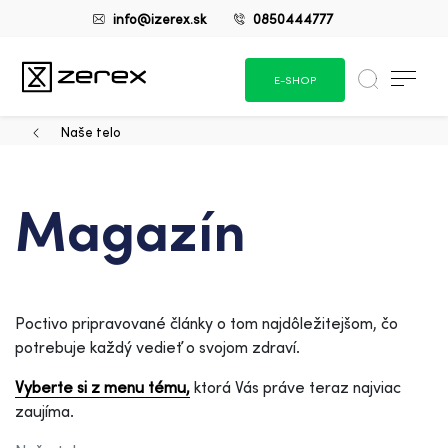
info@izerex.sk
0850444777
E-SHOP
Naše telo
Magazín
Poctivo pripravované články o tom najdôležitejšom, čo
potrebuje každý vedieť o svojom zdraví.
Vyberte si z menu tému,
ktorá Vás práve teraz najviac
zaujíma.