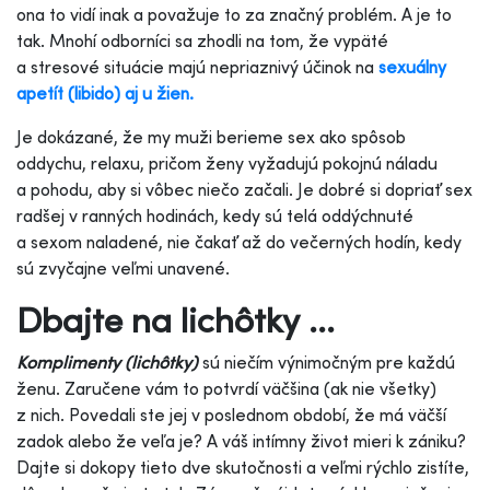
ona to vidí inak a považuje to za značný problém. A je to
tak. Mnohí odborníci sa zhodli na tom, že vypäté
a stresové situácie majú nepriaznivý účinok na
sexuálny
apetít (libido)
aj u žien.
Je dokázané, že my muži berieme sex ako spôsob
oddychu, relaxu, pričom ženy vyžadujú pokojnú náladu
a pohodu, aby si vôbec niečo začali. Je dobré si dopriať sex
radšej v ranných hodinách, kedy sú telá oddýchnuté
a sexom naladené, nie čakať až do večerných hodín, kedy
sú zvyčajne veľmi unavené.
Dbajte na lichôtky ...
Komplimenty (lichôtky)
sú niečím výnimočným pre každú
ženu. Zaručene vám to potvrdí väčšina (ak nie všetky)
z nich. Povedali ste jej v poslednom období, že má väčší
zadok alebo že veľa je? A váš intímny život mieri k zániku?
Dajte si dokopy tieto dve skutočnosti a veľmi rýchlo zistíte,