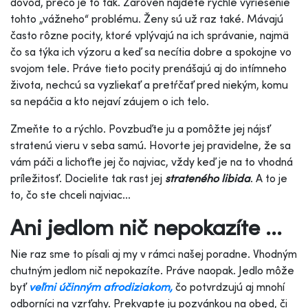
dôvod, prečo je to tak. Zároveň nájdete rýchle vyriešenie
tohto „vážneho“ problému. Ženy sú už raz také. Mávajú
často rôzne pocity, ktoré vplývajú na ich správanie, najmä
čo sa týka ich výzoru a keď sa necítia dobre a spokojne vo
svojom tele. Práve tieto pocity prenášajú aj do intímneho
života, nechcú sa vyzliekať a pretŕčať pred niekým, komu
sa nepáčia a kto nejaví záujem o ich telo.
Zmeňte to a rýchlo. Povzbuďte ju a pomôžte jej nájsť
stratenú vieru v seba samú. Hovorte jej pravidelne, že sa
vám páči a lichoťte jej čo najviac, vždy keď je na to vhodná
príležitosť. Docielite tak rast jej
strateného libida
. A to je
to, čo ste chceli najviac...
Ani jedlom nič nepokazíte ...
Nie raz sme to písali aj my v rámci našej poradne. Vhodným
chutným jedlom nič nepokazíte. Práve naopak. Jedlo môže
byť
veľmi účinným afrodiziakom,
čo potvrdzujú aj mnohí
odborníci na vzrťahy. Prekvapte ju pozvánkou na obed, či