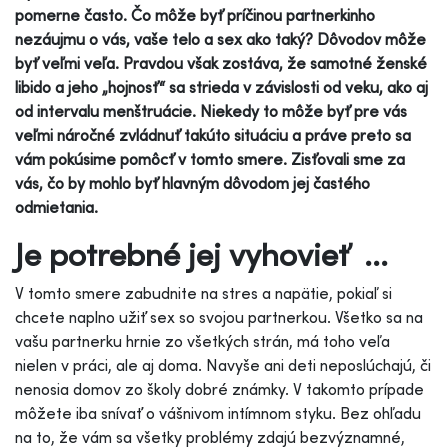
pomerne často. Čo môže byť príčinou partnerkinho
nezáujmu o vás, vaše telo a sex ako taký? Dôvodov môže
byť veľmi veľa. Pravdou však zostáva, že samotné ženské
libido a jeho „hojnosť“ sa strieda v závislosti od veku, ako aj
od intervalu menštruácie. Niekedy to môže byť pre vás
veľmi náročné zvládnuť takúto situáciu a práve preto sa
vám pokúsime pomôcť v tomto smere. Zisťovali sme za
vás, čo by mohlo byť hlavným dôvodom jej častého
odmietania.
Je potrebné jej vyhovieť ...
V tomto smere zabudnite na stres a napätie, pokiaľ si
chcete naplno užiť sex so svojou partnerkou. Všetko sa na
vašu partnerku hrnie zo všetkých strán, má toho veľa
nielen v práci, ale aj doma. Navyše ani deti neposlúchajú, či
nenosia domov zo školy dobré známky. V takomto prípade
môžete iba snívať o vášnivom intímnom styku. Bez ohľadu
na to, že vám sa všetky problémy zdajú bezvýznamné,