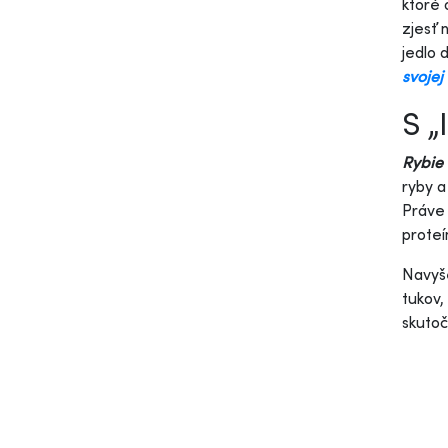
ktoré 
zjesť 
jedlo 
svojej
S „
Rybie
ryby a
Práv
proteí
Navyš
tukov,
skutoč