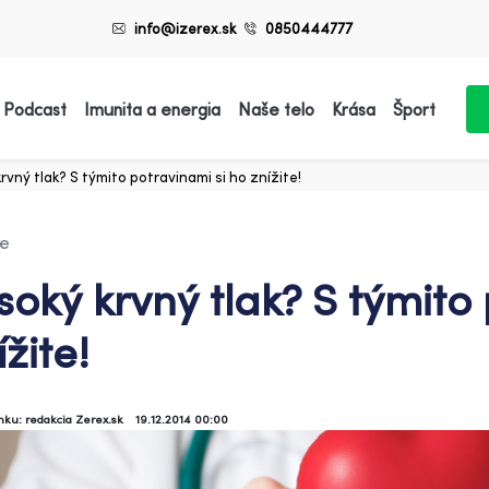
info@izerex.sk
0850444777
 Podcast
Imunita a energia
Naše telo
Krása
Šport
rvný tlak? S týmito potravinami si ho znížite!
ie
soký krvný tlak? S týmito
ížite!
ánku: redakcia Zerex.sk
19.12.2014 00:00