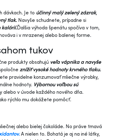
h dávkach. Je to
účinný malý zelený zázrak
,
ný tlak.
Navyše schudnete, prípadne si
kalórií.
Ďalšia výhoda špenátu spočíva v tom,
hováva i v mrazenej alebo balenej forme.
bsahom tukov
ečne produkty obsahujú
veľa vápnika a navyše
 spoločne
znížiť vysoké hodnoty krvného tlaku.
ete pravidelne konzumovať mliečne výrobky,
timálne hodnoty.
Výbornou voľbou sú
aty alebo v úvode každého nového dňa.
a ako rýchlo mu dokážete pomôcť.
iečnej alebo bielej čokoláde. No práve tmavá
xidantov.
A nielen to. Bohatá je aj na iné látky,