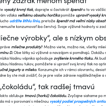
lený zázrak menom špenát
te
vysoký krvný tlak
, doprajte si častokrát
špenát
a to vo väčšíc
 vám vďaka
veľkému obsahu horčíka
pomôže
upraviť vysoký krv
ducho
udržíte štíhlu líniu,
pretože
špenát má veľmi nízky obsah 
nemusíte konzumovať iba čerstvý. Svoje výživné hodnoty si zac
iečne výrobky“, ale s nízkym o
 práve
mliečne produkty
? Možno viete, možno nie, všetky mli
amínu D.
Obe látky sú výživné a navzájom si pomáhajú. Dokážu
nízka hladinu vápnika spôsobuje
zvýšenie krvného tlaku.
Ak bud
nízkou hladinou tukov, pomôžete si upraviť svoj krvný tlak na op
učné jogurty a mlieko
. Konzumujte ich v rámci olovrantu, desi
ne by ste mali zvážiť, čo je pre vaše zdravie najdôležitejšie 
„čokoládu“, tak radšej tmavú
lokto obľubuje
tmavú (horkú) čokoládu.
Zvyčajne siahame po ml
da má v porovnaní s mliečnou
vysoký podiel prospešných antio