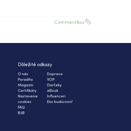
Dôležité odkazy
O nás
Doprava
Poradňa
VOP
Magazín
Darčeky
Certifikáty
eBook
Nastavenie
Influenceri
cookies
Eko budúcnosť
FAQ
B2B