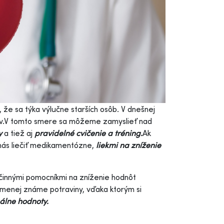
í, že sa týka výlučne starších osôb. V dnešnej
ov.V tomto smere sa môžeme zamyslieť nad
y
a tiež aj
pravidelné cvičenie a tréning.
Ak
 nás liečiť medikamentózne,
liekmi na zníženie
účinnými pomocníkmi na zníženie hodnôt
 menej známe potraviny, vďaka ktorým si
álne hodnoty.