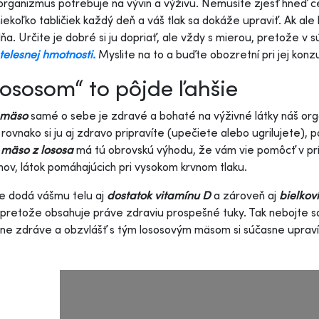
organizmus potrebuje na vývin a výživu. Nemusíte zjesť hneď 
niekoľko tabličiek každý deň a váš tlak sa dokáže upraviť. Ak al
dňa. Určite je dobré si ju dopriať, ale vždy s mierou, pretože v s
 telesnej hmotnosti.
Myslite na to a buďte obozretní pri jej konz
lososom“ to pôjde ľahšie
 mäso
samé o sebe je zdravé a bohaté na výživné látky náš orga
 rovnako si ju aj zdravo pripravíte (upečiete alebo ugrilujete)
e
mäso z lososa
má tú obrovskú výhodu, že vám vie pomôcť v pr
nov, látok pomáhajúcich pri vysokom krvnom tlaku.
e dodá vášmu telu aj
dostatok vitamínu D
a zároveň aj
bielkoví
 pretože obsahuje práve zdraviu prospešné tuky. Tak nebojte s
ne zdráve a obzvlášť s tým lososovým mäsom si súčasne upravíte