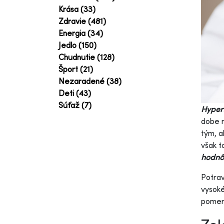
Krása (33)
Zdravie (481)
Energia (34)
Jedlo (150)
Chudnutie (128)
Šport (21)
Nezaradené (38)
Deti (43)
Súťaž (7)
Hyper
dobe
tým, a
však t
hodnôt
Potrav
vysoké
pomern