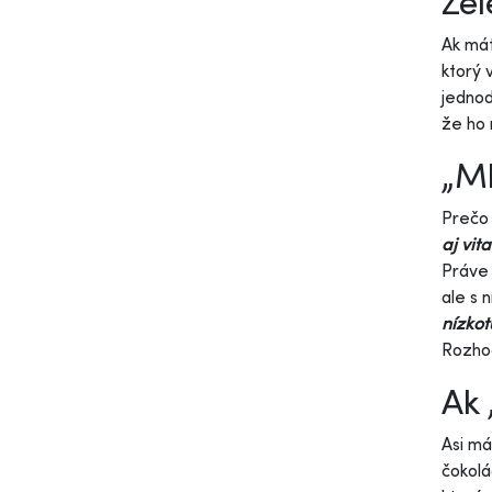
Ze
Ak má
ktorý
jedno
že ho 
„Ml
Prečo
aj vit
Práve 
ale s 
nízkot
Rozhod
Ak 
Asi má
čokolá