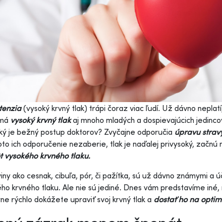
tenzia
(vysoký krvný tlak) trápi čoraz viac ľudí. Už dávno neplat
 má
v
ysoký krvný tlak
aj mnoho mladých a dospievajúcich jedinc
ký je bežný postup doktorov? Zvyčajne odporučia
úpravu strav
oto ich odporučenie nezaberie, tlak je naďalej privysoký, začnú
 vysokého krvného tlaku.
iny ako cesnak, cibuľa, pór, či pažítka, sú už dávno známymi a 
ho krvného tlaku. Ale nie sú jediné. Dnes vám predstavíme iné,
e rýchlo dokážete upraviť svoj krvný tlak a
dostať ho na optim