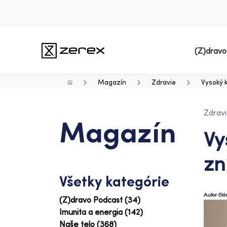
(Z)dravo
Magazín
Zdravie
Vysoký k
Zdrav
Magazín
Vy
zn
Všetky kategórie
Autor čl
(Z)dravo Podcast (34)
Imunita a energia (142)
Naše telo (368)