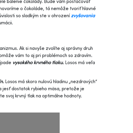
celé balenie čokolády. Bude vám postačovať
e hovoríme o čokoláde, tá nemôže tvoriť hlavné
úvislosti so sladkým ste v ohrození
zvyšovania
umácii.
nizmus. Ak si navyše zvolíte aj správny druh
, pomôže vám to aj pri problémoch so zdravím.
ípade
vysokého krvného tlaku.
Losos má veľa
n.
Losos má skoro nulovú hladinu „nezdravých“
a jesť dostatok rybieho mäsa, pretože je
 svoj krvný tlak na optimálne hodnoty.