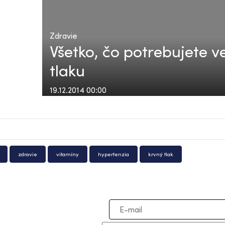
Zdravie
Všetko, čo potrebujete v
tlaku
19.12.2014 00:00
zdravie
vitamíny
hypertenzia
krvný tlak