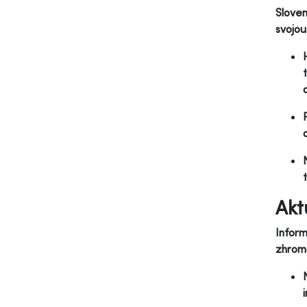
Sloven
svojou
Akt
Inform
zhroma