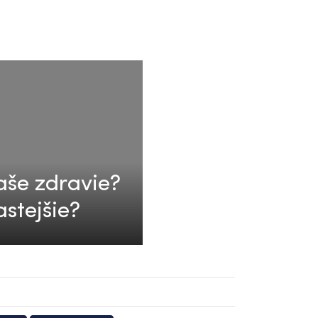
aše zdravie?
astejšie?