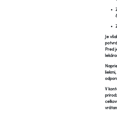
Je vša
potvr
Pred j
lekáro
Naprie
liekmi
odporú
V kont
prirod
celkov
vrátan