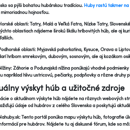
sko sa pýši bohatou hubárskou tradíciou.
Huby rastú takmer na
 mimoriadnou hojnosťou.
Horské oblasti: Tatry, Malá a Veľká Fatra, Nízke Tatry, Slovens
týchto oblastiach nájdeme širokú škálu hríbovitých húb, ale aj k
ďalších.
Podhorské oblasti: Myjavská pahorkatina, Kysuce, Orava a Liptov
darí hríbom smrekovým, dubovým, sosnovým, ale aj kozákom os
Nížiny: Záhorie a Podunajská nížina ponúkajú vhodné podmienky 
tu napríklad hlivu ustricovú, pečiarky, podpňovky a rôzne druhy p
uálny výskyt húb a užitočné zdroje
ácie o aktuálnom výskyte húb nájdete na rôznych webových strá
žďujú údaje od hubárov z celého Slovenska a poskytujú aktuáln
Nahuby.sk: Tento portál ponúka mapu výskytu húb, fotografie úl
informácií pre hubárov. Nájdete tu aj diskusné fórum, kde sa mô