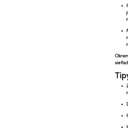
Okrem 
sieťac
Tip