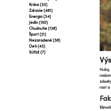
Krása (33)
Zdravie (481)
Energia (34)
Jedlo (150)
Chudnutie (128)
Šport (21)
Nezaradené (38)
Deti (43)
Súťaž (7)
Výs
Huby, 
radom 
zásahy
rast a
Fak
Klimat