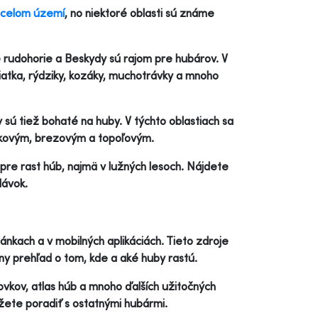
 celom území
, no niektoré oblasti sú známe
ké rudohorie a Beskydy sú rajom pre hubárov. V
uriatka, rýdziky, kozáky, muchotrávky a mnoho
 sú tiež bohaté na huby. V týchto oblastiach sa
ikovým, brezovým a topoľovým.
pre rast húb, najmä v lužných lesoch. Nájdete
lávok.
nkach a v mobilných aplikáciách. Tieto zdroje
y prehľad o tom, kde a aké huby rastú.
ovkov, atlas húb a mnoho ďalších užitočných
žete poradiť s ostatnými hubármi.