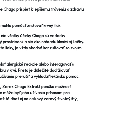
e Chaga prispieť k lepšiemu tráveniu a zdraviu
 mohla pomôcť znižovať krvný tlak.
 a nie všetky účinky Chaga sú vedecky
prostriedok a nie ako náhradu klasickej liečby.
e lieky, je vždy vhodné konzultovať so svojím
lať alergické reakcie alebo interagovať s
ukru v krvi. Preto je dôležité dodržiavať
žívanie prerušiť a vyhľadať lekársku pomoc.
nu, Zerex Chaga Extrakt ponúka možnosť
m môže byť jeho užívanie prínosom pre
žité dbať aj na celkový zdravý životný štýl,