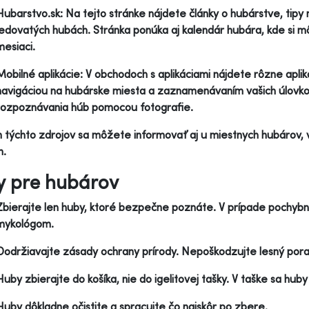
Hubarstvo.sk: Na tejto stránke nájdete články o hubárstve, tipy
jedovatých hubách. Stránka ponúka aj kalendár hubára, kde si m
mesiaci.
Mobilné aplikácie: V obchodoch s aplikáciami nájdete rôzne aplik
navigáciou na hubárske miesta a zaznamenávaním vašich úlovkov.
rozpoznávania húb pomocou fotografie.
týchto zdrojov sa môžete informovať aj u miestnych hubárov, v
h.
y pre hubárov
Zbierajte len huby, ktoré bezpečne poznáte. V prípade pochyb
mykológom.
Dodržiavajte zásady ochrany prírody. Nepoškodzujte lesný pora
Huby zbierajte do košíka, nie do igelitovej tašky. V taške sa hu
Huby dôkladne očistite a spracujte čo najskôr po zbere.