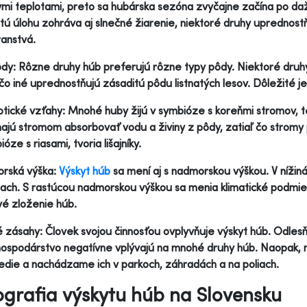
mi teplotami, preto sa hubárska sezóna zvyčajne začína po daž
tú úlohu zohráva aj slnečné žiarenie, niektoré druhy uprednostň
ranstvá.
dy: Rôzne druhy húb preferujú rôzne typy pôdy. Niektoré druhy r
 čo iné uprednostňujú zásaditú pôdu listnatých lesov. Dôležité j
tické vzťahy: Mnohé huby žijú v symbióze s koreňmi stromov, 
jú stromom absorbovať vodu a živiny z pôdy, zatiaľ čo stromy p
óze s riasami, tvoria lišajníky.
rská výška:
Výskyt húb
sa mení aj s nadmorskou výškou. V nížin
iach. S rastúcou nadmorskou výškou sa menia klimatické podmien
é zloženie húb.
 zásahy: Človek svojou činnosťou ovplyvňuje výskyt húb. Odlesň
ospodárstvo negatívne vplývajú na mnohé druhy húb. Naopak, n
edie a nachádzame ich v parkoch, záhradách a na poliach.
grafia výskytu húb na Slovensku