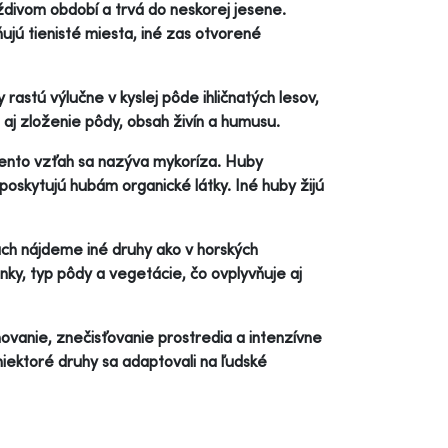
divom období a trvá do neskorej jesene.
ujú tienisté miesta, iné zas otvorené
astú výlučne v kyslej pôde ihličnatých lesov,
e aj zloženie pôdy, obsah živín a humusu.
tento vzťah sa nazýva mykoríza. Huby
oskytujú hubám organické látky. Iné huby žijú
ách nájdeme iné druhy ako v horských
ky, typ pôdy a vegetácie, čo ovplyvňuje aj
ovanie, znečisťovanie prostredia a intenzívne
iektoré druhy sa adaptovali na ľudské