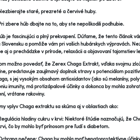
Nezbierajte staré, prezreté a červivé huby.
Pri zbere húb dbajte na to, aby ste nepoškodili podhubie.
úb je fascinujúci a plný prekvapení. Dúfame, že tento článok v
 Slovensku a pomôže vám pri vašich hubárskych výpravách. Nez
le aj o prechádzke v prírode, relaxácii a objavovaní tajomstiev l
m možno povedať, že Zerex Chaga Extrakt, vďaka svojmu zložen
ne, predstavuje zaujímavý doplnok stravy s potenciálom pozitív
ga, s jej vysokým obsahom antioxidantov (ako sú melaníny, poly
eniu imunity, má protizápalové účinky a dokonca by mohla zohrať 
ní, vrátane rakoviny.
vny vplyv Chaga extraktu sa skúma aj v oblastiach ako:
Regulácia hladiny cukru v krvi: Niektoré štúdie naznačujú, že C
krvi, čo by mohlo byť prínosom pre ľudí s diabetom.
Ochrana pečene: Chaga by mohla mať hepatoprotektívne účinky