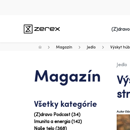
(Z)dravo
Magazín
Jedlo
Výskyt húb
Jedlo
Magazín
Vý
st
Všetky kategórie
Autor čl
(Z)dravo Podcast (34)
Imunita a energia (142)
Naše telo (368)