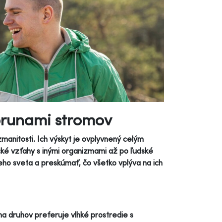
korunami stromov
manitosti. Ich výskyt je ovplyvnený celým
cké vzťahy s inými organizmami až po ľudské
eho sveta a preskúmať, čo všetko vplýva na ich
ina druhov preferuje vlhké prostredie s