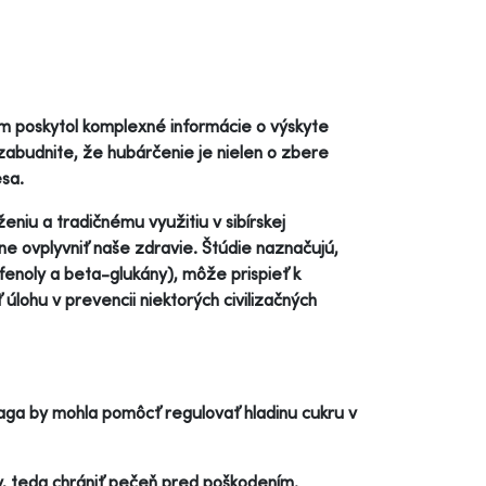
ám poskytol komplexné informácie o výskyte
abudnite, že hubárčenie je nielen o zbere
esa.
iu a tradičnému využitiu v sibírskej
ne ovplyvniť naše zdravie. Štúdie naznačujú,
fenoly a beta-glukány), môže prispieť k
úlohu v prevencii niektorých civilizačných
haga by mohla pomôcť regulovať hladinu cukru v
, teda chrániť pečeň pred poškodením.