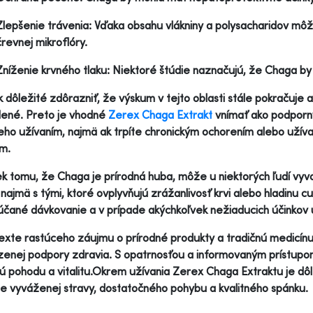
Zlepšenie trávenia: Vďaka obsahu vlákniny a polysacharidov môž
črevnej mikroflóry.
Zníženie krvného tlaku: Niektoré štúdie naznačujú, že Chaga by
k dôležité zdôrazniť, že výskum v tejto oblasti stále pokračuje
dené. Preto je vhodné
Zerex Chaga Extrakt
vnímať ako podporný 
eho užívaním, najmä ak trpíte chronickým ochorením alebo užívat
m.
k tomu, že Chaga je prírodná huba, môže u niektorých ľudí vyvo
, najmä s tými, ktoré ovplyvňujú zrážanlivosť krvi alebo hladinu c
čané dávkovanie a v prípade akýchkoľvek nežiaducich účinkov u
exte rastúceho záujmu o prírodné produkty a tradičnú medicí
zenej podpory zdravia. S opatrnosťou a informovaným prístupo
ú pohodu a vitalitu.Okrem užívania Zerex Chaga Extraktu je dôle
e vyváženej stravy, dostatočného pohybu a kvalitného spánku.