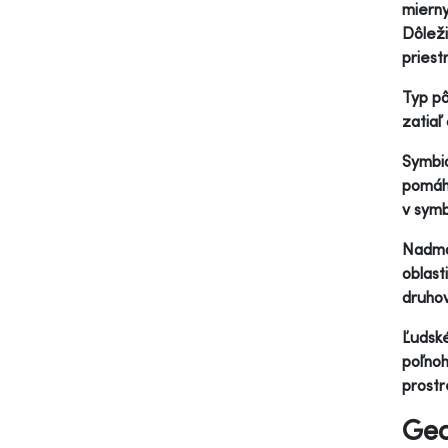
mierny
Dôleži
priest
Typ pô
zatiaľ
Symbio
pomáha
v symbi
Nadmo
oblast
druhov
Ľudské
poľnoh
prostr
Geo