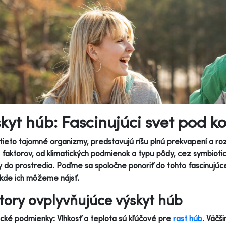
kyt húb: Fascinujúci svet pod 
tieto tajomné organizmy, predstavujú ríšu plnú prekvapení a roz
faktorov, od klimatických podmienok a typu pôdy, cez symbioti
 do prostredia. Poďme sa spoločne ponoriť do tohto fascinujúc
 kde ich môžeme nájsť.
tory ovplyvňujúce výskyt húb
ické podmienky: Vlhkosť a teplota sú kľúčové pre
rast húb
. Väčš