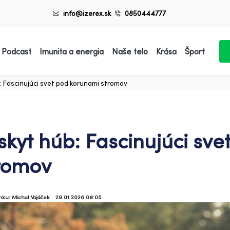
info@izerex.sk
0850444777
 Podcast
Imunita a energia
Naše telo
Krása
Šport
: Fascinujúci svet pod korunami stromov
skyt húb: Fascinujúci sv
romov
ánku: Michal Vojáček
29.01.2026 08:05