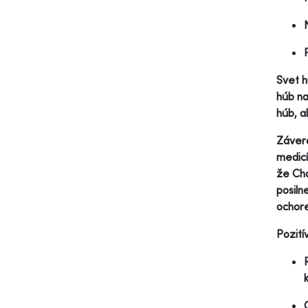
Svet h
húb na
húb, a
Závero
medicí
že Cha
posiln
ochore
Pozití