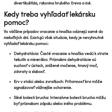
divertikulitída, rakovina hrubého čreva a iné.
Kedy treba vyhľadať lekársku
pomoc?
Vo väčšine prípadov vracanie a hnačka odznejú samé do
niekoľkých dní. Existujú však situácie, kedy je nevyhnutné
vyhľadať lekársku pomoc:
Dehydratácia: Časté vracanie a hnačka vedú k strate
tekutín a minerálov. Príznakmi dehydratácie sú
suchosť v ústach, znížené močenie, tmavý moč,
závraty a slabosť.
Krv v stolici alebo zvratkoch: Prítomnosť krvi môže
signalizovať vážnejšie ochorenie.
Silné bolesti brucha: Intenzívne bolesti brucha môžu
byť príznakom zápalu alebo iného problému.