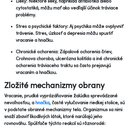
Lieky: Niektoré lieky, napríklad antibiotiká alebo
cytostatiká, môžu mať ako vedľajší účinok tráviace
problémy.
Stres a psychické faktory: Aj psychika môže ovplyvniť
trávenie. Stres, úzkosť a depresia môžu spustiť
vracanie a hnačku.
Chronické ochorenia: Zápalové ochorenia čriev,
Crohnova choroba, ulcerózna kolitída a iné chronické
ochorenia tráviaceho traktu sa často prejavujú
vracaním a hnačkou.
Zložité mechanizmy obrany
Vracanie, prudké vyprázdňovanie žalúdka sprevádzané
nevoľnosťou, a
hnačka
, časté vylučovanie riedkej stolice, sú
v podstate obranné mechanizmy tela. Organizmus sa nimi
snaží zbaviť škodlivých látok, ktoré narúšajú jeho
rovnováhu. Spúšťače týchto reakcií sú rôznorodé: