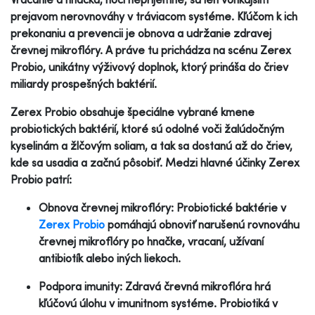
prejavom nerovnováhy v tráviacom systéme. Kľúčom k ich
prekonaniu a prevencii je obnova a udržanie zdravej
črevnej mikroflóry. A práve tu prichádza na scénu Zerex
Probio, unikátny výživový doplnok, ktorý prináša do čriev
miliardy prospešných baktérií.
Zerex Probio obsahuje špeciálne vybrané kmene
probiotických baktérií, ktoré sú odolné voči žalúdočným
kyselinám a žlčovým soliam, a tak sa dostanú až do čriev,
kde sa usadia a začnú pôsobiť. Medzi hlavné účinky Zerex
Probio patrí:
Obnova črevnej mikroflóry: Probiotické baktérie v
Zerex Probio
pomáhajú obnoviť narušenú rovnováhu
črevnej mikroflóry po hnačke, vracaní, užívaní
antibiotík alebo iných liekoch.
Podpora imunity: Zdravá črevná mikroflóra hrá
kľúčovú úlohu v imunitnom systéme. Probiotiká v