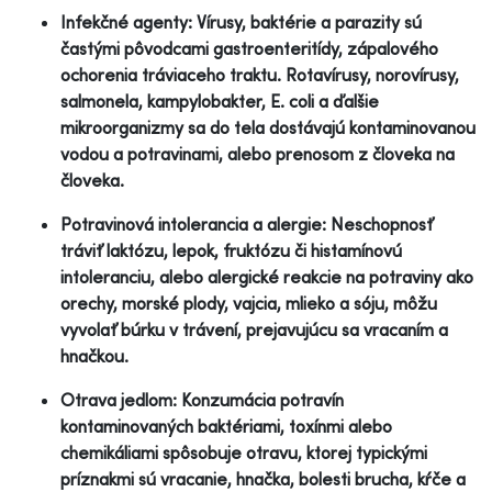
Infekčné agenty: Vírusy, baktérie a parazity sú
častými pôvodcami gastroenteritídy, zápalového
ochorenia tráviaceho traktu. Rotavírusy, norovírusy,
salmonela, kampylobakter, E. coli a ďalšie
mikroorganizmy sa do tela dostávajú kontaminovanou
vodou a potravinami, alebo prenosom z človeka na
človeka.
Potravinová intolerancia a alergie: Neschopnosť
tráviť laktózu, lepok, fruktózu či histamínovú
intoleranciu, alebo alergické reakcie na potraviny ako
orechy, morské plody, vajcia, mlieko a sóju, môžu
vyvolať búrku v trávení, prejavujúcu sa vracaním a
hnačkou.
Otrava jedlom: Konzumácia potravín
kontaminovaných baktériami, toxínmi alebo
chemikáliami spôsobuje otravu, ktorej typickými
príznakmi sú vracanie, hnačka, bolesti brucha, kŕče a