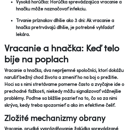
Vysoká horúčka: Horúčka sprevádzajúca vracanie a
hnačku môže naznačovať infekciu.
Trvanie príznakov dlhšie ako 3 dni: Ak vracanie a
hnačka pretrvávajú dlhšie, je potrebné vyhľadať
lekára.
Vracanie a hnačka: Keď telo
bije na poplach
Vracanie a hnačka, dva nepríjemné spoločníci, ktorí dokážu
narušiť bežný chod života a zmeniť ho na boj o prežitie.
Hoci sa s nimi stretávame pomerne často a zvyčajne ide o
prechodné ťažkosti, niekedy môžu signalizovať vážnejšie
problémy. Poďme sa bližšie pozrieť na to, čo sa za nimi
skrýva, kedy treba spozornieť a ako im efektívne čeliť.
Zložité mechanizmy obrany
Vracanie, prudké vyprázdňovanie žalúdka sprevádzané