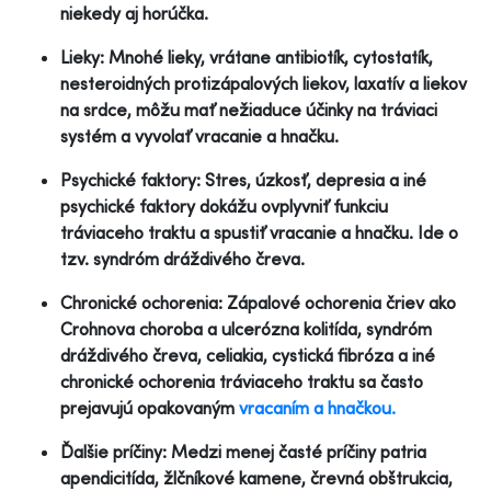
niekedy aj horúčka.
Lieky: Mnohé lieky, vrátane antibiotík, cytostatík,
nesteroidných protizápalových liekov, laxatív a liekov
na srdce, môžu mať nežiaduce účinky na tráviaci
systém a vyvolať vracanie a hnačku.
Psychické faktory: Stres, úzkosť, depresia a iné
psychické faktory dokážu ovplyvniť funkciu
tráviaceho traktu a spustiť vracanie a hnačku. Ide o
tzv. syndróm dráždivého čreva.
Chronické ochorenia: Zápalové ochorenia čriev ako
Crohnova choroba a ulcerózna kolitída, syndróm
dráždivého čreva, celiakia, cystická fibróza a iné
chronické ochorenia tráviaceho traktu sa často
prejavujú opakovaným
vracaním a hnačkou.
Ďalšie príčiny: Medzi menej časté príčiny patria
apendicitída, žlčníkové kamene, črevná obštrukcia,