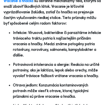
Vracanie a hnačka
sú obranné mechanizmy tela, ktorými sa
snaží zbaviť škodlivých látok. Vracanie je kŕčovité
vyprázdňovanie žalúdka, zatiaľ čo hnačka sa prejavuje
častým vylučovaním riedkej stolice. Tieto príznaky môžu
byť spôsobené celým radom faktorov:
Infekcie: Vírusové, bakteriálne či parazitárne infekcie
tráviaceho traktu patria k najčastejším príčinám
vracania a hnačky. Medzi známe patogény patria
rotavírusy, norovírusy, salmonela, kampylobakter a
ďalšie.
Potravinová intolerancia a alergie: Reakcia na určité
potraviny, ako je laktóza, lepok alebo orechy, môže
vyvolať tráviace ťažkosti vrátane vracania a hnačky.
Otrava jedlom: Konzumácia kontaminovaných
potravín môže viesť k otrave, ktorej typickými
príznakmi sú práve vracanie a hnačka.