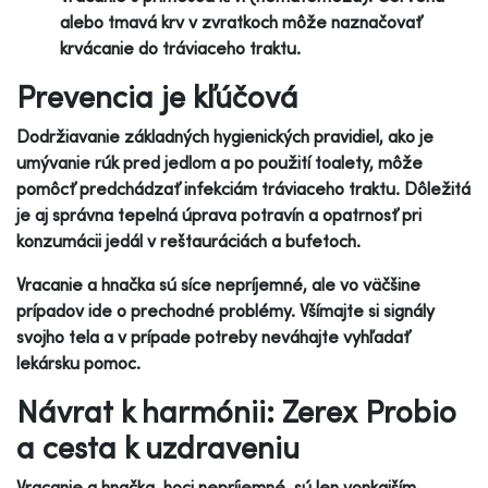
alebo tmavá krv v zvratkoch môže naznačovať
krvácanie do tráviaceho traktu.
Prevencia je kľúčová
Dodržiavanie základných hygienických pravidiel, ako je
umývanie rúk pred jedlom a po použití toalety, môže
pomôcť predchádzať infekciám tráviaceho traktu. Dôležitá
je aj správna tepelná úprava potravín a opatrnosť pri
konzumácii jedál v reštauráciách a bufetoch.
Vracanie a hnačka sú síce nepríjemné, ale vo väčšine
prípadov ide o prechodné problémy. Všímajte si signály
svojho tela a v prípade potreby neváhajte vyhľadať
lekársku pomoc.
Návrat k harmónii: Zerex Probio
a cesta k uzdraveniu
Vracanie a hnačka, hoci nepríjemné, sú len vonkajším