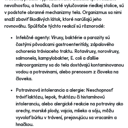
nevoľnosťou, a hnačka, časté vylučovanie riedkej stolice, sú
v podstate obranné mechanizmy tela. Organizmus sa nimi
snaží zbaviť škodlivých látok, ktoré narúšajú jeho
rovnováhu. Spúšťače týchto reakcií sú rôznorodé:
Infekčné agenty: Vírusy, baktérie a parazity sú
častými pôvodcami gastroenteritídy, zápalového
ochorenia tráviaceho traktu. Rotavírusy, norovírusy,
salmonela, kampylobakter, E. coli a ďalšie
mikroorganizmy sa do tela dostávajú kontaminovanou
vodou a potravinami, alebo prenosom z človeka na
človeka.
Potravinová intolerancia a alergie: Neschopnosť
tráviť laktózu, lepok, fruktózu či histamínovú
intoleranciu, alebo alergické reakcie na potraviny ako
orechy, morské plody, vajcia, mlieko a sóju, môžu
vyvolať búrku v trávení, prejavujúcu sa vracaním a
hnačkou.