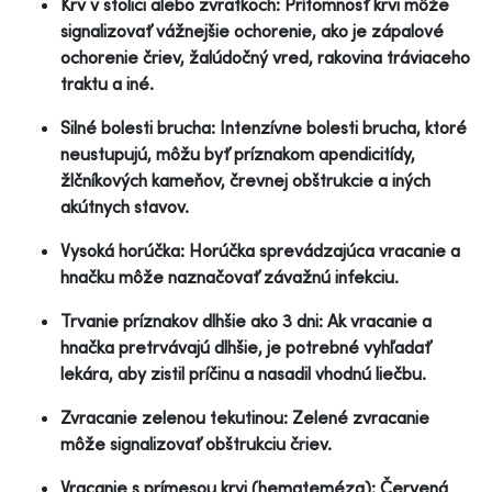
Krv v stolici alebo zvratkoch: Prítomnosť krvi môže
signalizovať vážnejšie ochorenie, ako je zápalové
ochorenie čriev, žalúdočný vred, rakovina tráviaceho
traktu a iné.
Silné bolesti brucha: Intenzívne bolesti brucha, ktoré
neustupujú, môžu byť príznakom apendicitídy,
žlčníkových kameňov, črevnej obštrukcie a iných
akútnych stavov.
Vysoká horúčka: Horúčka sprevádzajúca vracanie a
hnačku môže naznačovať závažnú infekciu.
Trvanie príznakov dlhšie ako 3 dni: Ak vracanie a
hnačka pretrvávajú dlhšie, je potrebné vyhľadať
lekára, aby zistil príčinu a nasadil vhodnú liečbu.
Zvracanie zelenou tekutinou: Zelené zvracanie
môže signalizovať obštrukciu čriev.
Vracanie s prímesou krvi (hemateméza): Červená