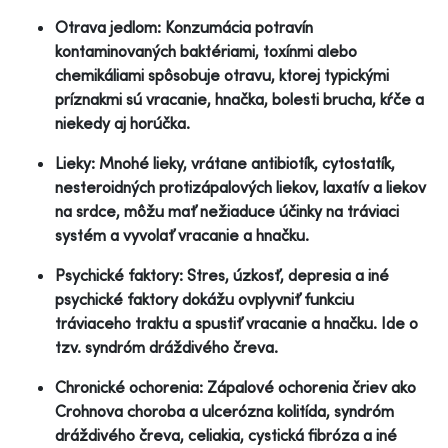
Otrava jedlom: Konzumácia potravín
kontaminovaných baktériami, toxínmi alebo
chemikáliami spôsobuje otravu, ktorej typickými
príznakmi sú vracanie, hnačka, bolesti brucha, kŕče a
niekedy aj horúčka.
Lieky: Mnohé lieky, vrátane antibiotík, cytostatík,
nesteroidných protizápalových liekov, laxatív a liekov
na srdce, môžu mať nežiaduce účinky na tráviaci
systém a vyvolať vracanie a hnačku.
Psychické faktory: Stres, úzkosť, depresia a iné
psychické faktory dokážu ovplyvniť funkciu
tráviaceho traktu a spustiť vracanie a hnačku. Ide o
tzv. syndróm dráždivého čreva.
Chronické ochorenia: Zápalové ochorenia čriev ako
Crohnova choroba a ulcerózna kolitída, syndróm
dráždivého čreva, celiakia, cystická fibróza a iné