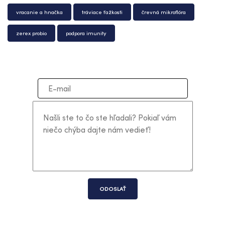
vracanie a hnačka
tráviace ťažkosti
črevná mikroflóra
zerex probio
podpora imunity
ODOSLAŤ