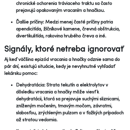
chronické ochorenia tráviaceho traktu sa často
prejavujú opakovaným vracaním a hnačkou.
Ďalšie príčiny: Medzi menej časté príčiny patria
apendicitída, žlčníkové kamene, črevná obštrukcia,
divertikulitída, rakovina hrubého čreva a iné.
Signály, ktoré netreba ignorovať
Aj keď väčšina epizód vracania a hnačky odznie sama do
pár dní, existujú situácie, kedy je nevyhnutné vyhľadať
lekársku pomoc:
Dehydratácia: Strata tekutín a elektrolytov v
dôsledku vracania a hnačky môže viesť k
dehydratácii, ktorá sa prejavuje suchými sliznicami,
zníženým močením, tmavým močom, závratmi,
slabosťou, zrýchleným pulzom a v ťažkých prípadoch
až stratou vedomia.