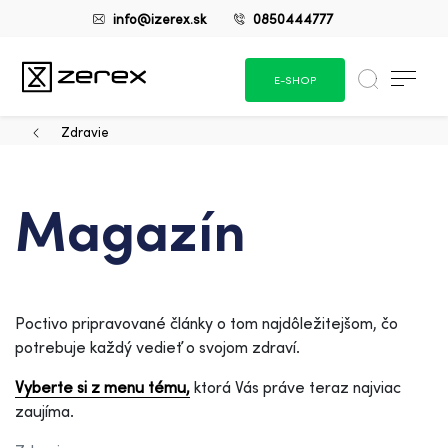
info@izerex.sk
0850444777
E-SHOP
Zdravie
Magazín
Poctivo pripravované články o tom najdôležitejšom, čo
potrebuje každý vedieť o svojom zdraví.
Vyberte si z menu tému,
ktorá Vás práve teraz najviac
zaujíma.