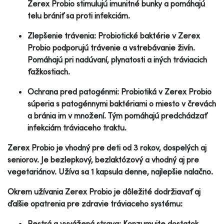
Zerex Probio stimulujú imunitné bunky a pomáhajú
telu brániť sa proti infekciám.
Zlepšenie trávenia: Probiotické baktérie v Zerex
Probio podporujú trávenie a vstrebávanie živín.
Pomáhajú pri nadúvaní, plynatosti a iných tráviacich
ťažkostiach.
Ochrana pred patogénmi: Probiotiká v Zerex Probio
súperia s patogénnymi baktériami o miesto v črevách
a bránia im v množení. Tým pomáhajú predchádzať
infekciám tráviaceho traktu.
Zerex Probio je vhodný pre deti od 3 rokov, dospelých aj
seniorov. Je bezlepkový, bezlaktózový a vhodný aj pre
vegetariánov. Užíva sa 1 kapsula denne, najlepšie nalačno.
Okrem užívania Zerex Probio je dôležité dodržiavať aj
ďalšie opatrenia pre zdravie tráviaceho systému:
Pestrá a vyvážená strava: Konzumujte dostatok